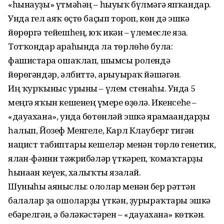
«һынауҙы» үтмәһәң – һыуыҡ бүлмәгә япҡандар.
Унда гел аяҡ өҫтө баҫып тороп, көн дә эшкә
йөрөргә тейеш­һең, юҡ икән – үлемесле яза.
Тотҡондар араһында ла төрлө­һө була:
фашистарға ошаҡлап, шымсы ролендә
йөрөгәндәр, әлбиттә, арыуыраҡ йәшәгән.
Иң ҡурҡыныс урыны – үлем стенаһы. Унда 5
меңгә яҡын кешенең ғүмере өҙөлә. Икенсеһе –
«дауахана», унда бөтөнләй эшкә ярамағандарҙы
һалып, Йозеф Менгеле, Карл Клауберг тигән
нацист табиптары кешеләр менән төрлө генетик,
ялған-фәнни тәжрибәләр үткәреп, ҡомаҡтарҙы
һынаған кеүек, халыҡты язалай.
Шуныһы аяныслы: ололар ме­нән бер рәттән
балалар ҙа ошоларҙы үткән, ҙурыраҡтары эшкә
ебәрелгән, ә бәләкәстә­рен – «дауахана» көткән.