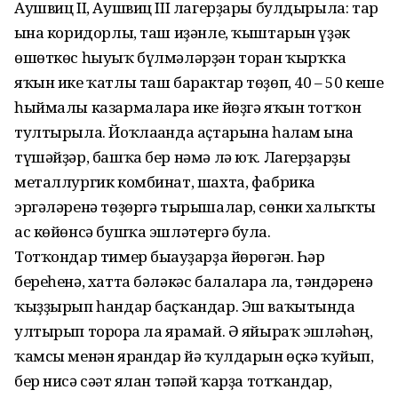
Аушвиц II, Аушвиц III лагерҙары булдырыла: тар
ғына коридор­лы, таш иҙәнле, ҡыштарын үҙәк
өшөткөс һыуыҡ бүлмәләр­ҙән торған ҡырҡҡа
яҡын ике ҡатлы таш барактар төҙөп, 40 – 50 кеше
һыймалы казармаларға ике йөҙгә яҡын тотҡон
тултырыла. Йоҡлағанда аҫтарына һалам ғына
түшәйҙәр, башҡа бер нәмә лә юҡ. Лагер­ҙарҙы
металлургик комбинат, шахта, фабрика
эргәләренә төҙөргә тырышалар, сөнки халыҡты
ас көйөнсә бушҡа эшләтергә була.
Тотҡондар тимер бығауҙар­ҙа йөрөгән. Һәр
береһенә, хатта бәләкәс балаларға ла, тәндәренә
ҡыҙ­ҙырып һандар баҫҡандар. Эш ваҡытында
ултырып торорға ла ярамай. Ә яйыраҡ эшләһәң,
ҡамсы менән ярғандар йә ҡулдарын өҫкә ҡуйып,
бер нисә сәғәт ялан тәпәй ҡарҙа тотҡандар,