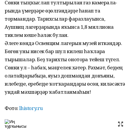
Сөнки тыңҡыслап тултырылған газ камерала­
рында ғүмерҙәре өҙөлгәндәр­ҙе һанап та
тормағандар. Тарихсылар фаразлауынса,
Аушвиц лагерҙарында яҡынса 1,8 миллионға
тиклем кеше һәләк булған.
Әлеге көндә Освенцим лагерын музей иткәндәр.
Бөгөн уны нисек бар шул килеш һаҡларға
тырышалар. Беҙ тарихты оноторға тейеш түгел.
Сөнки ул – һабаҡ, мәңгелек хәтер. Рәхмәт, беҙҙең
олатайҙарыбыҙға, яуыз дошмандан донъя­ны,
илебеҙҙе, еребеҙҙе ҡот­ҡарғандары өсөн, киләсәктә
ундай мәхшәрҙәр ҡабатланмаһын!
Фото:
lhistory.ru