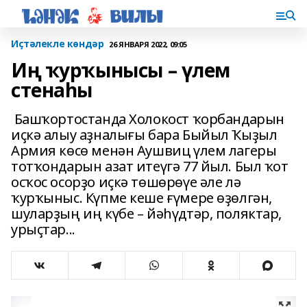
Иҫтәлекле көндәр
26 ЯНВАРЯ 2022, 09:05
Иң ҡурҡынысы – үлем
стенаһы
Башҡортостанда Холокост ҡорбандарын
иҫкә алыу аҙналығы бара Быйыл Ҡыҙыл
Армия көсө менән Аушвиц үлем лагеры
тотҡондарын азат итеүгә 77 йыл. Был ҡот
осҡос осорҙо иҫкә төшөрөүе әле лә
ҡурҡыныс. Күпме кеше ғүмере өҙөлгән,
шуларҙың иң күбе – йәһүдтәр, поляктар,
урыҫтар...