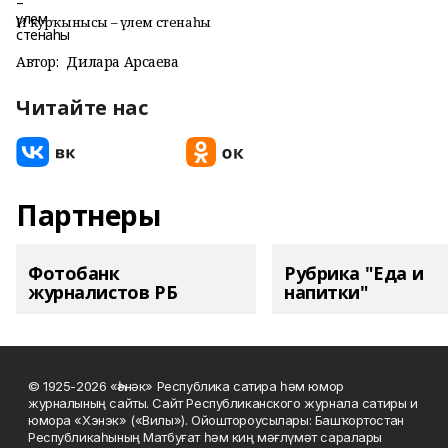
Иң ҡурҡынысы – үлем стенаһы
Автор:
Дилара Арсаева
Читайте нас
Партнеры
Фотобанк
Рубрика "Еда и
журналистов РБ
напитки"
© 1925-2026 «Һәнәк» Республика сатира һәм юмор
журналының сайты. Сайт Республиканского журнала сатиры и
юмора «Хэнэк» («Вилы»). Ойоштороусылары: Башҡортостан
Республикаһының Матбуғат һәм киң мәғлүмәт саралары