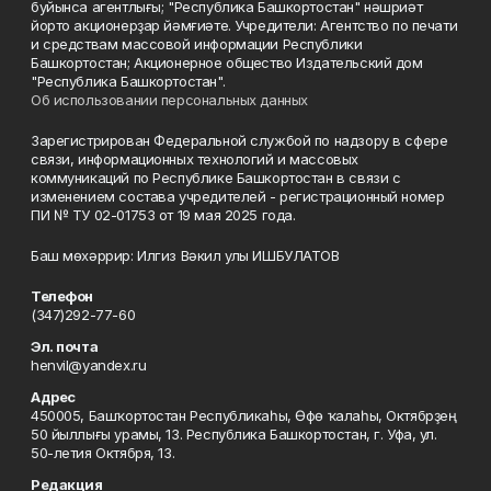
буйынса агентлығы; "Республика Башкортостан" нәшриәт
йорто акционерҙар йәмғиәте. Учредители: Агентство по печати
и средствам массовой информации Республики
Башкортостан; Акционерное общество Издательский дом
"Республика Башкортостан".
Об использовании персональных данных
Зарегистрирован Федеральной службой по надзору в сфере
связи, информационных технологий и массовых
коммуникаций по Республике Башкортостан в связи с
изменением состава учредителей - регистрационный номер
ПИ № ТУ 02-01753 от 19 мая 2025 года.
Баш мөхәррир: Илгиз Вәкил улы ИШБУЛАТОВ
Телефон
(347)292-77-60
Эл. почта
henvil@yandex.ru
Адрес
450005, Башҡортостан Республикаһы, Өфө ҡалаһы, Октябрҙең
50 йыллығы урамы, 13. Республика Башкортостан, г. Уфа, ул.
50-летия Октября, 13.
Редакция