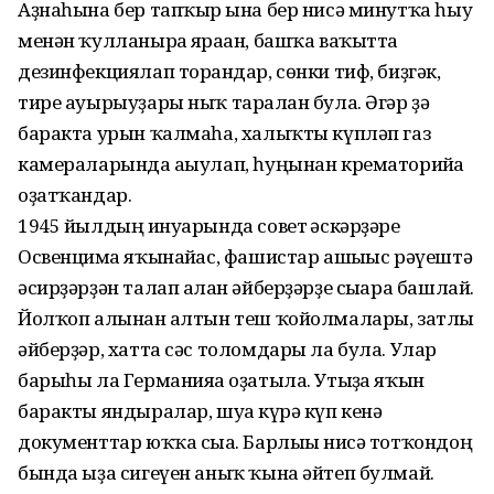
Аҙна­һына бер тапҡыр ғына бер ни­сә минутҡа һыу
менән ҡулланырға яраған, башҡа ваҡытта
дезинфекциялап торғандар, сөнки тиф, биҙгәк,
тире ауырыуҙары ныҡ таралған була. Әгәр ҙә
баракта урын ҡалмаһа, халыҡты күпләп газ
камераларында ағыулап, һуңынан крематорийға
оҙатҡандар.
1945 йылдың ғинуарында совет ғәскәрҙәре
Освенцимға яҡынайғас, фашистар ашығыс рәүештә
әсирҙәрҙән талап ал­ған әйберҙәрҙе сығара башлай.
Йолҡоп алынған алтын теш ҡойолмалары, затлы
әйберҙәр, хатта сәс толомдары ла була. Улар
барыһы ла Германияға оҙатыла. Утыҙға яҡын
баракты яндыралар, шуға күрә күп кенә
документтар юҡҡа сыға. Барлығы нисә тотҡондоң
бында ыҙа сигеүен аныҡ ҡына әйтеп булмай.