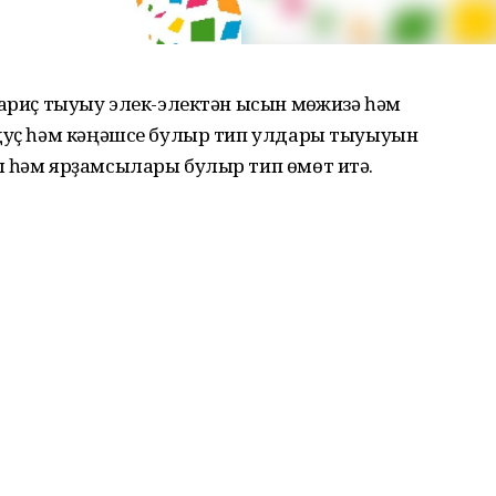
вариҫ тыуыу элек-электән ысын мөғжизә һәм
 дуҫ һәм кәңәшсе булыр тип улдары тыуыуын
ы һәм ярҙамсылары булыр тип өмөт итә.