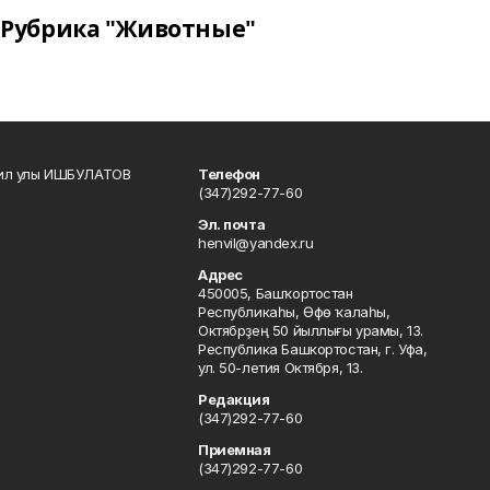
Рубрика "Животные"
кил улы ИШБУЛАТОВ
Телефон
(347)292-77-60
Эл. почта
henvil@yandex.ru
Адрес
450005, Башҡортостан
Республикаһы, Өфө ҡалаһы,
Октябрҙең 50 йыллығы урамы, 13.
Республика Башкортостан, г. Уфа,
ул. 50-летия Октября, 13.
Редакция
(347)292-77-60
Приемная
(347)292-77-60