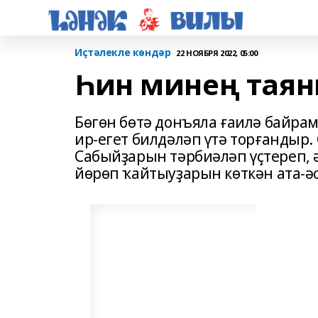
Иҫтәлекле көндәр
22 НОЯБРЯ 2022, 05:00
Һин минең тая
Бөгөн бөтә донъяла ғаилә байрам
ир-егет билдәләп үтә торғандыр. 
Сабыйҙарын тәрбиәләп үҫтереп, 
йөрөп ҡайтыуҙарын көткән ата-әс