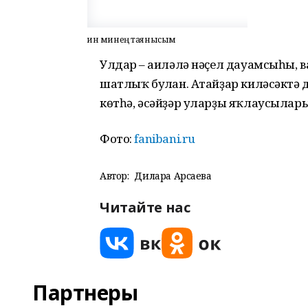
Һин минең таянысым
Улдар – ғаиләлә нәҫел дауамсыһы, 
шатлыҡ булған. Атайҙар киләсәктә
көтһә, әсәйҙәр уларҙы яҡлаусылар
Фото:
fanibani.ru
Автор:
Дилара Арсаева
Читайте нас
Партнеры