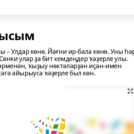
нысым
ы – Улдар көнө. Йәғни ир-бала көнө. Уны һә
Сөнки улар ҙа бит кемдеңдер ҡәҙерле улы.
әрменән, ҡыҙыу нөктәләрҙән иҫән-имен
әгә айырыуса ҡәҙерле был көн.