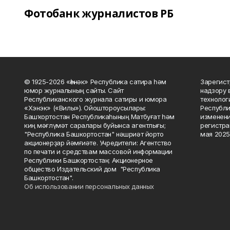
Фотобанк журналистов РБ
© 1925-2026 «Һәнәк» Республика сатира һәм
Зарегист
юмор журналының сайты. Сайт
надзору 
Республиканского журнала сатиры и юмора
технолог
«Хэнэк» («Вилы»). Ойоштороусылары:
Республи
Башҡортостан Республикаһының Матбуғат һәм
изменени
киң мәғлүмәт саралары буйынса агентлығы;
регистра
"Республика Башкортостан" нәшриәт йорто
мая 2025
акционерҙар йәмғиәте. Учредители: Агентство
по печати и средствам массовой информации
Республики Башкортостан; Акционерное
общество Издательский дом "Республика
Башкортостан".
Об использовании персональных данных