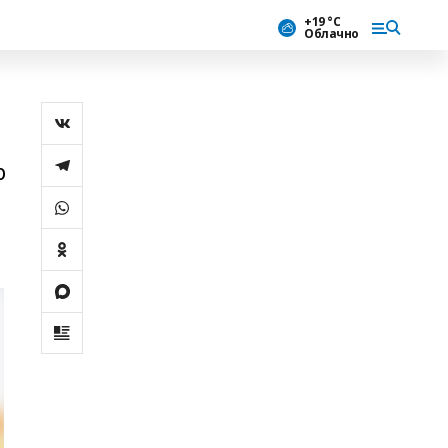
+19 °С
Облачно
р