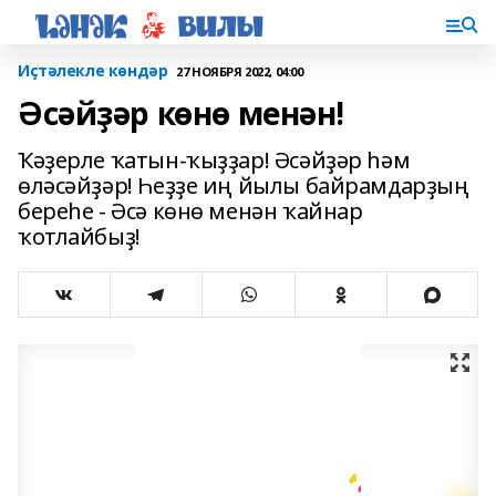
Иҫтәлекле көндәр
27 НОЯБРЯ 2022, 04:00
Әсәйҙәр көнө менән!
Ҡәҙерле ҡатын-ҡыҙҙар! Әсәйҙәр һәм
өләсәйҙәр! Һеҙҙе иң йылы байрамдарҙың
береһе - Әсә көнө менән ҡайнар
ҡотлайбыҙ!