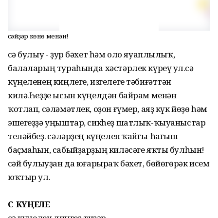
Әсәйҙәр көнө менән!
Әсә булыу - ҙур бәхет һәм оло яуаплылыҡ,
балаларың тураһында хәстәрлек күреү ул.Әсә
күңеленең киңлеге, изгелеге тәбиғәттән
килә.Һеҙҙе ысын күңелдән байрам менән
ҡотлап, сәләмәтлек, оҙон ғүмер, аяҙ күк йөҙө һәм
эшегеҙҙә уңыштар, сикһеҙ шатлыҡ-ҡыуаныстар
теләйбеҙ. Әсәләрҙең күңелен ҡайғы-һағыш
баҫмаһын, сабыйҙарҙың киләсәге яҡты булһын!
Әсәй булыуҙан да юғарыраҡ бәхет, бөйөгөрәк исем
юҡтыр ул.
ӘСӘ КҮҢЕЛЕ
Әсә күңелен диңгеҙ тиҙәр,