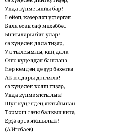
Унда күпме ынйы бар!
Һөйөп, ҡәҙерләп үҫтергән
Бала өсөн саф мөхәббәт
Ынйылары бит улар!
Әсә күңелен дала тиҙәр,
Ул тылсымлы, киң дала.
Ошо күңелдән башлана
Һәр кемдең дә ҙур бәхеткә
Аҡ юлдары донъяла!
Әсә күңелен ҡояш тиҙәр,
Унда күпме яҡтылыҡ!
Шул күңелдең яҡтыһынан
Тормош тағы балҡып китә,
Ерҙә арта яҡшылыҡ!
(А.Игебаев)