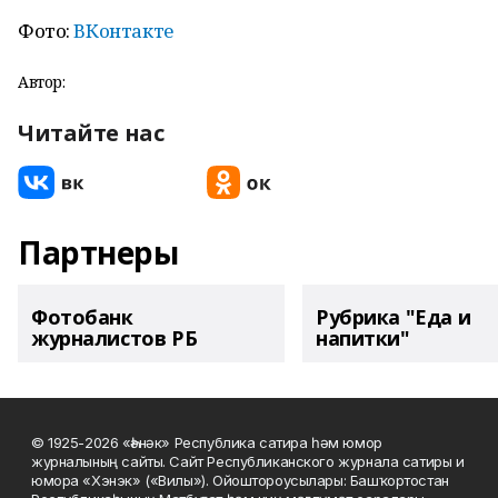
Фото:
ВКонтакте
Автор:
Читайте нас
Партнеры
Фотобанк
Рубрика "Еда и
журналистов РБ
напитки"
© 1925-2026 «Һәнәк» Республика сатира һәм юмор
журналының сайты. Сайт Республиканского журнала сатиры и
юмора «Хэнэк» («Вилы»). Ойоштороусылары: Башҡортостан