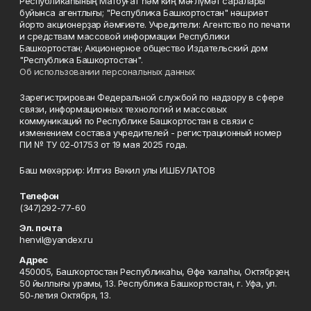
Республикаһының Матбуғат һәм киң мәғлүмәт саралары
буйынса агентлығы; "Республика Башкортостан" нәшриәт
йорто акционерҙар йәмғиәте. Учредители: Агентство по печати
и средствам массовой информации Республики
Башкортостан; Акционерное общество Издательский дом
"Республика Башкортостан".
Об использовании персональных данных
Зарегистрирован Федеральной службой по надзору в сфере
связи, информационных технологий и массовых
коммуникаций по Республике Башкортостан в связи с
изменением состава учредителей - регистрационный номер
ПИ № ТУ 02-01753 от 19 мая 2025 года.
Баш мөхәррир: Илгиз Вәкил улы ИШБУЛАТОВ
Телефон
(347)292-77-60
Эл. почта
henvil@yandex.ru
Адрес
450005, Башҡортостан Республикаһы, Өфө ҡалаһы, Октябрҙең
50 йыллығы урамы, 13. Республика Башкортостан, г. Уфа, ул.
50-летия Октября, 13.