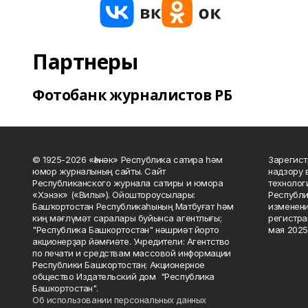
Партнеры
Фотобанк журналистов РБ
© 1925-2026 «Һәнәк» Республика сатира һәм
Зарегист
юмор журналының сайты. Сайт
надзору 
Республиканского журнала сатиры и юмора
технолог
«Хэнэк» («Вилы»). Ойоштороусылары:
Республи
Башҡортостан Республикаһының Матбуғат һәм
изменени
киң мәғлүмәт саралары буйынса агентлығы;
регистра
"Республика Башкортостан" нәшриәт йорто
мая 2025
акционерҙар йәмғиәте. Учредители: Агентство
по печати и средствам массовой информации
Республики Башкортостан; Акционерное
общество Издательский дом "Республика
Башкортостан".
Об использовании персональных данных