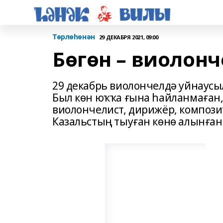
Төрлөһөнән
29 ДЕКАБРЯ 2021, 09:00
Бөгөн – виолонч
29 декабрь виолончелдә уйнаус
Был көн юҡҡа ғына һайланмаған,
виолончелист, дирижёр, компози
Казальстың тыуған көнө алынған