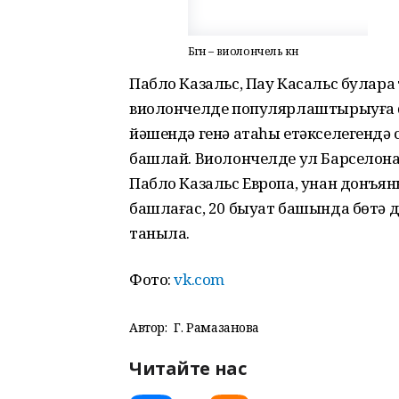
Бөгөн – виолончель көнө
Пабло Казальс, Пау Касальс булараҡ
виолончелде популярлаштырыуға ө
йәшендә генә атаһы етәкселегендә
башлай. Виолончелде ул Барселона
Пабло Казальс Европа, унан донъян
башлағас, 20 быуат башында бөтә 
таныла.
Фото:
vk.com
Автор:
Г. Рамазанова
Читайте нас