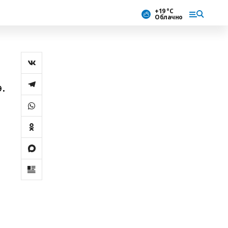
+19 °С
Облачно
.