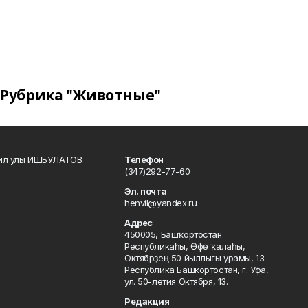
Рубрика "Животные"
кил улы ИШБУЛАТОВ
Телефон
(347)292-77-60
Эл. почта
henvil@yandex.ru
Адрес
450005, Башҡортостан
Республикаһы, Өфө ҡалаһы,
Октябрҙең 50 йыллығы урамы, 13.
Республика Башкортостан, г. Уфа,
ул. 50-летия Октября, 13.
Редакция