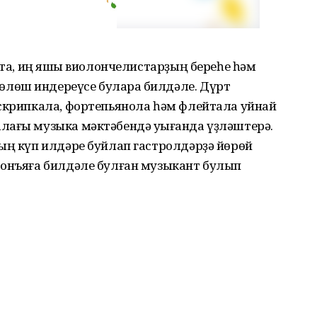
 та, иң яҡшы виолончелистарҙың береһе һәм
лөш индереүсе булараҡ билдәле. Дүрт
 скрипкала, фортепьянола һәм флейтала уйнай
лағы музыка мәктәбендә уҡығанда үҙләштерә.
ың күп илдәре буйлап гастролдәрҙә йөрөй
донъяға билдәле булған музыкант булып