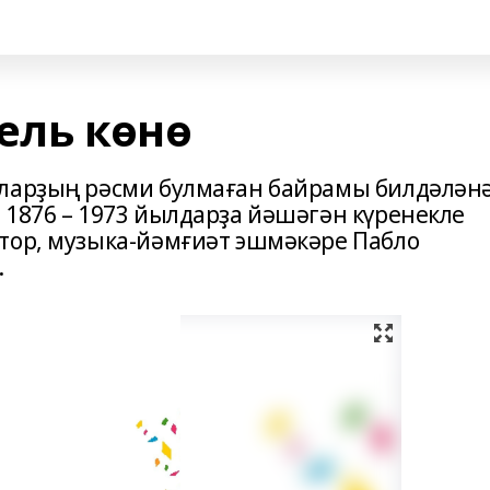
ель көнө
ыларҙың рәсми булмаған байрамы билдәләнә
 1876 – 1973 йылдарҙа йәшәгән күренекле
тор, музыка-йәмғиәт эшмәкәре Пабло
.