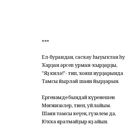
***
Ел-бурандан, сасҡау һыуыҡтан һуң
Ҡарҙан әрсеп урман-ҡырҙарҙы,
"Яҙ килә!"- тип, ҡояш нурҙарында
Тамсы йырлай шаян йырҙарын.
Ергенәмдең бындай күренешен
Мөғжизәлер, тиеп, уйлайым.
Шаян тамсы кеүек, гүзәлем дә,
Юҡҡа яратмайҙыр яҙ айын.