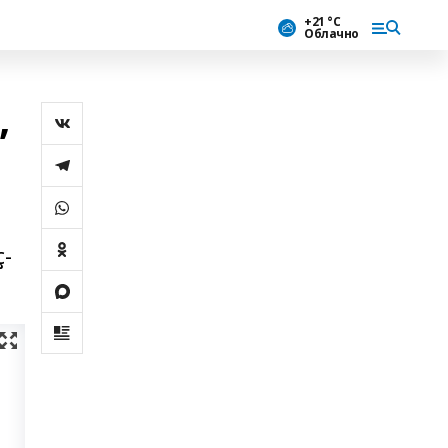
+21 °С
Облачно
,
ҫ-