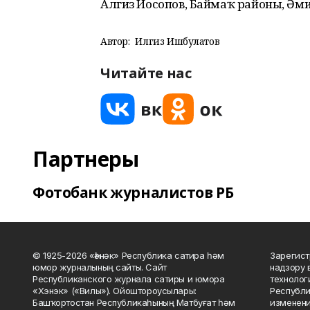
Алгиз Йосопов, Баймаҡ районы, Әм
Автор:
Илгиз Ишбулатов
Читайте нас
Партнеры
Фотобанк журналистов РБ
© 1925-2026 «Һәнәк» Республика сатира һәм
Зарегист
юмор журналының сайты. Сайт
надзору 
Республиканского журнала сатиры и юмора
технолог
«Хэнэк» («Вилы»). Ойоштороусылары:
Республи
Башҡортостан Республикаһының Матбуғат һәм
изменени