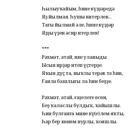
Һылыуҡайым, һинең күҙҙәреңдә
Яҙ йылмая. Һушың китерлек...
Тағы йылмай әле, һинең күҙҙәр
Яҙҙың үҙен әсир итерлек!
***
Рәхмәт, атай, ике уланыңды
Ысын ирҙәр итеп үҫтерҙең.
Яҡын дуҫ та, ныҡлы терәк тә һин,
Ғаилә башлығы ла һин беҙҙең.
Рәхмәт, атай, ғәҙелегең өсөн,
Беҙ ҡаласлы булдыҡ, ҡайышлы.
Һин булғанға минең күң(е)лем яҡты,
Һәр бер көнөм нурлы, ҡояшлы.