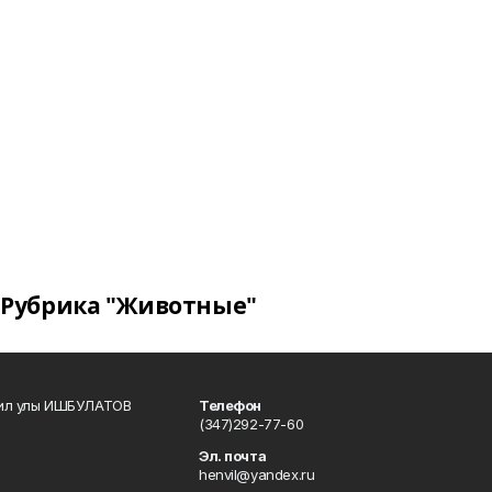
Рубрика "Животные"
кил улы ИШБУЛАТОВ
Телефон
(347)292-77-60
Эл. почта
henvil@yandex.ru