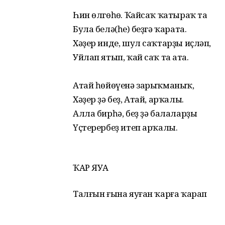
Һин өлгөһөң. Ҡайсаҡ ҡатыраҡ та
Була белә(һе)ң беҙгә ҡарата.
Хәҙер инде, шул саҡтарҙы иҫләп,
Уйлап ятып, ҡай саҡ таң ата.
Атай һөйөүенә зарыҡманыҡ,
Хәҙер ҙә беҙ, Атай, арҡалы.
Алла бирһә, беҙ ҙә балаларҙы
Үҫтерербеҙ итеп арҡалы.
ҠАР ЯУА
Талғын ғына яуған ҡарға ҡарап