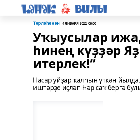
Төрлөһөнән
4 ЯНВАРЯ 2022, 06:00
Уҡыусылар ижад
һинең күҙҙәр Яҙ
итерлек!”
Насар уйҙар ҡалһын үткән йылда,
иштәрҙе иҫләп Һәр саҡ бергә бу