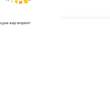
 үҙен әсир итерлек!”