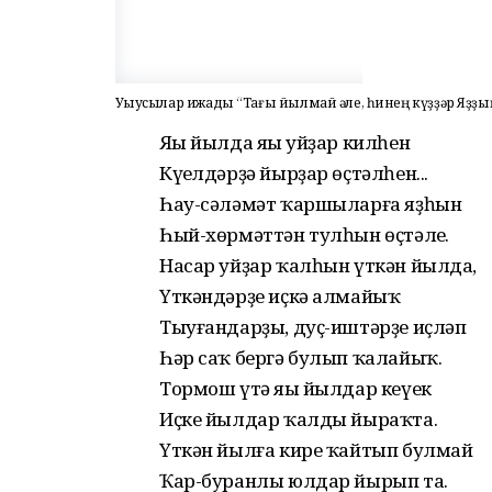
Уҡыусылар ижады “Тағы йылмай әле, һинең күҙҙәр Яҙҙың
Яңы йылда яңы уйҙар килһен
Күңелдәрҙә йырҙар өҫтәлһен...
Һау-сәләмәт ҡаршыларға яҙһын
Һый-хөрмәттән тулһын өҫтәлең.
Насар уйҙар ҡалһын үткән йылда,
Үткәндәрҙе иҫкә алмайыҡ
Тыуғандарҙы, дуҫ-иштәрҙе иҫләп
Һәр саҡ бергә булып ҡалайыҡ.
Тормош үтә яңы йылдар кеүек
Иҫке йылдар ҡалды йыраҡта.
Үткән йылға кире ҡайтып булмай
Ҡар-буранлы юлдар йырып та.