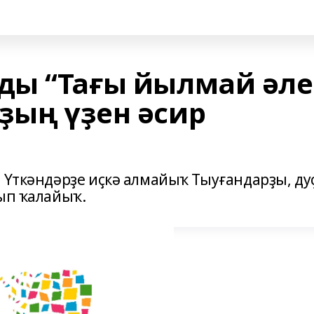
ы “Тағы йылмай әле
ҙың үҙен әсир
 Үткәндәрҙе иҫкә алмайыҡ Тыуғандарҙы, ду
лып ҡалайыҡ.