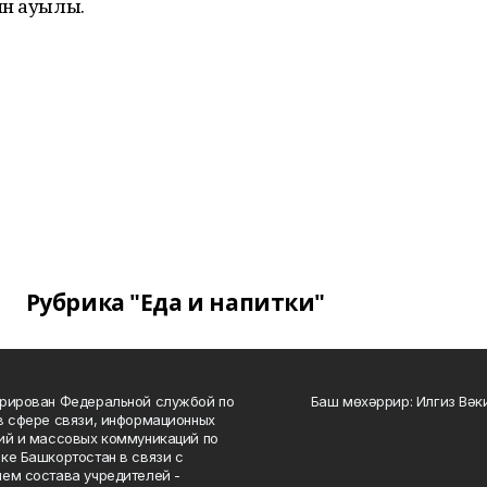
ин ауылы.
Рубрика "Еда и напитки"
рирован Федеральной службой по
Баш мөхәррир: Илгиз Вә
в сфере связи, информационных
ий и массовых коммуникаций по
ке Башкортостан в связи с
ем состава учредителей -