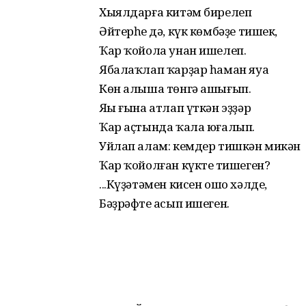
Хыялдарға китәм бирелеп
Әйтерһең дә, күк көмбәҙе тишек,
Ҡар ҡойола унан ишелеп.
Ябалаҡлап ҡарҙар һаман яуа
Көн алыша төнгә ашығып.
Яңы ғына атлап үткән эҙҙәр
Ҡар аҫтында ҡала юғалып.
Уйлап алам: кемдер тишкән микән
Ҡар ҡойолған күктең тишеген?
...Күҙәтәмен кисен ошо хәлде,
Бәҙрәфтең асып ишеген.