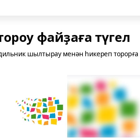
тороу файҙаға түгел
удильник шылтырау менән һикереп торорға