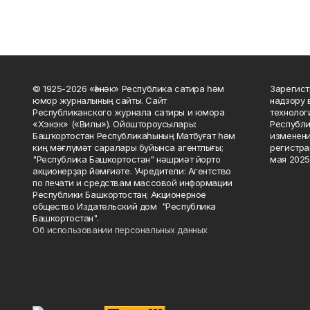
© 1925-2026 «Һәнәк» Республика сатира һәм
Зарегист
юмор журналының сайты. Сайт
надзору 
Республиканского журнала сатиры и юмора
технолог
«Хэнэк» («Вилы»). Ойоштороусылары:
Республи
Башҡортостан Республикаһының Матбуғат һәм
изменени
киң мәғлүмәт саралары буйынса агентлығы;
регистра
"Республика Башкортостан" нәшриәт йорто
мая 2025
акционерҙар йәмғиәте. Учредители: Агентство
по печати и средствам массовой информации
Республики Башкортостан; Акционерное
общество Издательский дом "Республика
Башкортостан".
Об использовании персональных данных