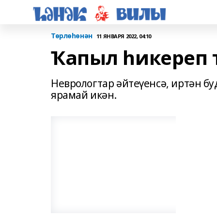
Төрлөһөнән
11 ЯНВАРЯ 2022, 04:10
Ҡапыл һикереп 
Неврологтар әйтеүенсә, иртән б
ярамай икән.