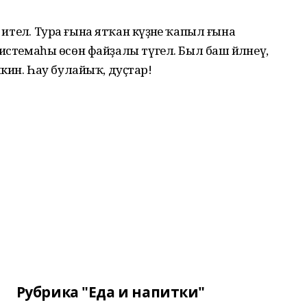
 ителә. Тура ғына ятҡан кәүҙәне ҡапыл ғына
е системаһы өсөн файҙалы түгел. Был баш әйләнеү,
кин. Һау булайыҡ, дуҫтар!
Рубрика "Еда и напитки"