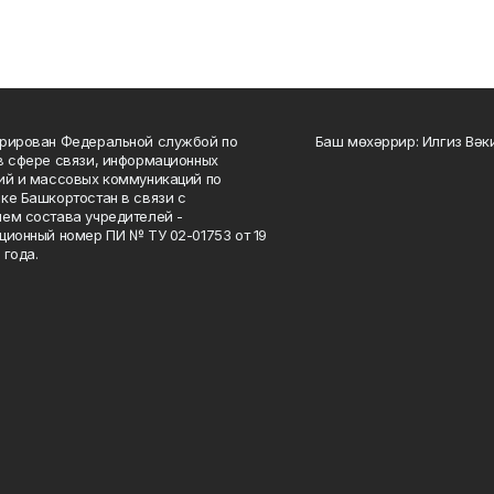
рирован Федеральной службой по
Баш мөхәррир: Илгиз Вә
в сфере связи, информационных
ий и массовых коммуникаций по
ке Башкортостан в связи с
ем состава учредителей -
ционный номер ПИ № ТУ 02-01753 от 19
 года.