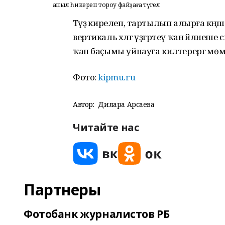
Ҡапыл һикереп тороу файҙаға түгел
Тәүҙә кирелеп, тартылып алырға кәңәш
вертикаль хәлгә үҙгәртеү ҡан әйләнеш
ҡан баҫымы уйнауға килтерергә мөм
Фото:
kipmu.ru
Автор:
Дилара Арсаева
Читайте нас
Партнеры
Фотобанк журналистов РБ