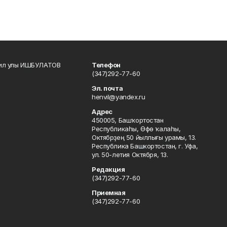
кил улы ИШБУЛАТОВ
Телефон
(347)292-77-60
Эл. почта
henvil@yandex.ru
Адрес
450005, Башҡортостан
Республикаһы, Өфө ҡалаһы,
Октябрҙең 50 йыллығы урамы, 13.
Республика Башкортостан, г. Уфа,
ул. 50-летия Октября, 13.
Редакция
(347)292-77-60
Приемная
(347)292-77-60