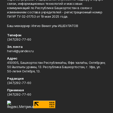
связи, информационных технологий и массовых
коммуникаций по Республике Башкортостан в связи с
изменением состава учредителей - регистрационный номер
ПИ № ТУ 02-01753 от 19 мая 2025 года.
Баш мөхәррир: Илгиз Вәкил улы ИШБУЛАТОВ
Телефон
(347)292-77-60
Эл. почта
henvil@yandex.ru
Адрес
450005, Башҡортостан Республикаһы, Өфө ҡалаһы, Октябрҙең
50 йыллығы урамы, 13. Республика Башкортостан, г. Уфа, ул.
50-летия Октября, 13.
Редакция
(347)292-77-60
Приемная
(347)292-77-60