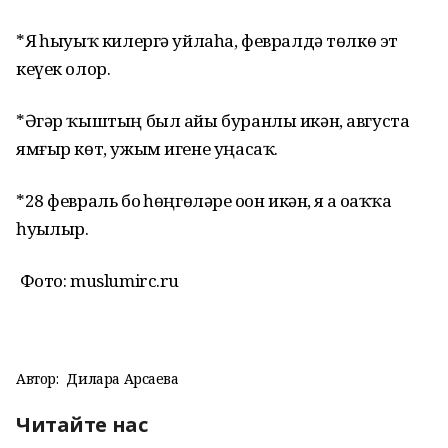
*Яҙ һыуыҡ килергә уйлаһа, февралдә төлкө эт
кеүек олор.
*Әгәр ҡыштың был айы буранлы икән, августа
ямғыр көт, ужым игене уңасаҡ.
*28 февраль боҙ һөңгөләре оҙон икән, яҙ ҙа оҙаҡҡа
һуҙылыр.
Фото: muslumirc.ru
Автор:
Дилара Арсаева
Читайте нас