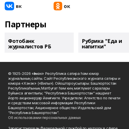
Партнеры
Фотобанк
Рубрика "Еда и
журналистов РБ
напитки"
© 1925-2026 «Һәнәк» Республика сатира һәм юмор
журналының сайты. Сайт Республиканского журнала сатиры и
юмора «Хэнэк» («Вилы»). Ойоштороусылары: Башҡортостан
Республикаһының Матбуғат һәм киң мәғлүмәт саралары
буйынса агентлығы; "Республика Башкортостан" нәшриәт
йорто акционерҙар йәмғиәте. Учредители: Агентство по печати
и средствам массовой информации Республики
Башкортостан; Акционерное общество Издательский дом
"Республика Башкортостан".
Об использовании персональных данных
Зарегистрирован Федеральной службой по надзору в сфере