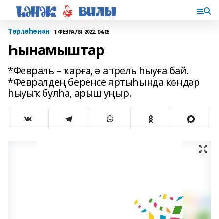
Төрлөһөнән
1 ФЕВРАЛЯ 2022, 04:05
Һынамыштар
*Февраль – ҡарға, ә апрель һыуға бай.
*Февралдең беренсе яртыһында көндәр
һыуыҡ булһа, арыш уңыр.