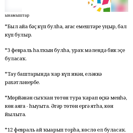
Һынамыштар
*Был айҙа бәҫ күп булһа, ағас емештәре уңыр, бал
күп булыр.
*3 февраль һалҡын булһа, ураҡ мәлендә бик эҫе
буласаҡ.
*Тау баштарында ҡар күп икән, еләккә
рәхәтләнербеҙ.
*Мөрйәнән сыҡҡан төтөн тура ҡарап өҫкә менһә,
көн аяҙға - һыуыта. Әгәр төтөн ергә ятһа, көн
йылыта.
*12 февраль ай ҡыҙарып торһа, көслө ел буласаҡ.