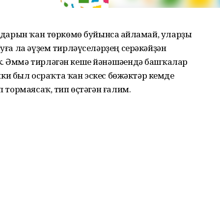
андарын ҡан төркөмө буйынса һайламай, уларҙы
Шуға ла әүҙем тирләүселәрҙең серәкәйҙән
ҡ. Әммә тирләгән кеше йәнәшәһендә башҡалар
сөнки был осраҡта ҡан эскес бөжәктәр кемде
п тормаясаҡ, тип өҫтәгән ғалим.