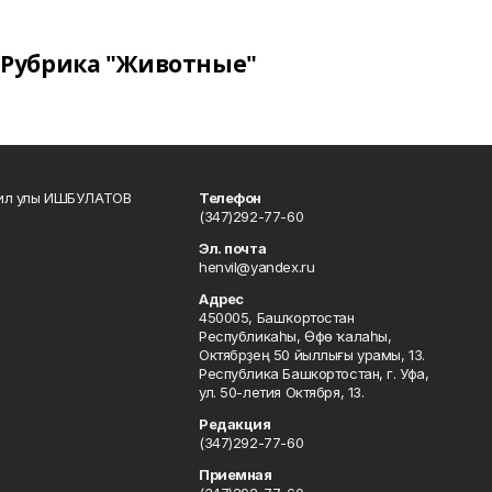
Рубрика "Животные"
кил улы ИШБУЛАТОВ
Телефон
(347)292-77-60
Эл. почта
henvil@yandex.ru
Адрес
450005, Башҡортостан
Республикаһы, Өфө ҡалаһы,
Октябрҙең 50 йыллығы урамы, 13.
Республика Башкортостан, г. Уфа,
ул. 50-летия Октября, 13.
Редакция
(347)292-77-60
Приемная