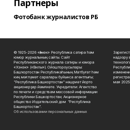
Партнеры
Фотобанк журналистов РБ
© 1925-2026 «Һәнәк» Республика сатира һәм
Зарегист
юмор журналының сайты. Сайт
надзору 
Республиканского журнала сатиры и юмора
технолог
«Хэнэк» («Вилы»). Ойоштороусылары:
Республи
Башҡортостан Республикаһының Матбуғат һәм
изменени
киң мәғлүмәт саралары буйынса агентлығы;
регистра
"Республика Башкортостан" нәшриәт йорто
мая 2025
акционерҙар йәмғиәте. Учредители: Агентство
по печати и средствам массовой информации
Республики Башкортостан; Акционерное
общество Издательский дом "Республика
Башкортостан".
Об использовании персональных данных