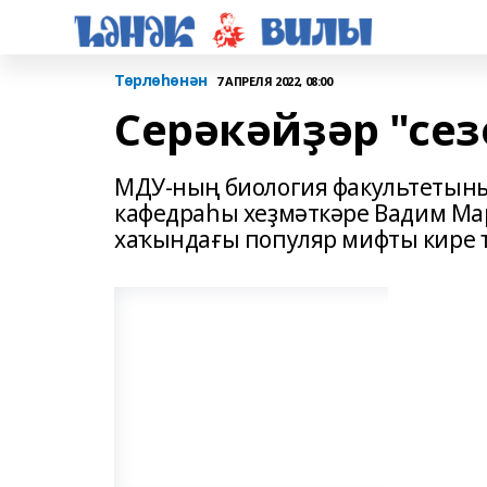
Төрлөһөнән
7 АПРЕЛЯ 2022, 08:00
Серәкәйҙәр "се
МДУ-ның биология факультетыны
кафедраһы хеҙмәткәре Вадим Ма
хаҡындағы популяр мифты кире 