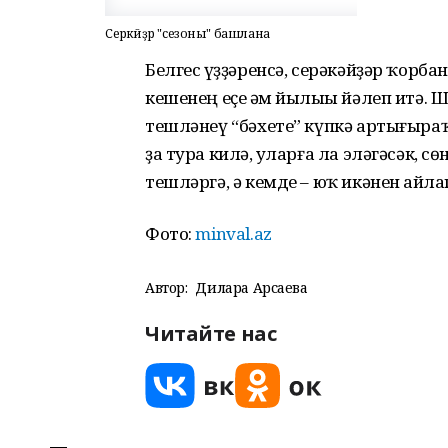
Серәкәйҙәр "сезоны" башлана
Белгес һүҙҙәренсә, серәкәйҙәр ҡорб
кешенең еҫе һәм йылыһы йәлеп итә. 
тешләнеү “бәхете” күпкә артығыра
ҙа тура килһә, уларға ла эләгәсәк, 
тешләргә, ә кемде – юҡ икәнен һайла
Фото:
minval.az
Автор:
Дилара Арсаева
Читайте нас