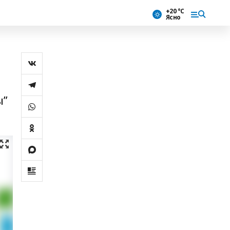
+20 °С
Ясно
ы”