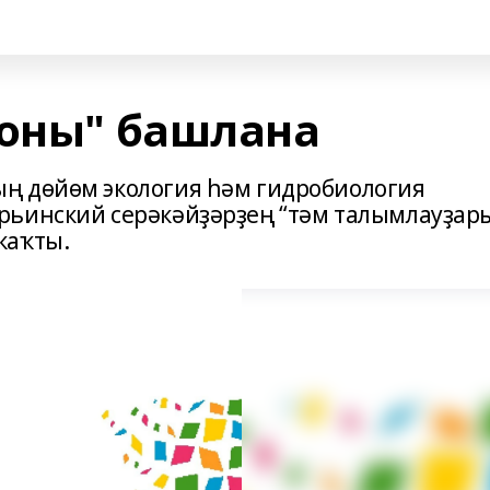
зоны" башлана
ң дөйөм экология һәм гидробиология
рьинский серәкәйҙәрҙең “тәм талымлауҙар
ҡаҡты.