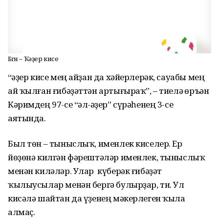
Бөгөн – Ҡәҙер кисе
“Ҡәҙер кисе мең айҙан да хәйерлерәк, сауабы мең
ай ҡылған ғибәҙәттән артығыраҡ”, – тиелә Ҡөръән
Кәримдең 97-се “әл-Ҡәҙер” сүрәһенең 3-се
аятында.
Был төн – тыныслыҡ, именлек киселер. Ер
йөҙөнә килгән фәрештәләр именлек, тыныслыҡ
менән киләләр. Улар күберәк ғибәҙәт
ҡылыусылар менән бергә булырҙар, ти. Ул
кисәлә шайтан да үҙенең мәкерлеген ҡыла
алмаҫ.