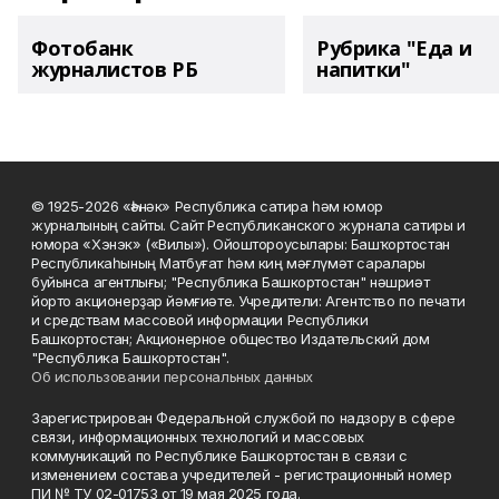
Фотобанк
Рубрика "Еда и
журналистов РБ
напитки"
© 1925-2026 «Һәнәк» Республика сатира һәм юмор
журналының сайты. Сайт Республиканского журнала сатиры и
юмора «Хэнэк» («Вилы»). Ойоштороусылары: Башҡортостан
Республикаһының Матбуғат һәм киң мәғлүмәт саралары
буйынса агентлығы; "Республика Башкортостан" нәшриәт
йорто акционерҙар йәмғиәте. Учредители: Агентство по печати
и средствам массовой информации Республики
Башкортостан; Акционерное общество Издательский дом
"Республика Башкортостан".
Об использовании персональных данных
Зарегистрирован Федеральной службой по надзору в сфере
связи, информационных технологий и массовых
коммуникаций по Республике Башкортостан в связи с
изменением состава учредителей - регистрационный номер
ПИ № ТУ 02-01753 от 19 мая 2025 года.