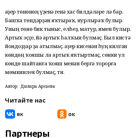
Ҡәҙер төнөнөң үҙенә генә хас билдәләре лә бар.
Башҡа төндәрҙән яҡтыраҡ, нурлыраҡ булыр.
Уның төнө бик тыныс, елһеҙ, матур, имен булыр.
Артыҡ эҫҫе, йә артыҡ һалҡын булмаҫ. Был кистә
йондоҙҙар ҙа атылмаҫ. Ҡәҙер кисенән һуң килгән
көндөң ҡояшы ла артыҡ яҡтыртмаҫ, сөнки ул
көндө шайтанға ҡояш менән бергә торорға
мөмкинлек булмаҫ, ти.
Автор:
Дилара Арсаева
Читайте нас
Партнеры