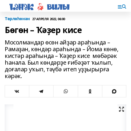
Төрлөһөнән
27 АПРЕЛЯ 2022, 06:00
Бөгөн – Ҡәҙер кисе
Мосолмандар өсөн айҙар араһында –
Рамаҙан, көндәр араһында – Йома көнө,
кистәр араһында – Ҡәҙер кисе мөбәрәк
һанала. Был көндәрҙе ғибәҙәт ҡылып,
доғалар уҡып, тәүбә итеп уҙҙырырға
кәрәк.