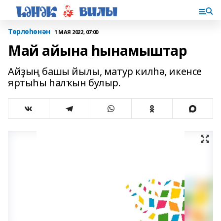
Төрлөһөнән
1 МАЯ 2022, 07:00
Май айына һынамыштар
Айҙың башы йылы, матур килһә, икенсе
яртыһы һалҡын булыр.