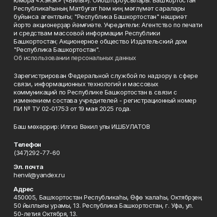
юмора «Хэнэк» («Вилы»). Ойоштороусылары: Башҡортостан
Республикаһының Матбуғат һәм киң мәғлүмәт саралары
буйынса агентлығы; "Республика Башкортостан" нәшриәт
йорто акционерҙар йәмғиәте. Учредители: Агентство по печати
и средствам массовой информации Республики
Башкортостан; Акционерное общество Издательский дом
"Республика Башкортостан".
Об использовании персональных данных
Зарегистрирован Федеральной службой по надзору в сфере
связи, информационных технологий и массовых
коммуникаций по Республике Башкортостан в связи с
изменением состава учредителей - регистрационный номер
ПИ № ТУ 02-01753 от 19 мая 2025 года.
Баш мөхәррир: Илгиз Вәкил улы ИШБУЛАТОВ
Телефон
(347)292-77-60
Эл. почта
henvil@yandex.ru
Адрес
450005, Башҡортостан Республикаһы, Өфө ҡалаһы, Октябрҙең
50 йыллығы урамы, 13. Республика Башкортостан, г. Уфа, ул.
50-летия Октября, 13.