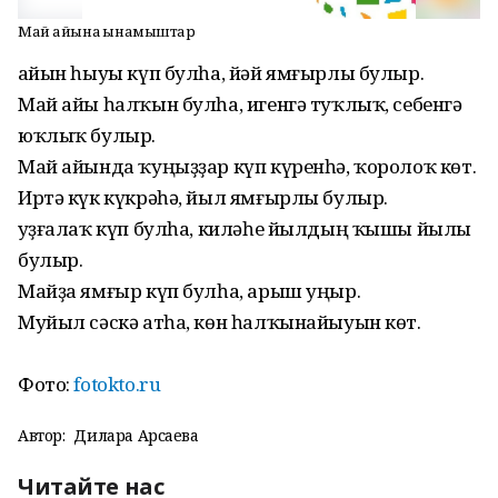
Май айына һынамыштар
Ҡайын һыуы күп булһа, йәй ямғырлы булыр.
Май айы һалҡын булһа, игенгә туҡлыҡ, себенгә
юҡлыҡ булыр.
Май айында ҡуңыҙҙар күп күренһә, ҡоролоҡ көт.
Иртә күк күкрәһә, йыл ямғырлы булыр.
Ҡуҙғалаҡ күп булһа, киләһе йылдың ҡышы йылы
булыр.
Майҙа ямғыр күп булһа, арыш уңыр.
Муйыл сәскә атһа, көн һалҡынайыуын көт.
Фото:
fotokto.ru
Автор:
Дилара Арсаева
Читайте нас