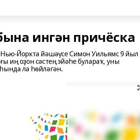
бына ингән причёска
 Нью-Йоркта йәшәүсе Симон Уильямс 9 йыл
ы иң оҙон сәстең эйәһе булараҡ, уны
һында ла һөйләгән.