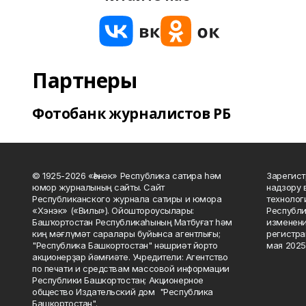
Партнеры
Фотобанк журналистов РБ
© 1925-2026 «Һәнәк» Республика сатира һәм
Зарегист
юмор журналының сайты. Сайт
надзору 
Республиканского журнала сатиры и юмора
технолог
«Хэнэк» («Вилы»). Ойоштороусылары:
Республи
Башҡортостан Республикаһының Матбуғат һәм
изменени
киң мәғлүмәт саралары буйынса агентлығы;
регистра
"Республика Башкортостан" нәшриәт йорто
мая 2025
акционерҙар йәмғиәте. Учредители: Агентство
по печати и средствам массовой информации
Республики Башкортостан; Акционерное
общество Издательский дом "Республика
Башкортостан".