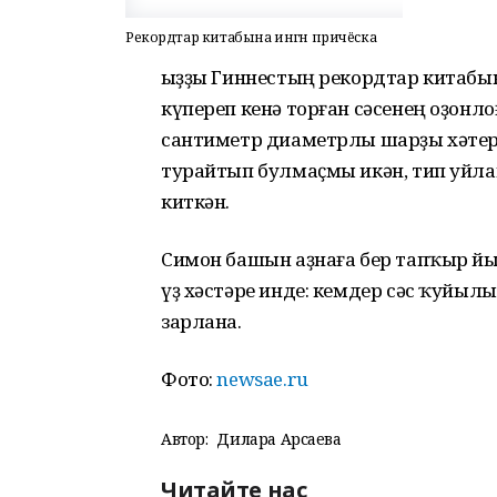
Рекордтар китабына ингән причёска
Ҡыҙҙы Гиннестың рекордтар китабы
күпереп кенә торған сәсенең оҙонло
сантиметр диаметрлы шарҙы хәтерл
турайтып булмаҫмы икән, тип уйла
киткән.
Симон башын аҙнаға бер тапҡыр йыу
үҙ хәстәре инде: кемдер сәс ҡуйыл
зарлана.
Фото:
newsae.ru
Автор:
Дилара Арсаева
Читайте нас