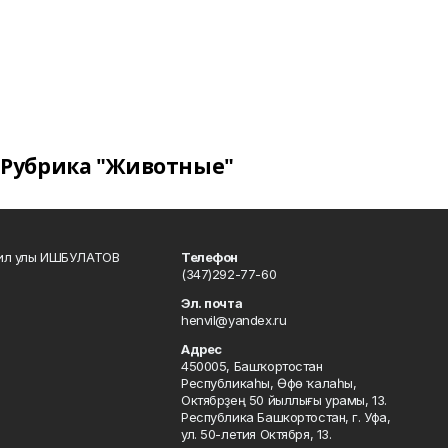
Рубрика "Животные"
кил улы ИШБУЛАТОВ
Телефон
(347)292-77-60
Эл. почта
henvil@yandex.ru
Адрес
450005, Башҡортостан
Республикаһы, Өфө ҡалаһы,
Октябрҙең 50 йыллығы урамы, 13.
Республика Башкортостан, г. Уфа,
ул. 50-летия Октября, 13.