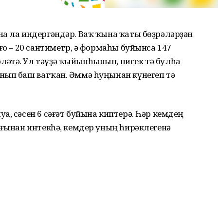
на ла индергәндәр. Ваҡ ҡына ҡаты бөҙрәләрҙән
ғо – 20 сантиметр, ә формаһы буйынса 147
әтә. Ул тәүҙә ҡыйынһынып, нисек тә булһа
нып баш ватҡан. Әммә һуңынан күнегеп тә
а, сәсен 6 сәғәт буйына киптерә. Һәр кемдең
ығынан интекһә, кемдер уның һирәклегенә