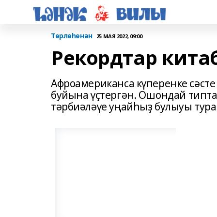
Төрлөһөнән
25 МАЯ 2022, 09:00
Рекордтар кита
Афроамериканса күперенке сәсте
буйына үҫтергән. Ошондай типтағ
тәрбиәләүе уңайһыҙ булыуы тура