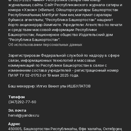
журналының сайты. Сайт Республиканского журнала сатиры и
юмора «Хэнэк» («Вилы»). Ойоштороусылары: Башҡортостан
Республикаһының Матбуғат һәм киң мәғлүмәт саралары
буйынса агентлығы; "Республика Башкортостан" нәшриәт
йорто акционерҙар йәмғиәте. Учредители: Агентство по печати
и средствам массовой информации Республики
Башкортостан; Акционерное общество Издательский дом
"Республика Башкортостан".
Об использовании персональных данных
Зарегистрирован Федеральной службой по надзору в сфере
связи, информационных технологий и массовых
коммуникаций по Республике Башкортостан в связи с
изменением состава учредителей - регистрационный номер
ПИ № ТУ 02-01753 от 19 мая 2025 года.
Баш мөхәррир: Илгиз Вәкил улы ИШБУЛАТОВ
Телефон
(347)292-77-60
Эл. почта
henvil@yandex.ru
Адрес
450005, Башҡортостан Республикаһы, Өфө ҡалаһы, Октябрҙең