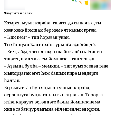
Ялҡаулыҡтан һаҡлан
Күҙҙәрен ыуып ҡараһа, түшәгендә сынаяҡ аҫты
кеүек кенә йомшаҡ бер нәмә ятҡанын күргән.
– Һин кем? – тип һораған унан.
Тегеһе яуап ҡайтараһы урынға иҫнәгән дә:
– Егет, әйҙә, тағы ла аҙ ғына йоҡлайыҡ. Һинең
түшәгең шул тиклем йомшаҡ, – тип үтенгән.
– Аҙ ғына булһа – мөмкин, – тип ауыҙ эсенән генә
мығырҙаған егет һәм башын кире мендәргә
һалған.
Бер сәғәттән һуң яңынан уянып ҡараһа,
осрашыуға һуңлағанлығын аңлаған. Торорға
итһә, карауат өҫтөндәге баяғы йомшаҡ нәмә
инде табаҡ ҙурлығына әйләнгәнлеген күргән.