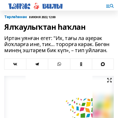
Төрлөһөнән
8 ИЮНЯ 2022, 12:00
Ялҡаулыҡтан һаҡлан
Иртән уянған егет: "Их, тағы ла әҙерәк
йоҡларға ине, тик... торорға кәрәк. Бөгөн
минең эштәрем бик күп», – тип уйлаған.