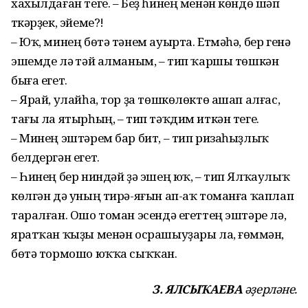
хахылдаған теге. – Беҙ һинең менән көндө шәп
үткәрҙек, эйеме?!
– Юҡ, минең бөтә тәнем ауырта. Етмәһә, бер генә
эшемде лә үтәй алманым, – тип ҡаршы төшкән
быға егет.
– Ярай, улайһа, тор ҙа төшкөлөктө ашап алғас,
тағы ла ятырһың, – тип тәҡдим иткән теге.
– Минең эштәрем бар бит, – тип ризаһыҙлыҡ
белдергән егет.
– Һинең бер ниндәй ҙә эшең юҡ, – тип Ялҡаулыҡ
көлгән дә уның тирә-яғын ап-аҡ томанға ҡаплап
таралған. Ошо томан эсендә егеттең эштәре лә,
яратҡан ҡыҙы менән осрашыуҙары ла, ғөмүмән,
бөтә тормошо юҡҡа сыҡҡан.
З. ЯЛСЫҠАЕВА
әҙерләне.