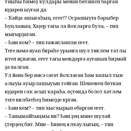
Уныһы һимеҙ ҡулдары менән бөтәшеп барған
күҙҙәрен ыуған да:
– Ҡайҙа ашығаһың, егет!? Осрашыуға барыбер
һуңланың. Хәҙер тағы ла йоҡларға була, – тип
мығырҙаған.
– Һин кем? – тип ғәжәпләнгән егет.
Теге нәмә яуап бирәһе урынға шул тиклем татлы
итеп иҫнәгән, егет тағы мендәргә ауғанын һиҙмәй
ҙә ҡалған.
Ул йәнә бер нисә сәғәт йоҡлаған һәм ҡапыл тын
алыуы ауырлашыуын тойған. Шешенеп бөткән
күҙҙәрен саҡ асып ҡараһа, өҫтөндә болот хәтлем
теге килбәтһеҙ һимеҙҙе күргән.
– Һин кем? – тип ҡысҡырып ебәргән егет.
– Танымайһыңмы ни? Һин үҙең мине шулай
үҫтерҙең бит. Мин – һинең ялҡаулығың, – тип