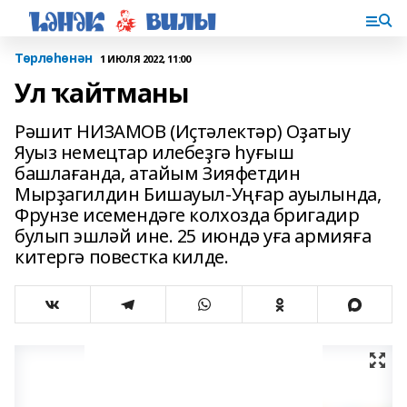
Төрлөһөнән
1 ИЮЛЯ 2022, 11:00
Ул ҡайтманы
Рәшит НИЗАМОВ (Иҫтәлектәр) Оҙатыу
Яуыз немецтар илебеҙгә һуғыш
башлағанда, атайым Зияфетдин
Мырҙагилдин Бишауыл-Уңғар ауылында,
Фрунзе исемендәге колхозда бригадир
булып эшләй ине. 25 июндә уға армияға
китергә повестка килде.