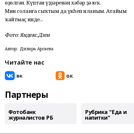
өҙөлгән. Күптән үҙҙәренән хәбәр ҙә юҡ.
Мин соланға сыҡтым да үкһеп иланым. Атайым
ҡайтмаҫ инде...
Фото: Яндекс.Дзен
Автор:
Дилара Арсаева
Читайте нас
Партнеры
Фотобанк
Рубрика "Еда и
журналистов РБ
напитки"