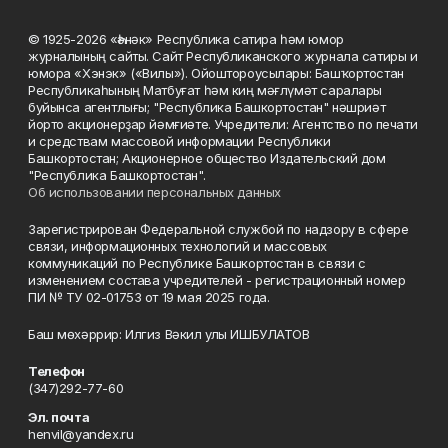
© 1925-2026 «Һәнәк» Республика сатира һәм юмор
журналының сайты. Сайт Республиканского журнала сатиры и
юмора «Хэнэк» («Вилы»). Ойоштороусылары: Башҡортостан
Республикаһының Матбуғат һәм киң мәғлүмәт саралары
буйынса агентлығы; "Республика Башкортостан" нәшриәт
йорто акционерҙар йәмғиәте. Учредители: Агентство по печати
и средствам массовой информации Республики
Башкортостан; Акционерное общество Издательский дом
"Республика Башкортостан".
Об использовании персональных данных
Зарегистрирован Федеральной службой по надзору в сфере
связи, информационных технологий и массовых
коммуникаций по Республике Башкортостан в связи с
изменением состава учредителей - регистрационный номер
ПИ № ТУ 02-01753 от 19 мая 2025 года.
Баш мөхәррир: Илгиз Вәкил улы ИШБУЛАТОВ
Телефон
(347)292-77-60
Эл. почта
henvil@yandex.ru