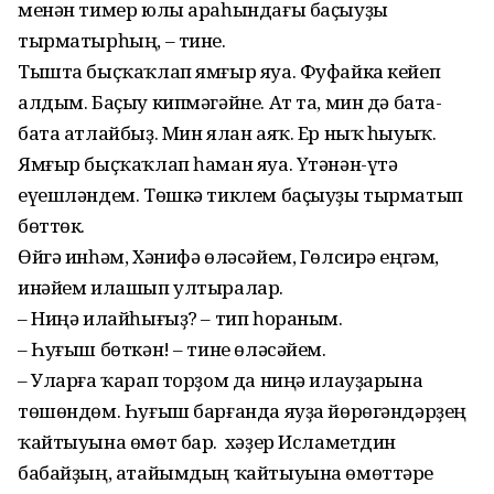
менән тимер юлы ара­һындағы баҫыуҙы
тырматыр­һың, – тине.
Тышта быҫҡаҡлап ямғыр яуа. Фуфайка кейеп
алдым. Баҫыу кипмәгәйне. Ат та, мин дә бата-
бата атлайбыҙ. Мин ялан аяҡ. Ер ныҡ һыуыҡ.
Ямғыр быҫҡаҡлап һаман яуа. Үтәнән-үтә
еүешләндем. Төшкә тиклем баҫыуҙы тырматып
бөттөк.
Өйгә инһәм, Хәнифә өләсәйем, Гөлсирә еңгәм,
инәйем илашып ултыралар.
– Ниңә илайһығыҙ? – тип һораным.
– Һуғыш бөткән! – тине өләсәйем.
– Уларға ҡарап торҙом да ниңә илауҙарына
төшөндөм. Һуғыш барғанда яуҙа йөрөгәндәрҙең
ҡайтыуына өмөт бар. Ә хәҙер Исламетдин
бабайҙың, атайымдың ҡайтыуына өмөттәре