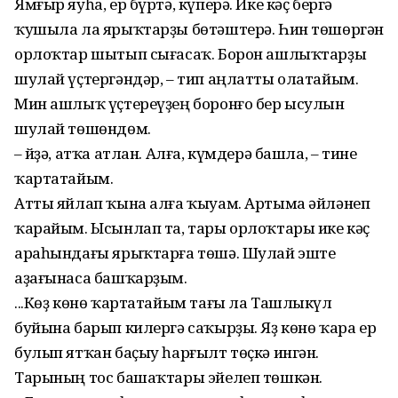
Ямғыр яуһа, ер бүртә, күперә. Ике кәҫ бергә
ҡушыла ла ярыҡтарҙы бөтәштерә. Һин төшөргән
орлоҡтар шытып сығасаҡ. Борон ашлыҡтарҙы
шулай үҫтергәндәр, – тип аңлатты олатайым.
Мин ашлыҡ үҫтереүҙең боронғо бер ысулын
шулай төшөндөм.
– Әйҙә, атҡа атлан. Алға, күмдерә башла, – тине
ҡартатайым.
Атты яйлап ҡына алға ҡыуам. Артыма әйләнеп
ҡарайым. Ысынлап та, тары орлоҡтары ике кәҫ
араһындағы ярыҡтарға төшә. Шулай эште
аҙағынаса баш­ҡарҙым.
...Көҙ көнө ҡартатайым тағы ла Ташлыкүл
буйына барып килергә саҡырҙы. Яҙ көнө ҡара ер
булып ятҡан баҫыу һарғылт төҫкә ингән.
Тарының тос башаҡтары эйелеп төшкән.