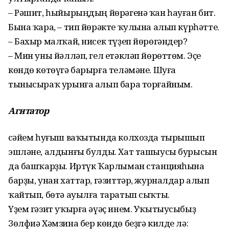
– Рәшит, һыйырыңдың йөрәгенә ҡан һауған бит.
Бына ҡара, – тип йөрәкте ҡулына алып күрһәтте.
– Бахыр мал­ҡай, нисек түҙеп йөрөгәндер?
– Мин уны йәлләп, гел етәкләп йөрөттөм. Эҫе
көндө көтөүгә барырға теләмәне. Шуға
тынысыраҡ урынға алып бара торғайным.
Агитатор
Әсәйем һуғыш ваҡытында колхозда тырышып
эшләне, алдынғы булды. Хат ташыусы бурысын
да башҡарҙы. Иртүк Ҡарлыман станцияһына
барҙы, унан хаттар, гәзиттәр, журналдар алып
ҡайтып, бөтә ауылға таратып сыҡты.
Үҙем гәзит уҡырға әүәҫ инем. Уҡытыусыбыҙ
Зөлфиә Хәмзина бер көндө беҙгә килде лә: