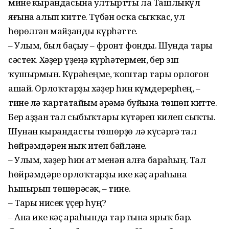
мине кырандасына ултыртты ла Ташлыкүл
яғына алып китте. Түбән осҡа сыҡҡас, ул
һөрөлгән майҙанды күрһәтте.
– Улым, был баҫыу – фронт фонды. Шунда тары
сәстек. Хәҙер үҙеңә күрһәтермен, бер эш
ҡушырмын. Күрәһеңме, ҡоштар тары орлоғон
ашай. Орлоҡтарҙы хәҙер һин күмдерерһең, –
тине лә ҡартатайым әрәмә буйына төшөп китте.
Бер аҙҙан тал сыбыҡтары күтәреп килеп сыҡты.
Шунан кырандасты төшөрҙө лә күсәргә тал
һөйрәмдәрен ныҡ итеп бәйләне.
– Улым, хәҙер һин ат менән алға бараһың. Тал
һөйрәмдәре орлоҡтарҙы ике кәҫ араһына
һыпырып төшөрәсәк, – тине.
– Тары нисек үҫер һуң?
– Ана ике кәҫ араһында тар ғына ярыҡ бар.