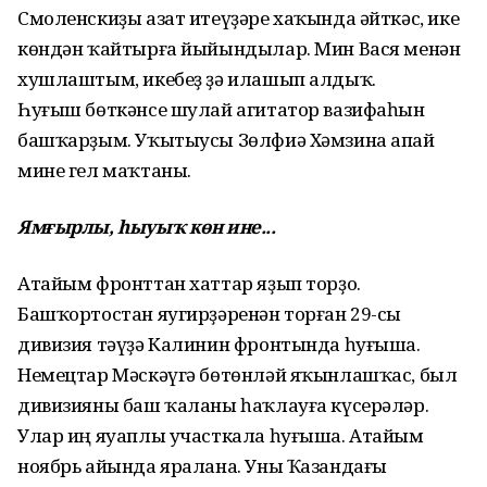
Смоленскиҙы азат итеүҙәре хаҡында әйткәс, ике
көндән ҡайтырға йыйындылар. Мин Вася менән
хушлаштым, икебеҙ ҙә илашып алдыҡ.
Һуғыш бөткәнсе шулай агитатор вазифаһын
башҡарҙым. Уҡытыусы Зөлфиә Хәмзина апай
мине гел маҡтаны.
Ямғырлы, һыуыҡ көн ине...
Атайым фронттан хаттар яҙып торҙо.
Башҡортостан яугирҙәренән торған 29-сы
дивизия тәүҙә Калинин фронтында һуғыша.
Немецтар Мәскәүгә бөтөнләй яҡынлашҡас, был
дивизияны баш ҡаланы һаҡлауға күсерәләр.
Улар иң яуаплы участкала һуғыша. Атайым
ноябрь айында яралана. Уны Ҡазандағы