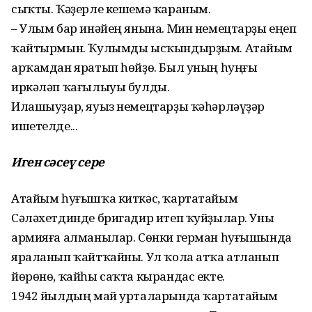
сыҡты. Ҡәҙерле кешемә ҡараным.
– Улым бар инәйең янына. Мин немецтарҙы еңеп
ҡайтырмын. Ҡулымды ысҡындырҙым. Атайым
арҡамдан яратып һөй­ҙө. Был уның һуңғы
иркәләп ҡағылыуы булды.
Илашыуҙар, яуыз немецтар­ҙы ҡәһәрләүҙәр
ишетелде...
Иген сәсеү сере
Атайым һуғышҡа киткәс, ҡартатайым
Сәләхетдинде бригадир итеп ҡуйҙылар. Уны
армияға алманылар. Сөнки герман һуғышында
яраланып ҡайт­ҡайны. Ул ҡола атҡа атланып
йөрөнө, ҡайһы саҡта кырандас екте.
1942 йылдың май урталарында ҡартатайым