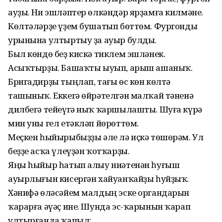
ауҙы. Ни эшләптер өлкәндәр ярҙамға килмәне.
Көлтәләрҙе үҙем бушатып бөттөм. Фургонды
урынына ултыртыу ҙа ауыр булды.
Был көндө беҙ кискә тиклем эшләнек.
Асыҡтырҙы. Башаҡты ыуып, арыш ашаныҡ.
Бригадирҙы тыңлап, тағы өс көн көлтә
ташыныҡ. Еккегә өйрәтелгән малҡай тәненә
дилбегә тейеүгә ныҡ ҡаршылашты. Шуға күрә
мин уны гел етәкләп йөрөттөм.
Меҫкен һыйырыбыҙҙы әле лә иҫкә төшөрәм. Ул
беҙҙе асҡа үлеүҙән ҡотҡарҙы.
Яңы һыйыр һатып алыу ниәтенән һуғыш
ауырлығын кисергән хайуанҡайҙы һуйҙыҡ.
Хәнифә өләсәйем малдың эске органдарын
ҡарарға әүәҫ ине. Шунда эс-ҡарынын ҡарап
ултырғанда ҡапыл: