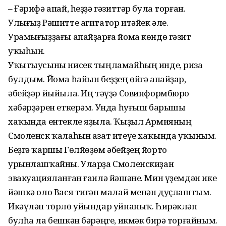
– Ғәрифә апай, һеҙҙә гәзиттәр була торған.
Улығыҙ Рәшитте агитатор итәйек әле.
Урамығыҙҙағы апайҙарға йома көндө гәзит
уҡыһын.
Уҡытыусыны нисек тыңла­майһың инде, риза
булдым. Йома һайын беҙҙең өйгә апай­ҙар,
әбейҙәр йыйыла. Иң тәүҙә Совинформбюро
хәбәрҙәрен еткерәм. Унда һуғыш барышы
хаҡында ентекле яҙыла. Ҡыҙыл Армияның
Смоленск ҡалаһын азат итеүе хаҡында уҡыным.
Беҙгә ҡаршы Гөлйөҙөм әбей­ҙең йорто
урынлашҡайны. Улар­ҙа Смоленскиҙан
эвакуацияланған ғаилә йәшәне. Мин үҙемдән ике
йәшкә оло Вася тигән малай менән дуҫлаштым.
Икәүләп төрлө уйындар уйнаныҡ. Һирәкләп
булһа ла бешкән бәрәңге, икмәк бирә торғайным.