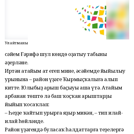
Ул ҡайтманы
Әсәйем Ғәрифә шул көндө оҙатыу табыны
әҙерләне.
Иртән атайым ат егеп мине, әсәйемде йыйылыу
урынына – район үҙәге Ҡырмыҫҡалыға алып
китте. Юлыбыҙ арыш баҫыуы аша үтә. Атайым
арбанан төштө лә баш ҡоҫҡан арыштарҙы
йыйып ҡосаҡлап:
– Һеҙҙе ҡайтып урырға яҙыр микән, – тип илай-
илай һөйләнде.
Район үҙәгендә буласаҡ һалдаттарға теҙелергә