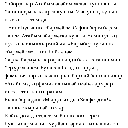
бойорҙолар. Атайым әсәйем менән хушлашты,
балаларҙы һаҡлар­ға ҡушты. Мин уның ҡулын
ҡыҫып тоттом да:
– Һине һуғышҡа ебәрмәйем. Сафҡа бергә баҫам, –
тинем. Атайым эйәрмәҫкә ҡушты. Һаман уның
ҡулын ысҡындырмайым. «Барыбер һуғышҡа
ебәрмәйем», – тип һөйләнәм.
Сафҡа баҫыусылар араһында бала-сағанан мин
бер үҙем инем. Буласаҡ һалдаттарҙың
фамилияларын ҡысҡырып барлай башланылар.
«Атайымдың фамилияһын әйтмәһәләр ярар
ине», – тип ҡалтыранам.
Бына бер аҙҙан: «Мырҙагилдин Зияфетдин!» –
тип ҡысҡырып әйттеләр.
Ҡойолдом да төштөм. Башҡа килтереп
һуҡтылармы ни... Күҙ йәштәрем атылып килеп