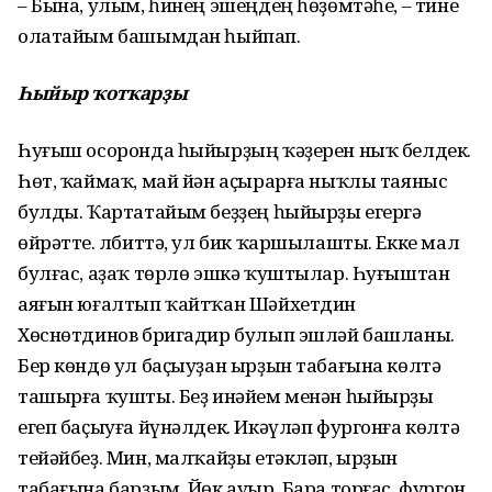
– Бына, улым, һинең эшеңдең һөҙөмтәһе, – тине
олатайым башымдан һыйпап.
Һыйыр ҡотҡарҙы
Һуғыш осоронда һыйырҙың ҡәҙерен ныҡ белдек.
Һөт, ҡаймаҡ, май йән аҫырарға ныҡлы таяныс
булды. Ҡартатайым беҙҙең һыйырҙы егергә
өйрәтте. Әлбиттә, ул бик ҡаршылашты. Екке мал
булғас, аҙаҡ төрлө эшкә ҡуштылар. Һуғыштан
аяғын юғалтып ҡайтҡан Шәйхетдин
Хөснөтдинов бригадир булып эшләй башланы.
Бер көндө ул баҫыуҙан ырҙын табағына көлтә
ташырға ҡушты. Беҙ инәйем менән һыйырҙы
егеп баҫыуға йүнәлдек. Икәүләп фургонға көлтә
тейәйбеҙ. Мин, малҡайҙы етәкләп, ырҙын
табағына барҙым. Йөк ауыр. Бара торғас, фургон