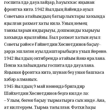
госпиталдә дауалайҙар, һауыҡҡас яңынан
фронтҡа китә. 1942 йылдың йәйендә ауыл
Советына атайымдың батырлыҡтары хаҡында
яҙылған рәхмәт хаты килә. Уның немец
танкыларын яндырыуы, дошманды ҡырыуы
хаҡында яҙылғайны. Был рәхмәт хатын ауыл
Советы рәйесе Ғәйнетдин Хөснөтдинов баҫыу­
ҙарҙа эшләгән ауылдаштарыбыҙға уҡып йөрөнө.
1942 йылдың октябрендә атайым йәнә яралана.
Пенза ҡалаһындағы госпиталдә дауалана.
Яңынан фронтҡа китә, шунан беҙ унан башҡаса
хәбәр алманыҡ.
1945 йылдың 9 май көнөндә бригадир
Шәйхетдин Хөснөтдинов беҙгә килде лә:
– Улым, бөгөн баҫыу тырматырға сыҡ инде. Ана,
ат килтер­ҙем. Тырма тағылған. Фәтхи һаҙы