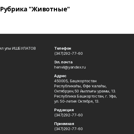
Рубрика "Животные"
кил улы ИШБУЛАТОВ
Телефон
(347)292-77-60
Эл. почта
henvil@yandex.ru
Адрес
450005, Башҡортостан
Республикаһы, Өфө ҡалаһы,
Октябрҙең 50 йыллығы урамы, 13.
Республика Башкортостан, г. Уфа,
ул. 50-летия Октября, 13.
Редакция
(347)292-77-60
Приемная
(347)292-77-60