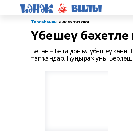
Төрлөһөнән
6 ИЮЛЯ 2022, 09:00
Үбешеү бәхетле 
Бөгөн – Бөтә донъя үбешеү көнө
тапҡандар. Һуңыраҡ уны Берләш