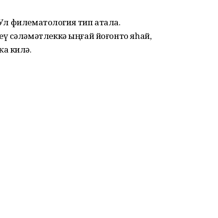
. Ул филематология тип атала.
ү сәләмәтлеккә ыңғай йоғонто яһай,
а килә.