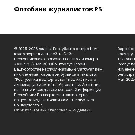
Фотобанк журналистов РБ
© 1925-2026 «Һәнәк» Республика сатира һәм
Зарегист
юмор журналының сайты. Сайт
надзору 
Республиканского журнала сатиры и юмора
технолог
«Хэнэк» («Вилы»). Ойоштороусылары:
Республи
Башҡортостан Республикаһының Матбуғат һәм
изменени
киң мәғлүмәт саралары буйынса агентлығы;
регистра
"Республика Башкортостан" нәшриәт йорто
мая 2025
акционерҙар йәмғиәте. Учредители: Агентство
по печати и средствам массовой информации
Республики Башкортостан; Акционерное
общество Издательский дом "Республика
Башкортостан".
Об использовании персональных данных