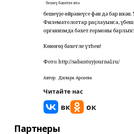
Үбешеү бәхетле итә
Үбешеүҙе өйрәнеүсе фән дә бар икән
Филематологтар раҫлауынса, үбеше
организмда бәхет гормоны барлыҡҡ
Көнөгөҙ бәхетле үтһен!
Фото: http://sabantuyjournal.ru/
Автор:
Дилара Арсаева
Читайте нас
Партнеры