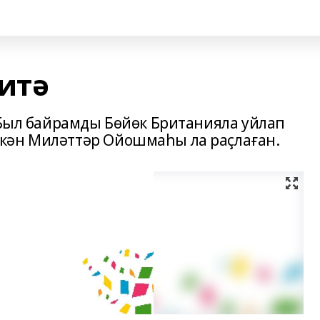
итә
. Был байрамды Бөйөк Британияла уйлап
кән Миләттәр Ойошмаһы ла раҫлаған.