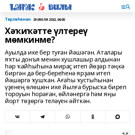
Төрлөһөнән
29 ИЮЛЯ 2022, 06:00
Хәҡиҡәтте үлтереү
мөмкинме?
Ауылда ике бер туған йәшәгән. Аталары
яҡты донъя менән хушлашыр алдынан
һәр ҡайһыһына мираҫ итеп йөҙәр тәңкә
биргән дә бер-береһенә ярҙам итеп
йәшәргә ҡушҡан. Ағаһы ҡустыһынан
үҙенең өлөшөн ике йылға бурысҡа биреп
тороуын һора­ған, өйләнергә һәм яңы
йорт төҙөргә теләүен әйткән.