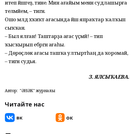
итеп йәшәгеҙ, тине. Мин ағайым менән судлашырға
теләмәйем, – тигән.
Ошо мәлдә хәҡиҡәт ағасында йәш япраҡтар ҡалҡып
сыҡҡан.
– Был ялған! Таштарҙа ағас үҫмәй! – тип
ҡысҡырып ебәргән ағаһы.
– Дөрөҫлөк ағасы ташҡа ултыртһаң да ҡоромай,
– тигән судья.
З. ЯЛСЫҠАЕВА.
Автор:
"ҺӘНӘК" журналы
Читайте нас