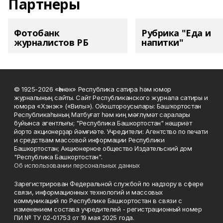
Партнеры
Фотобанк
Рубрика "Еда и
журналистов РБ
напитки"
© 1925-2026 «Һәнәк» Республика сатира һәм юмор
журналының сайты. Сайт Республиканского журнала сатиры и
юмора «Хэнэк» («Вилы»). Ойоштороусылары: Башҡортостан
Республикаһының Матбуғат һәм киң мәғлүмәт саралары
буйынса агентлығы; "Республика Башкортостан" нәшриәт
йорто акционерҙар йәмғиәте. Учредители: Агентство по печати
и средствам массовой информации Республики
Башкортостан; Акционерное общество Издательский дом
"Республика Башкортостан".
Об использовании персональных данных
Зарегистрирован Федеральной службой по надзору в сфере
связи, информационных технологий и массовых
коммуникаций по Республике Башкортостан в связи с
изменением состава учредителей - регистрационный номер
ПИ № ТУ 02-01753 от 19 мая 2025 года.