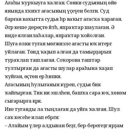
Ағаһы ҡурҡыуға ҡалған. Сөнки судьяның өйө
янында хәҡиҡәт ағасының үҫеүен белгән. Суд
барған ваҡытта судья һәр ваҡыт ағасҡа ҡараған.
Әгәр кеше дөрөҫтө әйт­һә, япраҡтар шаулаған. Ә
инде ялғанлаһалар, япраҡтар ҡойолған.
Шуға өлкән туған мөғжизәле ағасты юҡ итергә
уйла­ған. Төндә ҡаҙып алған да тамырҙарын
тураҡлап ташлаған. Соҡорона таштар
тултырған да ағасты шулар ара­һына ҡаҙап
ҡуйған, өҫтөнә ер һипкән.
Ағасының һулығанын күреп, судья бик
ҡайғырған. Тик ни эшләһен, башҡа сара юҡ, хөкөм
сығарырға кәрәк.
Ике туғанды ла тыңлаған да уйға ҡалған. Шул
саҡ кесеһе илап ебәргән:
– Атайым үлер алдынан беҙгә, бер-берегеҙгә ярҙам