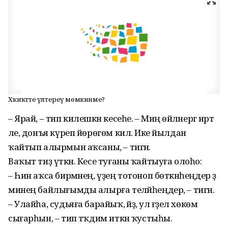
Хәҡиҡәтте үлтереү мөмкинме?
– Ярай, – тип килешкән кесеһе. – Миңә өйләнергә иртә
әле, донъя күреп йөрөгөм килә. Ике йылдан
ҡайтып алырмын аҡсаны, – тигән.
Ваҡыт тиҙ үткән. Кесе туғаны ҡайтыуға олоһо:
– Һин аҡса бирмәнең, үҙең тотоноп бөткәнһеңдер ҙә
минең байлығымды алырға теләйһеңдер, – тигән.
– Улайһа, судьяға барайыҡ, әйҙә, ул ғәҙел хөкөм
сығар­һын, – тип тәҡдим иткән ҡус­тыһы.