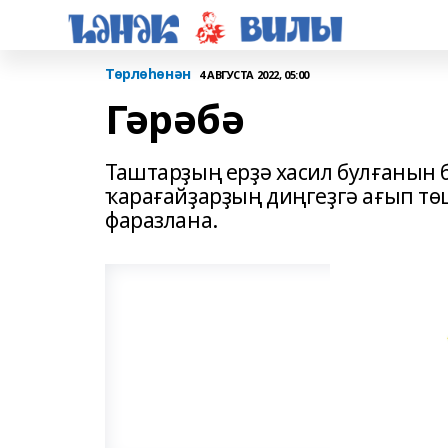
Төрлөһөнән
4 АВГУСТА 2022, 05:00
Гәрәбә
Таштарҙың ерҙә хасил булғанын б
ҡарағай­ҙарҙың диңгеҙгә ағып т
фаразлана.