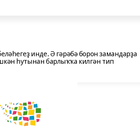
еләһегеҙ инде. Ә гәрәбә борон замандарҙа
өшкән һутынан барлыҡҡа килгән тип