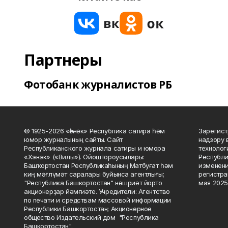
Партнеры
Фотобанк журналистов РБ
© 1925-2026 «Һәнәк» Республика сатира һәм
Зарегист
юмор журналының сайты. Сайт
надзору 
Республиканского журнала сатиры и юмора
технолог
«Хэнэк» («Вилы»). Ойоштороусылары:
Республи
Башҡортостан Республикаһының Матбуғат һәм
изменени
киң мәғлүмәт саралары буйынса агентлығы;
регистра
"Республика Башкортостан" нәшриәт йорто
мая 2025
акционерҙар йәмғиәте. Учредители: Агентство
по печати и средствам массовой информации
Республики Башкортостан; Акционерное
общество Издательский дом "Республика
Башкортостан".