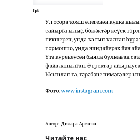
Гәрәбә
Ул осорҙа ҡояш әлегенән күпкә нығы
сайырға ылыҫ, бөжәктәр кеүек төрл
тикшереп, унда ҡатып ҡал­ған һүрә
тормошто, унда ниндәйерәк йән эйә
Үтә күренеүсән быяла булмаған саҡт
файҙаланылған. Ә гректар айырыус
Ысынлап та, гәрәбәне нимәгәлер ышҡ
Фото:
www.instagram.com
Автор:
Дилара Арсаева
Читайте нас