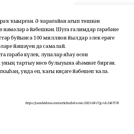
раҡ ҡыҙҙырған. Ә ҡарағайҙан ағып төшкән
ө нәмәләр ҙә йәбешкән. Шуға ғалимдар гәрәбәне
ттәр буйынса 100 миллион йылдар элек ерҙәге
ләре йәшәүен дә самалай.
а гәрәбә күҙлек, лупалар яһау өсөн
а уның тартыу көсө булыуына әһәмиәт биргән.
ыһаң, унда еп, ҡағыҙ киҫәге йәбешеп ҡала.
https://yanshishma.com/articles/bel-e-me-/2021-08-17/g-r-b-2467576