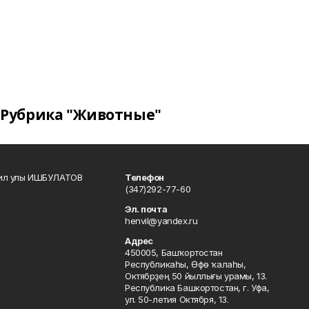
Рубрика "Животные"
кил улы ИШБУЛАТОВ
Телефон
(347)292-77-60
Эл. почта
henvil@yandex.ru
Адрес
450005, Башҡортостан
Республикаһы, Өфө ҡалаһы,
Октябрҙең 50 йыллығы урамы, 13.
Республика Башкортостан, г. Уфа,
ул. 50-летия Октября, 13.