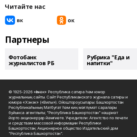
Читайте нас
Партнеры
Фотобанк
Рубрика "Еда и
журналистов РБ
напитки"
© 1925-2026 «Һәнәк» Республика сатира һәм юмор
журналының сайты. Сайт Республиканского журнала сатиры и
юмора «Хэнэк» («Вилы»). Ойоштороусылары: Башҡортостан
Республикаһының Матбуғат һәм киң мәғлүмәт саралары
буйынса агентлығы; "Республика Башкортостан" нәшриәт
йорто акционерҙар йәмғиәте. Учредители: Агентство по печати
и средствам массовой информации Республики
Башкортостан; Акционерное общество Издательский дом
"Республика Башкортостан".