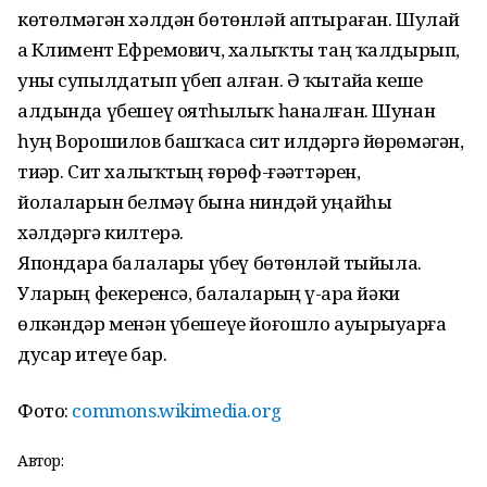
көтөлмәгән хәлдән бөтөнләй аптыраған. Шулай
ҙа Климент Ефремович, халыҡты таң ҡалдырып,
уны супылдатып үбеп алған. Ә ҡытайҙа кеше
алдында үбешеү оятһыҙлыҡ һаналған. Шунан
һуң Ворошилов башҡаса сит илдәргә йөрөмәгән,
тиҙәр. Сит халыҡтың ғөрөф-ғәҙәттәрен,
йолаларын белмәү бына ниндәй уңайһыҙ
хәлдәргә килтерә.
Япондарҙа балаларҙы үбеү бөтөнләй тыйыла.
Уларҙың фекеренсә, балаларҙың үҙ-ара йәки
өлкәндәр менән үбешеүе йоғошло ауырыуҙарға
дусар итеүе бар.
Фото:
commons.wikimedia.org
Автор: