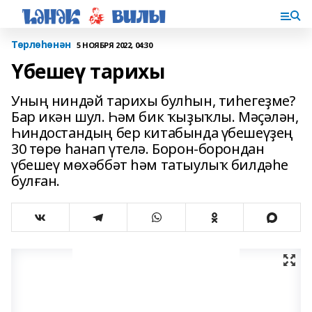
Төрлөһөнән
5 НОЯБРЯ 2022, 04:30
Үбешеү тарихы
Уның ниндәй тарихы булһын, тиһегеҙме?
Бар икән шул. Һәм бик ҡыҙыҡлы. Мәҫәлән,
Һиндостандың бер китабында үбешеүҙең
30 төрө һанап үтелә. Борон-борондан
үбешеү мөхәббәт һәм татыулыҡ билдәһе
булған.