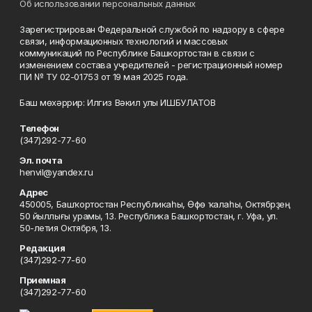
Об использовании персональных данных
Зарегистрирован Федеральной службой по надзору в сфере
связи, информационных технологий и массовых
коммуникаций по Республике Башкортостан в связи с
изменением состава учредителей - регистрационный номер
ПИ № ТУ 02-01753 от 19 мая 2025 года.
Баш мөхәррир: Илгиз Вәкил улы ИШБУЛАТОВ
Телефон
(347)292-77-60
Эл. почта
henvil@yandex.ru
Адрес
450005, Башҡортостан Республикаһы, Өфө ҡалаһы, Октябрҙең
50 йыллығы урамы, 13. Республика Башкортостан, г. Уфа, ул.
50-летия Октября, 13.
Редакция
(347)292-77-60
Приемная
(347)292-77-60