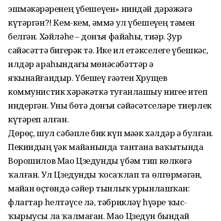
эшмәкәрҙәренең үбешеүен» ниндәй дәрәжәгә
күтәргән?! Кем-кем, әммә ул үбешеүҙең тәмен
белгән. Хәйләһеҙ – донъя файҙаһыҙ, тиҙәр. Ҙур
сәйәсәттә бигерәк тә. Ике ил етәкселеге үбешкәс,
илдәр араһындағы мөнәсәбәттәр ҙә
яҡынайғандыр. Үбешеү ғәҙәтен Хрущев
коммунистик хәрәкәткә туғанлашыу нигеҙе итеп
индергән. Уны бөтә донъя сәйәсәтселәре тиерлек
күтәреп алған.
Дөрөҫ, шул сәбәпле бик күп мәҙәк хәлдәр ҙә булған.
Пекиндың үҙәк майҙанында тантана ваҡытында
Ворошилов Мао Цзедунды үбәм тип көлкөгә
ҡалған. Ул Цзедунды ҡосаҡлап та өлгөрмәгән,
майҙан өҫтөндә сәйер тынлыҡ урынлаш­ҡан:
флагтар һелтәүсе лә, тәбрикләү һүҙҙәре ҡыс­
ҡырыусы ла ҡалмаған. Мао Цзедун бындай