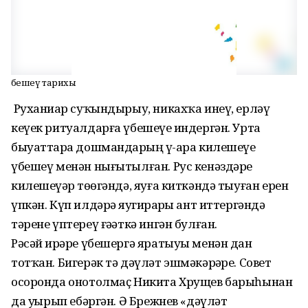
Үбешеү тарихы
Руханиҙар суҡындырыу, никахҡа инеү, ерләү
кеүек ритуал­дар­ға үбешеүҙе индергән. Урта
быуаттарҙа дошмандарҙың үҙ-ара килешеүе
үбешеү менән нығытылған. Рус кенәздәре
килешеүҙәр төҙөгәндә, яуға киткәндә тыуған ерен
үп­кән. Күп илдәр­ҙә яугирҙарҙы ант иттергәндә
тәрене үптереү ғәҙәткә ингән булған.
Рәсәй ир­ҙәре үбешергә яра­тыуы менән дан
тотҡан. Бигерәк тә дәүләт эшмәкәрҙәре. Совет
осоронда онотолмаҫ Никита Хрущев барыһынан
да уҙҙырып ебәргән. Ә Брежнев «дәүләт