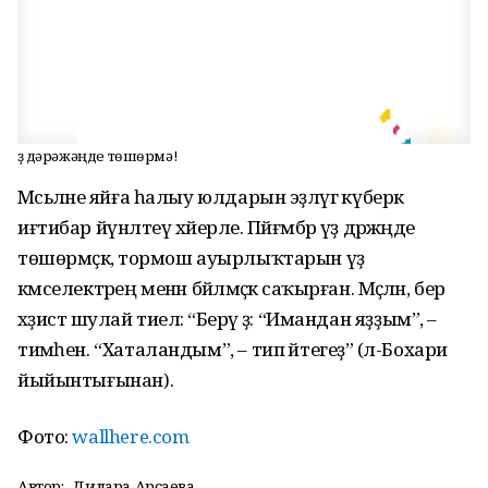
Үҙ дәрәжәңде төшөрмә!
Мәсьәләне яйға һалыу юлдарын эҙләүгә күберәк
иғтибар йүнәлтеү хәйерле. Пәйғәмбәр үҙ дәрәжәңде
төшөрмәҫкә, тормош ауырлыҡтарын үҙ
кәмселектәрең менән бәйләмәҫкә саҡырған. Мәҫәлән, бер
хәҙистә шулай тиелә: “Берәү ҙә: “Имандан яҙҙым”, –
тимәһен. “Хаталандым”, – тип әйтегеҙ” (әл-Бохари
йыйынтығынан).
Фото:
wallhere.com
Автор:
Дилара Арсаева