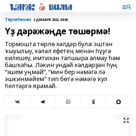
Төрлөһөнән
2 ДЕКАБРЯ 2022, 04:00
Үҙ дәрәжәңде төшөрмә!
Тормошта төрлө хәлдәр була: эштән
ҡыуылыу, хәләл ефетең менән һүҙгә
килешеү, имтихан тапшыра алмау һәм
башҡаһы. Ләкин ундай хәлдәрҙән һуң
“эшем уңмай”, “мин бер нәмәгә лә
эшкинмәйем” тип бөтә нәмәгә ҡул
һелтәргә ярамай.