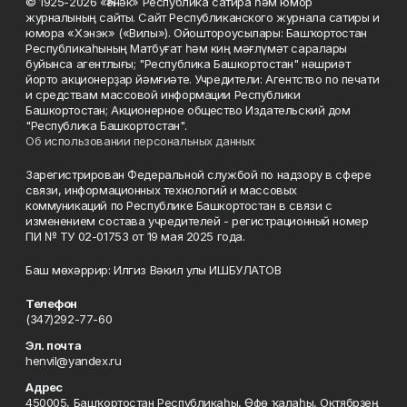
© 1925-2026 «Һәнәк» Республика сатира һәм юмор
журналының сайты. Сайт Республиканского журнала сатиры и
юмора «Хэнэк» («Вилы»). Ойоштороусылары: Башҡортостан
Республикаһының Матбуғат һәм киң мәғлүмәт саралары
буйынса агентлығы; "Республика Башкортостан" нәшриәт
йорто акционерҙар йәмғиәте. Учредители: Агентство по печати
и средствам массовой информации Республики
Башкортостан; Акционерное общество Издательский дом
"Республика Башкортостан".
Об использовании персональных данных
Зарегистрирован Федеральной службой по надзору в сфере
связи, информационных технологий и массовых
коммуникаций по Республике Башкортостан в связи с
изменением состава учредителей - регистрационный номер
ПИ № ТУ 02-01753 от 19 мая 2025 года.
Баш мөхәррир: Илгиз Вәкил улы ИШБУЛАТОВ
Телефон
(347)292-77-60
Эл. почта
henvil@yandex.ru
Адрес
450005, Башҡортостан Республикаһы, Өфө ҡалаһы, Октябрҙең