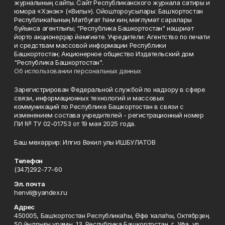
журналының сайты. Сайт Республиканского журнала сатиры и
юмора «Хэнэк» («Вилы»). Ойоштороусылары: Башҡортостан
Республикаһының Матбуғат һәм киң мәғлүмәт саралары
буйынса агентлығы; "Республика Башкортостан" нәшриәт
йорто акционерҙар йәмғиәте. Учредители: Агентство по печати
и средствам массовой информации Республики
Башкортостан; Акционерное общество Издательский дом
"Республика Башкортостан".
Об использовании персональных данных
Зарегистрирован Федеральной службой по надзору в сфере
связи, информационных технологий и массовых
коммуникаций по Республике Башкортостан в связи с
изменением состава учредителей - регистрационный номер
ПИ № ТУ 02-01753 от 19 мая 2025 года.
Баш мөхәррир: Илгиз Вәкил улы ИШБУЛАТОВ
Телефон
(347)292-77-60
Эл. почта
henvil@yandex.ru
Адрес
450005, Башҡортостан Республикаһы, Өфө ҡалаһы, Октябрҙең
50 йыллығы урамы, 13. Республика Башкортостан, г. Уфа, ул.