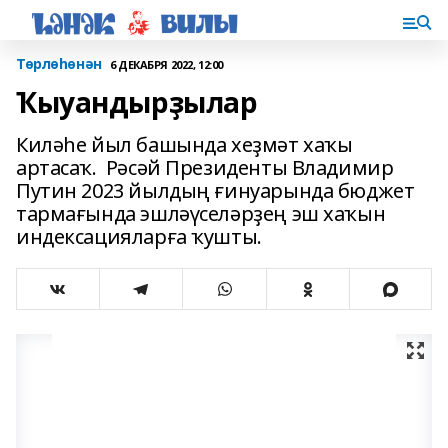
Төрлөһөнән
6 ДЕКАБРЯ 2022, 12:00
Ҡыуандырҙылар
Киләһе йыл башында хеҙмәт хаҡы
артасаҡ. Рәсәй Президенты Владимир
Путин 2023 йылдың ғинуарында бюджет
тармағында эшләүселәрҙең эш хаҡын
индексацияларға ҡушты.