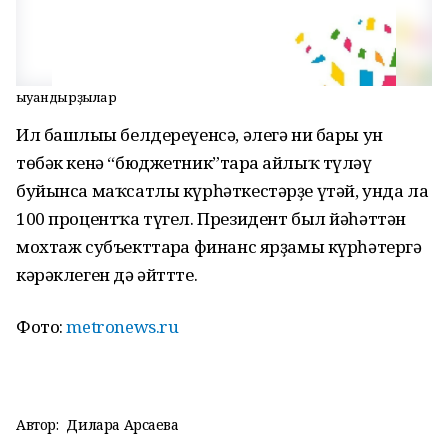
Ҡыуандырҙылар
Ил башлығы белдереүенсә, әлегә ни бары ун
төбәк кенә “бюджетник”тарға айлыҡ түләү
буйынса маҡсатлы күрһәткестәрҙе үтәй, унда ла
100 процентҡа түгел. Президент был йәһәттән
мохтаж субъекттарға финанс ярҙамы күрһәтергә
кәрәклеген дә әйттте.
Фото:
metronews.ru
Автор:
Дилара Арсаева