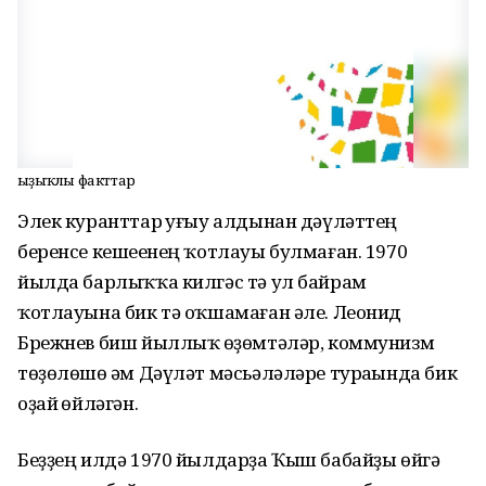
Ҡыҙыҡлы факттар
Элек куранттар һуғыу алдынан дәүләттең
беренсе кешеһенең ҡотлауы булмаған. 1970
йылда барлыҡҡа килгәс тә ул байрам
ҡотлауына бик тә оҡшамаған әле. Леонид
Брежнев биш йыллыҡ һөҙөмтәләр, коммунизм
төҙөлөшө һәм Дәүләт мәсьәләләре тураһында бик
оҙай һөйләгән.
Беҙҙең илдә 1970 йылдарҙа Ҡыш бабайҙы өйгә