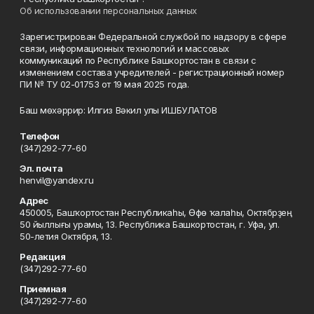
Об использовании персональных данных
Зарегистрирован Федеральной службой по надзору в сфере
связи, информационных технологий и массовых
коммуникаций по Республике Башкортостан в связи с
изменением состава учредителей - регистрационный номер
ПИ № ТУ 02-01753 от 19 мая 2025 года.
Баш мөхәррир: Илгиз Вәкил улы ИШБУЛАТОВ
Телефон
(347)292-77-60
Эл. почта
henvil@yandex.ru
Адрес
450005, Башҡортостан Республикаһы, Өфө ҡалаһы, Октябрҙең
50 йыллығы урамы, 13. Республика Башкортостан, г. Уфа, ул.
50-летия Октября, 13.
Редакция
(347)292-77-60
Приемная
(347)292-77-60