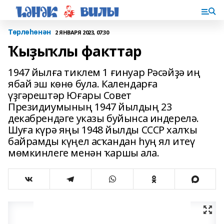
Төрлөһөнән
2 ЯНВАРЯ 2023, 07:30
Ҡыҙыҡлы факттар
1947 йылға тиклем 1 ғинуар Рәсәйҙә иң
ябай эш көнө була. Календарға
үҙгәрештәр Юғары Совет
Президиумының 1947 йылдың 23
декабрендәге указы буйынса индерелә.
Шуға күрә яңы 1948 йылды СССР халҡы
байрамды күңел асҡандан һуң ял итеү
мөмкинлеге менән ҡаршы ала.