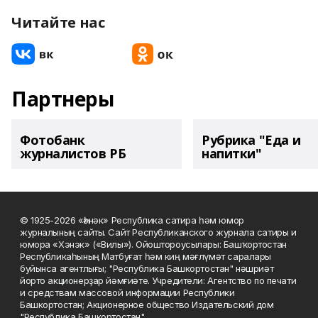
Читайте нас
Партнеры
Фотобанк
Рубрика "Еда и
журналистов РБ
напитки"
© 1925-2026 «Һәнәк» Республика сатира һәм юмор
журналының сайты. Сайт Республиканского журнала сатиры и
юмора «Хэнэк» («Вилы»). Ойоштороусылары: Башҡортостан
Республикаһының Матбуғат һәм киң мәғлүмәт саралары
буйынса агентлығы; "Республика Башкортостан" нәшриәт
йорто акционерҙар йәмғиәте. Учредители: Агентство по печати
и средствам массовой информации Республики
Башкортостан; Акционерное общество Издательский дом
"Республика Башкортостан".