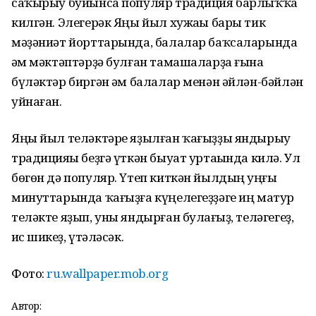
саҡырыу буйынса популяр традиция барлыҡҡа
килгән. Элегерәк Яңы йыл хужаһы бары тик
мәҙәниәт йорттарында, балалар баҡсаларында
һәм мәктәптәрҙә булған тамашаларҙа ғына
бүләктәр биргән һәм балалар менән әйлән-бәйлән
уйнаған.
Яңы йыл теләктәре яҙылған ҡағыҙҙы яндырыу
традицияһы беҙгә үткән быуат уртаһында килә. Ул
бөгөн дә популяр. Үтеп киткән йылдың һуңғы
минуттарында ҡағыҙға күңелегеҙҙәге иң матур
теләкте яҙып, уны яндырған булһағыҙ, теләгегеҙ,
һис шикһеҙ, үтәләсәк.
Фото:
ru.wallpaper.mob.org
Автор: