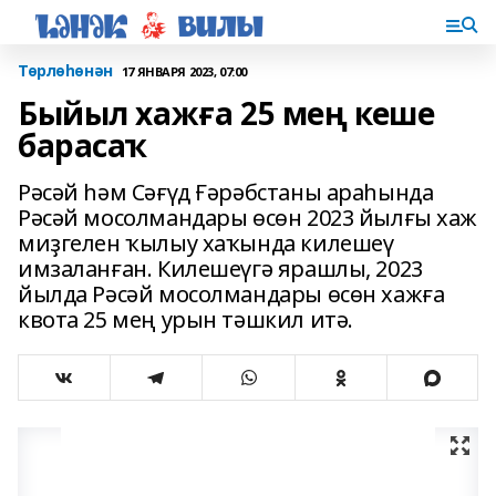
Төрлөһөнән
17 ЯНВАРЯ 2023, 07:00
Быйыл хажға 25 мең кеше
барасаҡ
Рәсәй һәм Сәғүд Ғәрәбстаны араһында
Рәсәй мосолмандары өсөн 2023 йылғы хаж
миҙгелен ҡылыу хаҡында килешеү
имзаланған. Килешеүгә ярашлы, 2023
йылда Рәсәй мосолмандары өсөн хажға
квота 25 мең урын тәшкил итә.