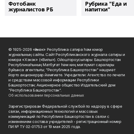
Фотобанк
Рубрика "Еда и
журналистов РБ
напитки"
© 1925-2026 «Һәнәк» Республика сатира һәм юмор
журналының сайты. Сайт Республиканского журнала сатиры и
юмора «Хэнэк» («Вилы»). Ойоштороусылары: Башҡортостан
Республикаһының Матбуғат һәм киң мәғлүмәт саралары
буйынса агентлығы; "Республика Башкортостан" нәшриәт
йорто акционерҙар йәмғиәте. Учредители: Агентство по печати
и средствам массовой информации Республики
Башкортостан; Акционерное общество Издательский дом
"Республика Башкортостан".
Об использовании персональных данных
Зарегистрирован Федеральной службой по надзору в сфере
связи, информационных технологий и массовых
коммуникаций по Республике Башкортостан в связи с
изменением состава учредителей - регистрационный номер
ПИ № ТУ 02-01753 от 19 мая 2025 года.