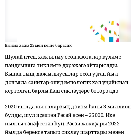
Быйыл хажға 25 мең кеше барасаҡ
Шулай итеп, хаж ҡылыу өсөн квоталар күләме
пандемияға тиклемге дәрәжәгә ҡайтарылды.
Бынан тыш, хаж ҡылыусылар өсөн уҙған йыл
донъяла санитар-эпидемиологик хәл уңайынан
кертелгән барлыҡ йәш сикләүҙәре бөтөрөлдө.
2020 йылда квоталарҙың дөйөм һаны 3 миллион
булды, шул иҫәптән Рәсәй өсөн – 25000. Ике
йыллыҡ тәнәфестән һуң, Рәсәй хажиҙары 2022
йылда беренсе тапҡыр сикләү шарттары менән