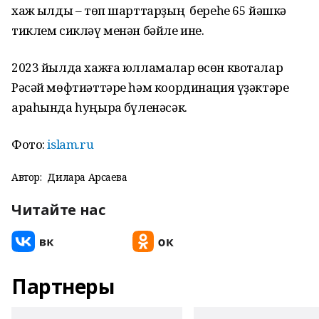
хаж ҡылды – төп шарттарҙың береһе 65 йәшкә
тиклем сикләү менән бәйле ине.
2023 йылда хажға юлламалар өсөн квоталар
Рәсәй мөфтиәттәре һәм координация үҙәктәре
араһында һуңыраҡ бүленәсәк.
Фото:
islam.ru
Автор:
Дилара Арсаева
Читайте нас
Партнеры