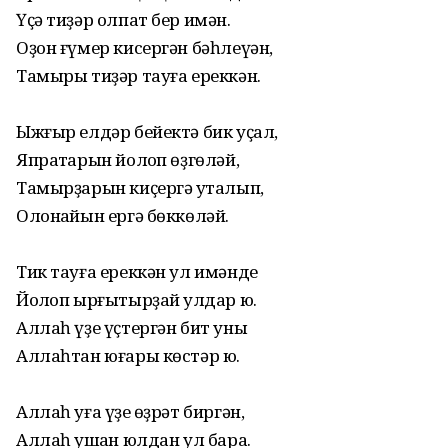
Үҫә тиҙәр олпат бер имән.
Оҙон ғүмер кисергән бәһлеүән,
Тамыры тиҙәр тауға ереккән.
Ыжғыр елдәр бейектә бик уҫал,
Япраҡтарын йолҡоп өҙгөләй,
Тамырҙарын киҫергә уҡталып,
Олонҡайын ергә бөккөләй.
Тик тауға ереккән ул имәнде
Йолҡоп ырғытырҙай ҡулдар юҡ.
Аллаһ үҙе үҫтергән бит уны
Аллаһтан юғары көстәр юҡ.
Аллаһ уға үҙе ҡөҙрәт биргән,
Аллаһ ҡушҡан юлдан ул бара.