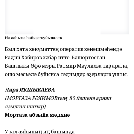
Ил ағаһына һәйкәл ҡуйыласаҡ
Был хаҡта хөкүмәттең оператив кәңәшмәһендә
Радий Хәбиров хәбәр итте. Башҡортостан
Башлығы Өфө мэры Ратмир Мәүлиевҡа тиҙ арала,
ошо мәсьәлә буйынса тәҡдимдәр әҙерләргә ҡушты.
Лира ЯҠШЫБАЕВА
(МОРТАЗА РӘХИМОВтың 80 йәшенә арнап
яҙылған шиғыр)
Мортаза абзыйға мәдхиә
Урал ҡаяһының иң башында