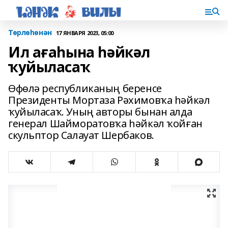
Төрлөһөнән
17 ЯНВАРЯ 2023, 05:00
Ил ағаһына һәйкәл
ҡуйыласаҡ
Өфөлә республиканың беренсе
Президенты Мортаза Рәхимовҡа һәйкәл
ҡуйыласаҡ. Уның авторы бынан алда
генерал Шайморатовҡа һәйкәл ҡойған
скульптор Салауат Шербаков.