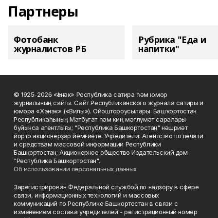
Партнеры
Фотобанк
Рубрика "Еда и
журналистов РБ
напитки"
© 1925-2026 «Һәнәк» Республика сатира һәм юмор
журналының сайты. Сайт Республиканского журнала сатиры и
юмора «Хэнэк» («Вилы»). Ойоштороусылары: Башҡортостан
Республикаһының Матбуғат һәм киң мәғлүмәт саралары
буйынса агентлығы; "Республика Башкортостан" нәшриәт
йорто акционерҙар йәмғиәте. Учредители: Агентство по печати
и средствам массовой информации Республики
Башкортостан; Акционерное общество Издательский дом
"Республика Башкортостан".
Об использовании персональных данных
Зарегистрирован Федеральной службой по надзору в сфере
связи, информационных технологий и массовых
коммуникаций по Республике Башкортостан в связи с
изменением состава учредителей - регистрационный номер