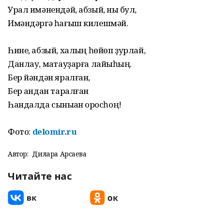
Урал имәнендәй, абзый, ныҡ бул,
Имәндәргә һағыш килешмәй.
Һине, абзый, халҡың һөйөп ҙурлай,
Данлау, маҡтауҙарға лайыҡһың.
Бер йәндән яралған,
Бер ҡандан таралған
Һандалда сыныҡҡан ҡоросһоң!
Фото:
delomir.ru
Автор:
Дилара Арсаева
Читайте нас