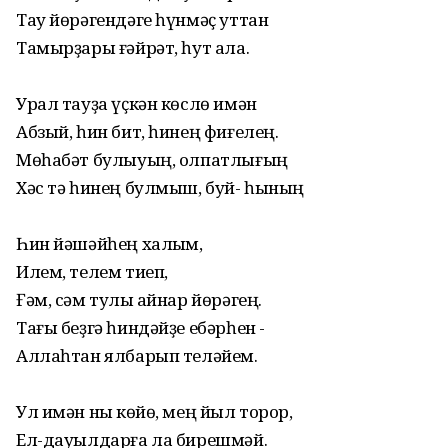
Тау йөрәгендәге һүнмәҫ уттан
Тамырҙары ғәйрәт, һут ала.
Урал тауҙа үҫкән көслө имән
Абзый, һин бит, һинең фиғелең.
Мөһабәт булыуың, олпатлығың
Хәс тә һинең булмыш, буй- һының
Һин йәшәйһең халҡым,
Илем, телем тиеп,
Ғәм, сәм тулы ҡайнар йөрәгең.
Тағы беҙгә һиндәйҙе ебәрһен -
Аллаһтан ялбарып теләйем.
Ул имән ныҡ көйө, мең йыл торор,
Ел-дауылдарға ла бирешмәй.