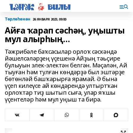
Төрлөһөнән
26 ЯНВАРЯ 2023, 09:00
Айға ҡарап сәсһәң, уңышты
мул алырһың...
Тәжрибәле баҡсасылар орлоҡ сәскәндә
йәшелсәләрҙең үҫешенә Айҙың тәьҫире
булыуын элек-электән белгән. Мәҫәлән, Ай
тыуған һәм тулған көндәрҙә был эштәрҙе
бөтөнләй башҡарырға ярамай. Ә бына
үҫеп килеүсе ай көндәрендә ултыртҡан
орлоҡтар тиҙ шытып сыға, улар яҡшы
үҫентеләр һәм мул уңыш та бирә.