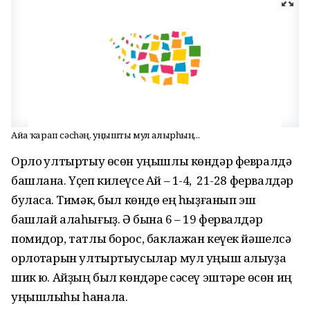
Айға ҡарап сәсһәң, уңышты мул алырһың...
Орлоҡ ултыртыу өсөн уңышлы көндәр февралдә
башлана. Үҫеп килеүсе Ай – 1-4, 21-28 фервалдәр
буласаҡ. Тимәк, был көндө ең һыҙғанып эш
башлай алаһығыҙ. Ә бына 6 – 19 фервалдәр
помидор, татлы борос, баклажан кеүек йәшелсә
орлоҡтарын ултыртыусылар мул уңыш алыуҙа
шик юҡ. Айҙың был көндәре сәсеү эштәре өсөн иң
уңышлыһы һанала.