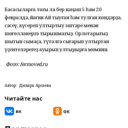
Баҡсасыларға тағы ла бер кәңәш 5 һәм 20
февралдә, йәғни Ай тыуған һәм тулған көндәрҙә,
сәсеү, күсереп ултыртыу эштәре менән
шөғөлләнергә тырышмағыҙ. Орлоҡтарығыҙ
шытып сыҡмаҫҡа, түтәлгә сығарып ултыртҡан
үҫентеләрегеҙ ауырып ултырырға мөмкин.
Фото: fermoved.ru
Автор:
Дилара Арсаева
Читайте нас