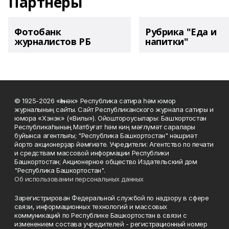
Партнеры
Фотобанк
Рубрика "Еда и
журналистов РБ
напитки"
© 1925-2026 «Һәнәк» Республика сатира һәм юмор
журналының сайты. Сайт Республиканского журнала сатиры и
юмора «Хэнэк» («Вилы»). Ойоштороусылары: Башҡортостан
Республикаһының Матбуғат һәм киң мәғлүмәт саралары
буйынса агентлығы; "Республика Башкортостан" нәшриәт
йорто акционерҙар йәмғиәте. Учредители: Агентство по печати
и средствам массовой информации Республики
Башкортостан; Акционерное общество Издательский дом
"Республика Башкортостан".
Об использовании персональных данных
Зарегистрирован Федеральной службой по надзору в сфере
связи, информационных технологий и массовых
коммуникаций по Республике Башкортостан в связи с
изменением состава учредителей - регистрационный номер