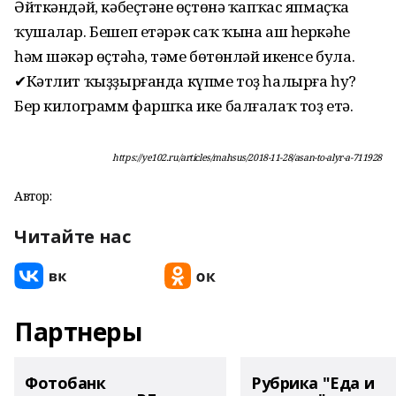
Әйткәндәй, кәбеҫтәнең өҫтөнә ҡапҡас япмаҫҡа
ҡушалар. Бешеп етәрәк саҡ ҡына аш һеркәһе
һәм шәкәр өҫтәһәң, тәме бөтөнләй икенсе була.
✔Кәтлит ҡыҙҙырғанда күпме тоҙ һалырға һуң?
Бер килограмм фаршҡа ике балғалаҡ тоҙ етә.
https://ye102.ru/articles/mahsus/2018-11-28/asan-to-alyr-a-711928
Автор:
Читайте нас
Партнеры
Фотобанк
Рубрика "Еда и