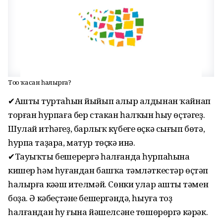
Тоҙҙо ҡасан һалырға?
✔Аштың туртаһын йыйып алыр алдынан ҡайнап
торған һурпаға бер стакан һалҡын һыу өҫтәгеҙ.
Шулай итһәгеҙ, барлыҡ күбеге өҫкә сығып бөтә,
һурпа таҙара, матур төҫкә инә.
✔Тауыҡты бешерергә һалғанда һурпаһына
кишер һәм һуғандан башҡа тәмләткестәр өҫтәп
һалырға кәңәш ителмәй. Сөнки улар аштың тәмен
боҙа. Ә кәбеҫтәне бешергәндә, һыуға тоҙ
һалғандан һуң ғына йәшелсәне төшөрөргә кәрәк.