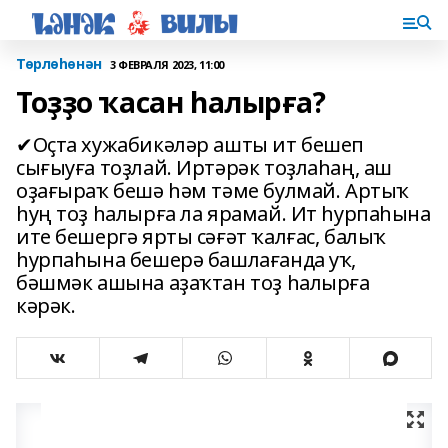
Төрлөһөнән
3 ФЕВРАЛЯ 2023, 11:00
Тоҙҙо ҡасан һалырға?
✔Оҫта хужабикәләр ашты ит бешеп
сығыуға тоҙлай. Иртәрәк тоҙлаһаң, аш
оҙағыраҡ бешә һәм тәме булмай. Артыҡ
һуң тоҙ һалырға ла ярамай. Ит һурпаһына
ите бешергә ярты сәғәт ҡалғас, балыҡ
һурпаһына бешерә башлағанда уҡ,
бәшмәк ашына аҙаҡтан тоҙ һалырға
кәрәк.