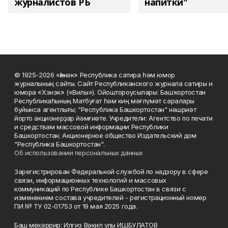
журналистов РБ
напитки"
© 1925-2026 «Һәнәк» Республика сатира һәм юмор
журналының сайты. Сайт Республиканского журнала сатиры и
юмора «Хэнэк» («Вилы»). Ойоштороусылары: Башҡортостан
Республикаһының Матбуғат һәм киң мәғлүмәт саралары
буйынса агентлығы; "Республика Башкортостан" нәшриәт
йорто акционерҙар йәмғиәте. Учредители: Агентство по печати
и средствам массовой информации Республики
Башкортостан; Акционерное общество Издательский дом
"Республика Башкортостан".
Об использовании персональных данных
Зарегистрирован Федеральной службой по надзору в сфере
связи, информационных технологий и массовых
коммуникаций по Республике Башкортостан в связи с
изменением состава учредителей - регистрационный номер
ПИ № ТУ 02-01753 от 19 мая 2025 года.
Баш мөхәррир: Илгиз Вәкил улы ИШБУЛАТОВ