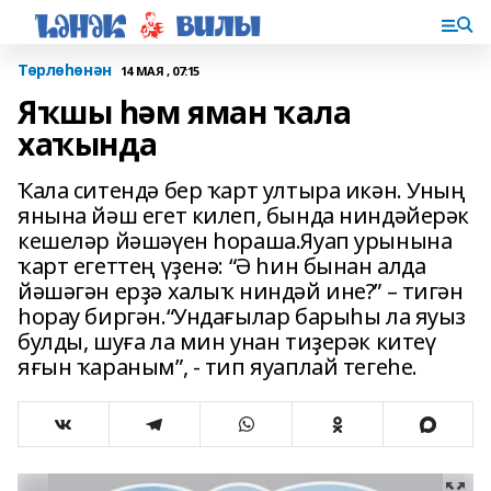
Төрлөһөнән
14 МАЯ , 07:15
Яҡшы һәм яман ҡала
хаҡында
Ҡала ситендә бер ҡарт ултыра икән. Уның
янына йәш егет килеп, бында ниндәйерәк
кешеләр йәшәүен һораша.Яуап урынына
ҡарт егеттең үҙенә: “Ә һин бынан алда
йәшәгән ерҙә халыҡ ниндәй ине?” – тигән
һорау биргән.“Ундағылар барыһы ла яуыз
булды, шуға ла мин унан тиҙерәк китеү
яғын ҡараным”, - тип яуаплай тегеһе.