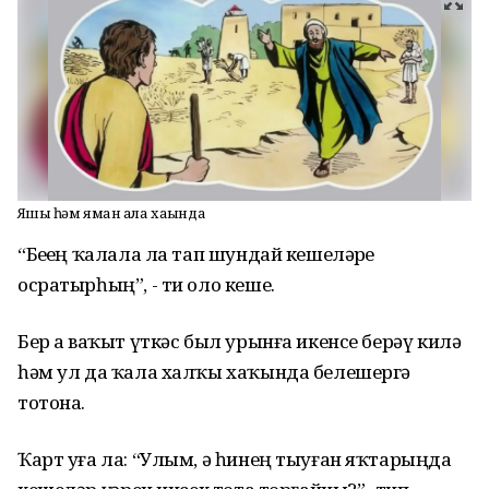
Яҡшы һәм яман ҡала хаҡында
“Беҙҙең ҡалала ла тап шундай кешеләрҙе
осратырһың”, - ти оло кеше.
Бер аҙ ваҡыт үткәс был урынға икенсе берәү килә
һәм ул да ҡала халҡы хаҡында белешергә
тотона.
Ҡарт уға ла: “Улым, ә һинең тыуған яҡтарыңда