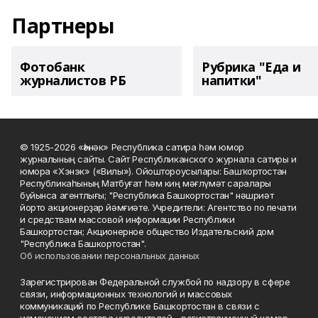
Партнеры
Фотобанк
Рубрика "Еда и
журналистов РБ
напитки"
© 1925-2026 «Һәнәк» Республика сатира һәм юмор
журналының сайты. Сайт Республиканского журнала сатиры и
юмора «Хэнэк» («Вилы»). Ойоштороусылары: Башҡортостан
Республикаһының Матбуғат һәм киң мәғлүмәт саралары
буйынса агентлығы; "Республика Башкортостан" нәшриәт
йорто акционерҙар йәмғиәте. Учредители: Агентство по печати
и средствам массовой информации Республики
Башкортостан; Акционерное общество Издательский дом
"Республика Башкортостан".
Об использовании персональных данных
Зарегистрирован Федеральной службой по надзору в сфере
связи, информационных технологий и массовых
коммуникаций по Республике Башкортостан в связи с