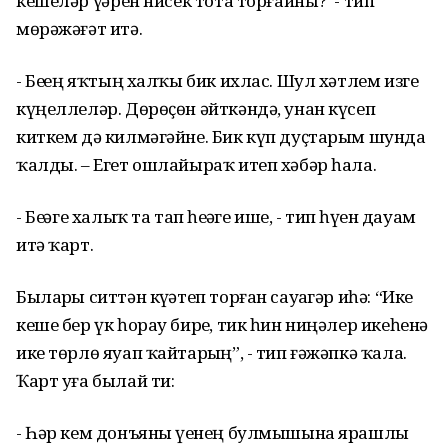
кешеләр үҙҙәрен нисек тота торғайны?”- тип
мөрәжәғәт итә.
- Беҙҙең яҡтың халҡы бик ихлас. Шул хәтлем изге
күңеллеләр. Дөрөҫөн әйткәндә, унан күсеп
киткем дә килмәгәйне. Бик күп дуҫтарым шунда
ҡалды. – Егет ошлайыраҡ итеп хәбәр һала.
- Беҙҙәге халыҡ та тап һеҙҙәге ише, - тип һүҙен дауам
итә ҡарт.
Быларҙы ситтән күҙәтеп торған сауҙагәр иһә: “Ике
кеше бер үк һорау бирҙе, тик һин ниңәлер икеһенә
ике төрлө яуап ҡайтарҙың”, - тип ғәжәпкә ҡала.
Ҡарт уға былай ти:
- Һәр кем донъяны үҙенең булмышына ярашлы