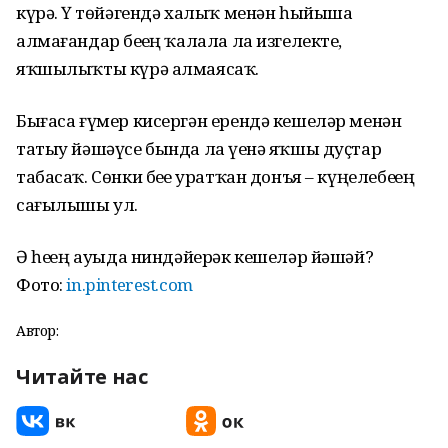
күрә. Үҙ төйәгендә халыҡ менән һыйыша
алмағандар беҙҙең ҡалала ла изгелекте,
яҡшылыҡты күрә алмаясаҡ.
Бығаса ғүмер кисергән ерендә кешеләр менән
татыу йәшәүсе бында ла үҙенә яҡшы дуҫтар
табасаҡ. Сөнки беҙҙе уратҡан донъя – күңелебеҙҙең
сағылышы ул.
Ә һеҙҙең ауыда ниндәйерәк кешеләр йәшәй?
Фото:
in.pinterest.com
Автор:
Читайте нас