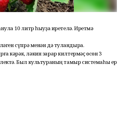
анула 10 литр һыуҙа иретелә. Иретмә
ләген сүпрә менән дә туҡландыра.
а кәрәк, ләкин зарар килтермәҫ өсөн 3
нлектә. Был культураның тамыр системаһы ер