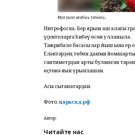
Мул уңыш алабыҙ, тиһәгеҙ...
Нитрофоска. Бер ярым аш ҡалағы гр
үҫентеләргә һибеү өсөн ҡулланыла.
Тәжрибәле баҡсасылар йыш ҡына ер е
Еләктәрҙең төбөн даими йомшартырғ
сантиметрҙан артыҡ булмаған тәрә
өҫтөнә яҡын урынлашҡан.
Асыҡ сығанаҡтарҙан.
Фото:
царьсад.рф
Автор:
Читайте нас