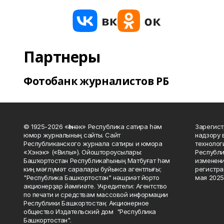
Партнеры
Фотобанк журналистов РБ
© 1925-2026 «Һәнәк» Республика сатира һәм
Зарегист
юмор журналының сайты. Сайт
надзору 
Республиканского журнала сатиры и юмора
технолог
«Хэнэк» («Вилы»). Ойоштороусылары:
Республи
Башҡортостан Республикаһының Матбуғат һәм
изменени
киң мәғлүмәт саралары буйынса агентлығы;
регистра
"Республика Башкортостан" нәшриәт йорто
мая 2025
акционерҙар йәмғиәте. Учредители: Агентство
по печати и средствам массовой информации
Республики Башкортостан; Акционерное
общество Издательский дом "Республика
Башкортостан".