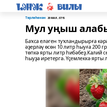
Төрлөһөнән
20 МАЯ , 07:15
Мул уңыш алабыҙ
Баҡса еләген туҡландырырға кәр
әҙерләү өсөн 10 литр һыуға 200 г
төпкә ярты литр һибәбеҙ.Калий с
һыуҙа иретергә. Үҫемлеккә ярты