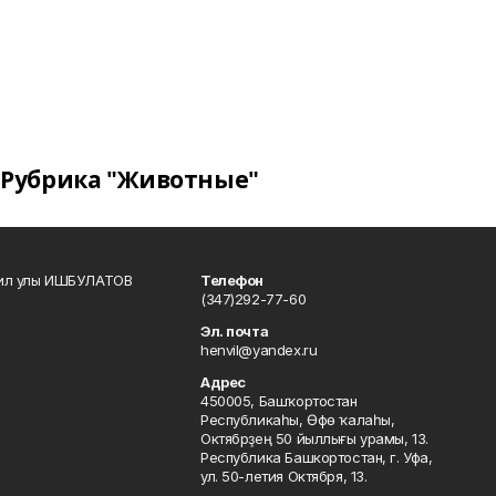
Рубрика "Животные"
кил улы ИШБУЛАТОВ
Телефон
(347)292-77-60
Эл. почта
henvil@yandex.ru
Адрес
450005, Башҡортостан
Республикаһы, Өфө ҡалаһы,
Октябрҙең 50 йыллығы урамы, 13.
Республика Башкортостан, г. Уфа,
ул. 50-летия Октября, 13.