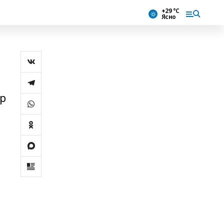
+29 °С
Ясно
ер