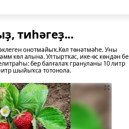
, тиһәгеҙ...
әклеген онотмайыҡ.Көл төнәтмәһе. Уны
рамм көл алына. Ултыртҡас, ике-өс көндән б
елитраһы: бер балғалаҡ грануланы 10 литр
 литр шыйыҡса тотонола.