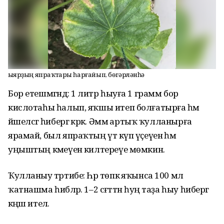
Ҡыярҙың япраҡтары һарғайып, бөгәрләнһә
Бор етешмәгәндә:
1 литр һыуға 1 грамм бор
кислотаһы һалып, яҡшы итеп болғатырға һәм
йәшелсәгә һибергә кәрәк. Әммә артыҡ ҡулланырға
ярамай, был япраҡтың үтә күп үҫеүенә һәм
уңыштың кәмеүенә килтереүе мөмкин.
Ҡулланыу тәртибе:
Һәр төпкә яҡынса 100 мл
ҡатнашма һибәләр. 1–2 сәғәттән һуң таҙа һыу һибергә
кәңәш ителә.