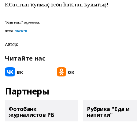
Юғалтып ҡуймаҫ өсөн һаҡлап ҡуйығыҙ!
"Кәңәш-төңәш" төркөмөнән.
Фото:
7dach.ru
Автор:
Читайте нас
Партнеры
Фотобанк
Рубрика "Еда и
журналистов РБ
напитки"