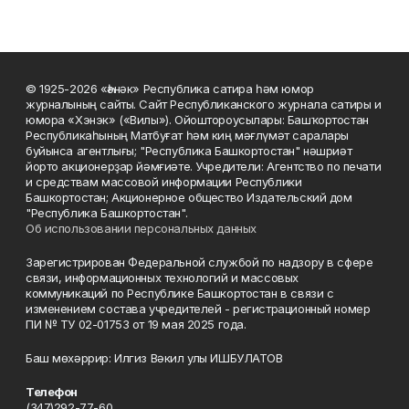
© 1925-2026 «Һәнәк» Республика сатира һәм юмор
журналының сайты. Сайт Республиканского журнала сатиры и
юмора «Хэнэк» («Вилы»). Ойоштороусылары: Башҡортостан
Республикаһының Матбуғат һәм киң мәғлүмәт саралары
буйынса агентлығы; "Республика Башкортостан" нәшриәт
йорто акционерҙар йәмғиәте. Учредители: Агентство по печати
и средствам массовой информации Республики
Башкортостан; Акционерное общество Издательский дом
"Республика Башкортостан".
Об использовании персональных данных
Зарегистрирован Федеральной службой по надзору в сфере
связи, информационных технологий и массовых
коммуникаций по Республике Башкортостан в связи с
изменением состава учредителей - регистрационный номер
ПИ № ТУ 02-01753 от 19 мая 2025 года.
Баш мөхәррир: Илгиз Вәкил улы ИШБУЛАТОВ
Телефон
(347)292-77-60