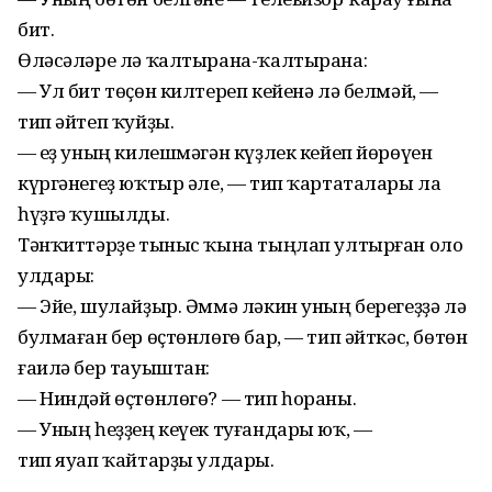
бит.
Өләсәләре лә ҡалтырана-ҡалтырана:
— Ул бит төҫөн килтереп кейенә лә белмәй, —
тип әйтеп ҡуйҙы.
— Һеҙ уның килешмәгән күҙлек кейеп йөрөүен
күргәнегеҙ юҡтыр әле, — тип ҡартаталары ла
һүҙгә ҡушылды.
Тәнҡиттәрҙе тыныс ҡына тыңлап ултырған оло
улдары:
— Эйе, шулайҙыр. Әммә ләкин уның берегеҙҙә лә
булмаған бер өҫтөнлөгө бар, — тип әйткәс, бөтөн
ғаилә бер тауыштан:
— Ниндәй өҫтөнлөгө? — тип һораны.
— Уның һеҙҙең кеүек туғандары юҡ, —
тип яуап ҡайтарҙы улдары.