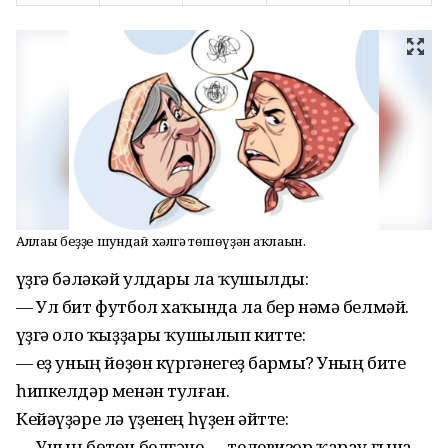
Аллаһы беҙҙе шундай хәлгә төшөүҙән һаҡлаһын.
Һүҙгә бәләкәй улдары ла ҡушылды:
— Ул бит футбол хаҡында ла бер нәмә белмәй.
Һүҙгә оло ҡыҙҙары ҡушылып китте:
— Һеҙ уның йөҙөн күргәнегеҙ бармы? Уның бите
һипкелдәр менән тулған.
Кейәүҙәре лә үҙенең һүҙен әйтте:
— Уның бөтөн белгәне — телевизор ҡарау ғына