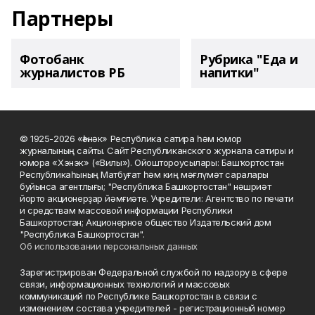
Партнеры
Фотобанк
Рубрика "Еда и
журналистов РБ
напитки"
© 1925-2026 «Һәнәк» Республика сатира һәм юмор
журналының сайты. Сайт Республиканского журнала сатиры и
юмора «Хэнэк» («Вилы»). Ойоштороусылары: Башҡортостан
Республикаһының Матбуғат һәм киң мәғлүмәт саралары
буйынса агентлығы; "Республика Башкортостан" нәшриәт
йорто акционерҙар йәмғиәте. Учредители: Агентство по печати
и средствам массовой информации Республики
Башкортостан; Акционерное общество Издательский дом
"Республика Башкортостан".
Об использовании персональных данных
Зарегистрирован Федеральной службой по надзору в сфере
связи, информационных технологий и массовых
коммуникаций по Республике Башкортостан в связи с
изменением состава учредителей - регистрационный номер