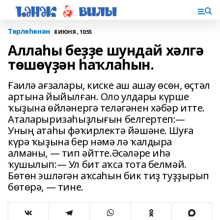
Төрлөһөнән
8 ИЮНЯ , 10:55
Аллаһы беҙҙе шундай хәлгә
төшөүҙән һаҡлаһын.
Ғаилә ағзалары, киске аш ашау өсөн, өҫтәл
артына йыйылған. Оло улдары күрше
ҡыҙына өйләнергә теләгәнен хәбәр итте.
Аталарыризаһыҙлығын белгертеп:—
Уның атаһы фәҡирлектә йәшәне. Шуға
күрә ҡыҙына бер нәмә лә ҡалдыра
алманы, — тип әйтте.Әсәләре иһә
ҡушылып:— Ул бит аҡса тота белмәй.
Бөтөн эшләгән аҡсаһын бик тиҙ туҙҙырып
бөтөрә, — тине.