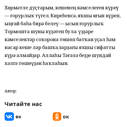
Хөрмәтле дуҫтарым, кешенең кәмселеген күреү
— ғорурлыҡ түгел. Киреһенсә, яҡшы яғын күреп,
ыңғай баһа бирә белеү — ысын ғорурлыҡ.
Тормошта шуны күҙәтеп була: үҙҙәре
кәмселектәр соҡорона төшөп батҡан уҫал һәм
насар кеше ләр башҡаларҙағы яҡшы сифатты
күрә алмайҙар. Аллаһы Тәғәлә беҙҙе шундай
хәлгә төшөүҙән һаҡлаһын.
Автор:
Читайте нас