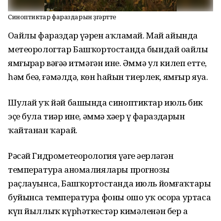
Синоптиктар фараздарын үҙгәртте
Оҙайлы фараздар үҙҙәрен аҡламай. Май айында
метеорологтар Башҡортостанда бындай оҙайлы
ямғырҙар вәғәҙә итмәгән ине. Әммә ул килеп етте,
һәм беҙҙә, ғәмәлдә, көн һайын тиерлек, ямғыр яуа.
Шулай уҡ йәй башында синоптиктар июль бик
эҫе була тиҙәр ине, әммә хәҙер үҙ фараздарын
ҡайтанан ҡарай.
Рәсәй Гидрометеорология үҙәге әҙерләгән
температура аномалиялары прогнозы
раҫлауынса, Башҡортостанда июль йомғаҡтары
буйынса температура фоны ошо уҡ осорҙа уртаса
күп йыллыҡ күрһәткестәр кимәленән бер аҙ