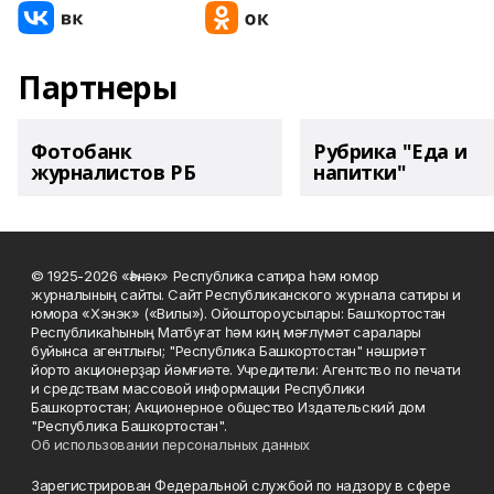
Партнеры
Фотобанк
Рубрика "Еда и
журналистов РБ
напитки"
© 1925-2026 «Һәнәк» Республика сатира һәм юмор
журналының сайты. Сайт Республиканского журнала сатиры и
юмора «Хэнэк» («Вилы»). Ойоштороусылары: Башҡортостан
Республикаһының Матбуғат һәм киң мәғлүмәт саралары
буйынса агентлығы; "Республика Башкортостан" нәшриәт
йорто акционерҙар йәмғиәте. Учредители: Агентство по печати
и средствам массовой информации Республики
Башкортостан; Акционерное общество Издательский дом
"Республика Башкортостан".
Об использовании персональных данных
Зарегистрирован Федеральной службой по надзору в сфере