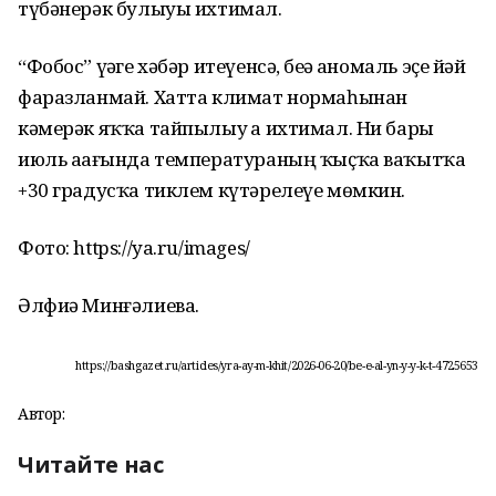
түбәнерәк булыуы ихтимал.
“Фобос” үҙәге хәбәр итеүенсә, беҙҙә аномаль эҫе йәй
фаразланмай. Хатта климат нормаһынан
кәмерәк яҡҡа тайпылыу ҙа ихтимал. Ни бары
июль аҙағында температураның ҡыҫҡа ваҡытҡа
+30 градусҡа тиклем күтәрелеүе мөмкин.
Фото: https://ya.ru/images/
Әлфиә Минғәлиева.
https://bashgazet.ru/articles/yra-ay-m-khit/2026-06-20/be-e-al-yn-y-y-k-t-4725653
Автор:
Читайте нас