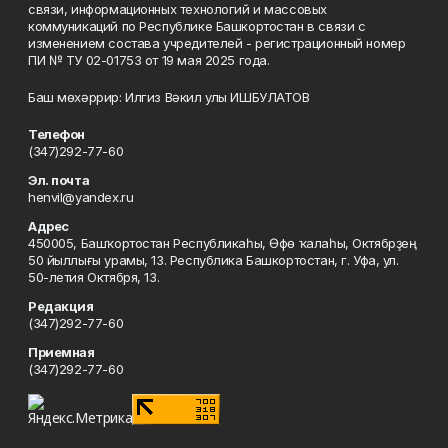
связи, информационных технологий и массовых
коммуникаций по Республике Башкортостан в связи с
изменением состава учредителей - регистрационный номер
ПИ № ТУ 02-01753 от 19 мая 2025 года.
Баш мөхәррир: Илгиз Вәкил улы ИШБУЛАТОВ
Телефон
(347)292-77-60
Эл. почта
henvil@yandex.ru
Адрес
450005, Башҡортостан Республикаһы, Өфө ҡалаһы, Октябрҙең
50 йыллығы урамы, 13. Республика Башкортостан, г. Уфа, ул.
50-летия Октября, 13.
Редакция
(347)292-77-60
Приемная
(347)292-77-60