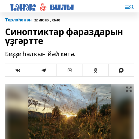
Төрлөһөнән
22 ИЮНЯ , 06:40
Синоптиктар фараздарын
үҙгәртте
Беҙҙе һалҡын йәй көтә.