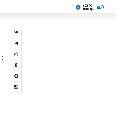
+22 °С
Дождь
ар