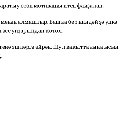
таратыу өсөн мотивация итеп файҙалан.
 менән алмаштыр. Башҡа бер ниндәй ҙә үпкә
 әсе уйҙарыңдан ҡотол.
е генә эшләргә өйрән. Шул ваҡытта ғына ысын
.