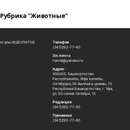
Рубрика "Животные"
кил улы ИШБУЛАТОВ
Телефон
(347)292-77-60
Эл. почта
henvil@yandex.ru
Адрес
450005, Башҡортостан
Республикаһы, Өфө ҡалаһы,
Октябрҙең 50 йыллығы урамы, 13.
Республика Башкортостан, г. Уфа,
ул. 50-летия Октября, 13.
Редакция
(347)292-77-60
Приемная
(347)292-77-60