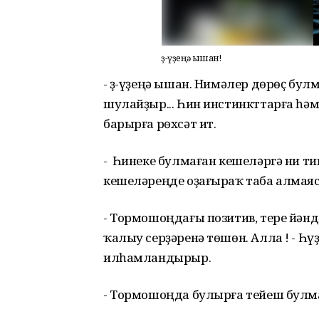
Үҙ-үҙеңә ышан!
- Үҙ-үҙеңә ышан. Нимәлер дөрөҫ бул
шулайҙыр... Һин инстинкттарға һә
барырға рөхсәт ит.
- Һинеке булмаған кешеләргә ни ти
кешеләреңде оҙағыраҡ таба алмая
- Тормошоңдағы позитив, тере йән
ҡалыу серҙәренә төшөн. Алла ! - Һ
илһамландырыр.
- Тормошоңда булырға тейеш булма