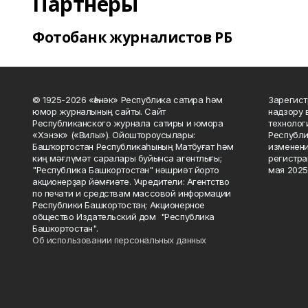
Партнеры
Фотобанк журналистов РБ
© 1925-2026 «Һәнәк» Республика сатира һәм
Зарегист
юмор журналының сайты. Сайт
надзору 
Республиканского журнала сатиры и юмора
технолог
«Хэнэк» («Вилы»). Ойоштороусылары:
Республи
Башҡортостан Республикаһының Матбуғат һәм
изменени
киң мәғлүмәт саралары буйынса агентлығы;
регистра
"Республика Башкортостан" нәшриәт йорто
мая 2025
акционерҙар йәмғиәте. Учредители: Агентство
по печати и средствам массовой информации
Республики Башкортостан; Акционерное
общество Издательский дом "Республика
Башкортостан".
Об использовании персональных данных