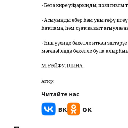
- Бөтә кире уйҙарыңды, позитивты 
- Асыуыңды ебәр һәм уны ғәфү итеү
һаҡлама, һәм оҙаҡ ваҡыт ағыулаған
- Һин үҙеңде бәхетле иткән эштәрҙ
мәғәнәһендә бәхетле була алырһың
М. ҒӘЙФУЛЛИНА.
Автор:
Читайте нас