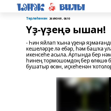
Төрлөһөнән
26 ИЮНЯ , 06:10
Үҙ-үҙеңә ышан!
- Һин яйлап ҡына үҙеңә яҙмағанд
кешеләрҙе лә ебәр, һәм башҡа ул
икенсеһе асыла. Артында бер нә
һинең тормошомдоң бер өлөшө б
бушатыр өсөн, иҫкеһенән ҡотолор