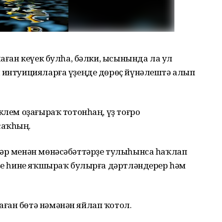
маған кеүек булһа, бәлки, ысынында ла ул
м интуицияларға үҙеңде дөрөҫ йүнәлештә алып
клем оҙағыраҡ тотонһаң, үҙ тоғро
саҡһың.
дәр менән мөнәсәбәттәрҙе тулыһынса һаҡлап
үҙе һине яҡшыраҡ булырға дәртләндерер һәм
ған бөтә нәмәнән яйлап ҡотол.