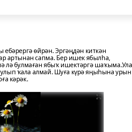
ы ебәрергә өйрән. Эргәңдән киткән
ар артынан сапма. Бер ишек ябылһа,
мә лә булмаған ябыҡ ишектәргә шаҡыма.Ул
улып ҡала алмай. Шуға күрә яңыһына урын
ға кәрәк.