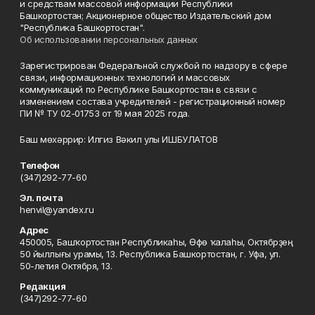
и средствам массовой информации Республики
Башкортостан; Акционерное общество Издательский дом
"Республика Башкортостан".
Об использовании персональных данных
Зарегистрирован Федеральной службой по надзору в сфере
связи, информационных технологий и массовых
коммуникаций по Республике Башкортостан в связи с
изменением состава учредителей - регистрационный номер
ПИ № ТУ 02-01753 от 19 мая 2025 года.
Баш мөхәррир: Илгиз Вәкил улы ИШБУЛАТОВ
Телефон
(347)292-77-60
Эл. почта
henvil@yandex.ru
Адрес
450005, Башҡортостан Республикаһы, Өфө ҡалаһы, Октябрҙең
50 йыллығы урамы, 13. Республика Башкортостан, г. Уфа, ул.
50-летия Октября, 13.
Редакция
(347)292-77-60