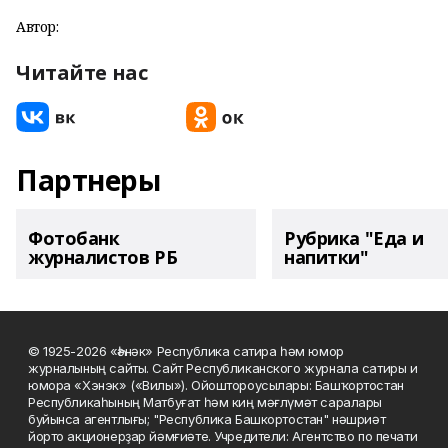
Автор:
Читайте нас
Партнеры
Фотобанк
Рубрика "Еда и
журналистов РБ
напитки"
© 1925-2026 «Һәнәк» Республика сатира һәм юмор
журналының сайты. Сайт Республиканского журнала сатиры и
юмора «Хэнэк» («Вилы»). Ойоштороусылары: Башҡортостан
Республикаһының Матбуғат һәм киң мәғлүмәт саралары
буйынса агентлығы; "Республика Башкортостан" нәшриәт
йорто акционерҙар йәмғиәте. Учредители: Агентство по печати