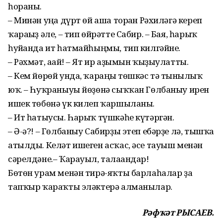
һораны.
– Минән уңға дүрт өй аша торған Рәхиләгә кереп
ҡара­ғыҙ әле, – тип өйрәтте Сабир. – Бая, һарыҡ
һуйғанда ит һатмайһыңмы, тип килгәйне.
– Рәхмәт, ағай! – Ят ир аҙымын ҡыҙыулатты.
– Кем йөрөй унда, ҡараңғы төшкәс тә тынғылыҡ
юҡ. – Һуҡраныуы йөҙөнә сыҡҡан Гөлбаныу ирен
ишек төбөнә үк килеп ҡаршыланы.
– Ит һатыусы. Һарыҡ түш­кәһе күтәргән.
– Ә-ә?! – Гөлбаныу Сабирҙы этеп ебәрҙе лә, тышҡа
атылды. Келәт ишеген асҡас, әсе тауыш менән
сәрелдәне.– Ҡарауыл, талағандар!
Бөтөн урам менән тирә-яҡты барлаһалар ҙа
тапҡыр ҡараҡ­ты эләктерә алманылар.
Рәфҡәт РЫСАЕВ.