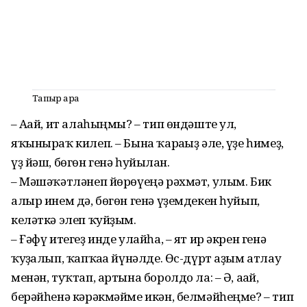
Тапҡыр ҡараҡ
– Ағай, ит алаһыңмы? – тип өндәште ул,
яҡыныраҡ килеп. – Бына ҡарағыҙ әле, үҙе һимеҙ,
үҙ йәш, бөгөн генә һуйылған.
– Мәшәҡәтләнеп йөрөүеңә рәх­мәт, улым. Бик
алыр инем дә, бөгөн генә үҙемдекен һуйып,
келәткә элеп ҡуйҙым.
– Ғәфү итегеҙ инде улайһа, – ят ир әкрен генә
ҡуҙғалып, ҡапҡаға йүнәлде. Өс-дүрт аҙым атлау
менән, туҡтап, артына боролдо ла: – Ә, ағай,
берәйһенә кәрәкмәйме икән, белмәйһеңме? – тип