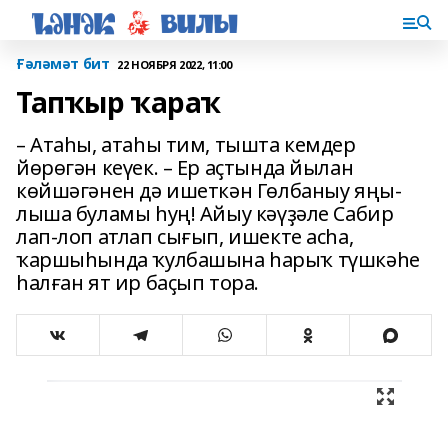
Ғәләмәт бит
22 НОЯБРЯ 2022, 11:00
Тапҡыр ҡараҡ
– Атаһы, атаһы тим, тышта кемдер
йөрөгән кеүек. – Ер аҫтында йылан
көйшәгәнен дә ишеткән Гөлбаныу яңы­
лыша буламы һуң! Айыу кәүҙәле Сабир
лап-лоп атлап сығып, ишекте асһа,
ҡаршыһында ҡулбашына һарыҡ түшкәһе
һалған ят ир баҫып тора.