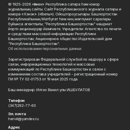
© 1925-2026 «Һәнәк» Республика сатира һәм юмор
журналының сайты. Сайт Республиканского журнала сатиры и
юмора «Хэнэк» («Вилы»). Ойоштороусылары: Башҡортостан
Республикаһының Матбуғат һәм киң мәғлүмәт саралары
буйынса агентлығы; "Республика Башкортостан" нәшриәт
йорто акционерҙар йәмғиәте. Учредители: Агентство по печати
и средствам массовой информации Республики
Башкортостан; Акционерное общество Издательский дом
"Республика Башкортостан".
Об использовании персональных данных
Зарегистрирован Федеральной службой по надзору в сфере
связи, информационных технологий и массовых
коммуникаций по Республике Башкортостан в связи с
изменением состава учредителей - регистрационный номер
ПИ № ТУ 02-01753 от 19 мая 2025 года.
Баш мөхәррир: Илгиз Вәкил улы ИШБУЛАТОВ
Телефон
(347)292-77-60
Эл. почта
henvil@yandex.ru
Адрес