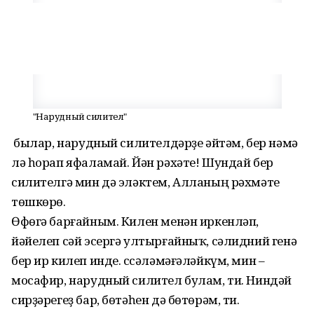
"Нарудный силител"
Ә былар, нарудный силителдәрҙе әйтәм, бер нәмә
лә һорап яфаламай. Йән рәхәте! Шундай бер
силителгә мин дә эләктем, Алланың рәхмәте
төшкөрө.
Өфөгә барғайным. Килен менән иркенләп,
йәйелеп сәй эсергә ул­тырғайныҡ, сәлидний генә
бер ир килеп инде. Әссәләмәғәләйкүм, мин –
мосафир, нарудный силител булам, ти. Ниндәй
сирҙәрегеҙ бар, бөтәһен дә бөтөрәм, ти.