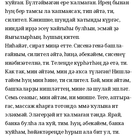
ҡуй­ған. Бүлтәймәгән ере ҡалмаған. Ирең бынан
һуң бер тамсы ла ҡапмаясаҡ, тип әйтә, ти,
силител. Кә­­нишне, шундай ҡатынды күргәс,
ниндәй ирҙә эсеү ҡайғыһы булһын, эсмәй ҙә
йығылырһың. Һушың китеп.
Ниһайәт, сират миңә етте. Сисенә генә башла­
ғайным, силител әйтә, һиңә, әбекәйем, сисенеү
ниәбизәтелнә, ти. Телеңде күрһәтһәң дә етә, ти.
Как так, мин әйтәм, мин дә аҡса түләгән! Ниш­лә­
тәйем һуң мин һине, ти силител. Бәй, мин әйтәм,
башҡаларҙы нишләттең, мине лә шулай эшләт.
Семь сеаныс, мин әйтәм, ни минше. Теге, апты­ра­
ғас, массаж яһарға тотондо. Әммә ҡулына ит
эләкмәй. Эләгерҙәй ит ҡалмаған тәндә. Ярай,
банка булһа ла ҡуй, тим. Һуң, әбекәйем, банка
ҡуйһам, һөйәктәреңде һурып ала бит ул, ти.