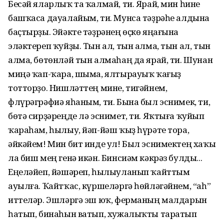
Бесәй яларлыҡ та ҡалмай, ти. Ярай, мин һине
башҡаса дауалайым, ти. Мунса тәҙрәһе алдына
баҫтырҙы. Эйәкте тәҙрәнең өҫкө яңағына
эләктереп ҡуйҙы. Тын ал, тын алма, тын ал, тын
алма, бөтөнләй тын алмаһаң да ярай, ти. Шунан
миңә ҡап-ҡара, шыма, ялтырауыҡ ҡағыҙ
тотторҙо. Нишләттең мине, тигәйнем,
флүрәгрәфиә яһаным, ти. Бына был эснимек, ти,
бөтә сирҙәреңде лә эснимет, ти. Яҡтыға ҡуйып
ҡараһам, һылыу, йәп-йәш ҡыҙ һүрәте тора,
әйкәйем! Мин бит инде ул! Был эснимектең хаҡы
ла биш мең генә икән. Бинсиәм кәкрәз булды...
Еңеләйеп, йәшәреп, һылыуланып ҡайттым
ауылға. Ҡайтҡас, күршеләргә һөйләгәйнем, “аһ”
иттеләр. Эшләргә эш юҡ, ферманың малдарын
һатып, бинаһын ватып, хужалыҡты таратып