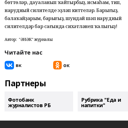
бөттөләр, дауаланып ҡайтырбыҙ, исмаһам, тип,
нарудный силителде эҙләп киттеләр. Барығыҙ,
балаҡайҙарым, барығыҙ, шундай шәп нарудный
силителдәр бар сағында сихәтләнеп ҡалығыҙ!
Автор:
"ҺӘНӘК" журналы
Читайте нас
Партнеры
Фотобанк
Рубрика "Еда и
журналистов РБ
напитки"