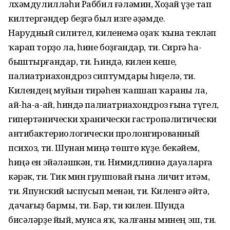
Әлхәмдулилләһи Раббил ғәләмин, Хоҙай үҙе тап
килтергәндер беҙгә был изге әҙәмде.
Нарудный силител, киленемә оҙаҡ ҡына текләп
ҡарап торҙо ла, һине боҙғандар, ти. Сиргә һа­
быштырғандар, ти. Һиндә, килен кеше,
палиатриа­хондроз сиптумдары һиҙелә, ти.
Килендең муйын тирәһен ҡапшап ҡараны ла,
ай-һа-а-ай, һиндә палиатриахондроз ғына түгел,
гипер­тәнически хранически гастропәлитически
антибактериологически пролонгированный
психоз, ти. Шунан миңә төштө күҙе. Әбекәйем,
һиңә ен эйәләшкән, ти. Нимидлиннә дауаларға
кәрәк, ти. Тик мин группо­вай ғына личит итәм,
ти. Япунский ыспусып менән, ти. Киленгә әйтә,
дачағыҙ бармы, ти. Бар, ти килен. Шунда
бисәләрҙе йый, мунса яҡ, ҡалғаны минең эш, ти.