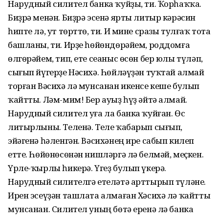
Нарудный силител банка ҡуйҙы, ти. Ҡорһаҡҡа.
Биҙрә менән. Биҙрә эсенә ярты литыр кәрәсин
һипте лә, ут төрттө, ти. И мине сразы тул­ғаҡ тота
башланы, ти. Ирҙе һөйөндөрәйем, род­домға
өлгөрәйем, тип, ете сеаныс өсөн бер юлы түләп,
сығып йүгерҙе Нәсихә. Һөйләүҙән туҡ­тай алмай
торған Вәсихә лә мунсанан икенсе кеше булып
ҡайтты. Ләм-мим! Бер ауыҙ һүҙ әйтә алмай.
Нарудный силител уға ла банка ҡуйған. Өс
литырлыны. Теленә. Теле ҡабарып сығып,
эйәгенә һәленгән. Вәсихәнең ире сабып килеп
етте. Һөйөнөсөнән нишләргә лә белмәй, меҫкен.
Үрле-ҡырлы һикерә. Үгеҙ булып үкерә.
Нарудный силителгә етеләтә арттырып түләне.
Ирен эсеүҙән ташлата алмаған Хәсихә лә ҡайтты
мунсанан. Силител уның бөтә еренә лә банка