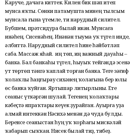
Каруче, дачаға киттек. Килен бик шәп итеп
мунса яҡты. Сөнки патамушта минең тылсым
мунсала ғына үтемле, ти нарудный силител.
Бубшем, прәтсидура былай икән. Мунсаға
инәһең. Сисе­нәһең. Инәнән тыума уҡ түгел инде,
әлбиттә. Нарудный силител һине һәйбәтләп
саба. Массаж яһай. Ә иң төп, иң важный дауаһы –
банка. Бал банкаһы түгел, һыуыҡ тейгәндә эсенә
ут төртөп тәнгә ҡаплай торған банка. Теге зәғиф
ҡолаҡлы һаңғырау Әсихәнең ҡолағына бер юлы
өс банка ҡуйған. Яртышар литырлыны. Ете
сеаныс үткәргән шулай. Тегенең ҡолаҡтары
кәбеҫтә япраҡтары кеүек ҙурайған. Ауырға уҙа
алмай интеккән Нәсихә менән дә чуда булды.
Беренсе сеаныстан һуң уҡ ҡорһағы мискәләй
ҡабарып сыҡҡан. Нисек былай тиҙ, тибеҙ.