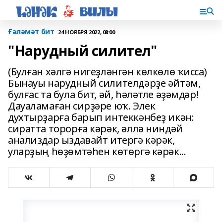
Ғәләмәт бит
24 НОЯБРЯ 2022, 08:00
"Нарудный силител"
(Булған хәлгә нигеҙләнгән көлкөлө ҡисса)
Бынауы нарудный силителдәрҙе әйтәм,
булғас та була бит, әй, һәләтле әҙәмдәр!
Дауаламаған сирҙәре юҡ. Элек
духтырҙарға барып интеккәнбеҙ икән:
сиратта торорға кәрәк, әллә ниндәй
анализдар ыздавайт итергә кәрәк,
уларҙың һөҙөмтәһен көтөргә кәрәк...