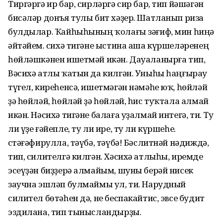
Тиргәргә ир бар, сирләргә сир бар, тип йәшәгән
бисәләр донъя тулы бит хәҙер. Шатланып риза
булдылар. Ҡайһыһының ҡолағы зәғиф, мин һиңә
әйтәйем. Әсихә тигәне ыстина аша күршеләренең
һөйләшкәнен ишетмәй икән. Дауаланырға тип,
Вәсихә атлы ҡатын да килгән. Уныһы һаңғырау
түгел, киреһенсә, ишетмәгән нәмәһе юҡ, һөйләй
ҙә һөйләй, һөйләй ҙә һөйләй, һис туҡтала алмай
икән. Нәсихә тигәне балаға уҙалмай интегә, ти. Ту
ли үҙе ғәйепле, ту ли ире, ту ли күршеһе.
Әстәғәфирулла, тәүбә, тәүбә! Бәслитнәй нәдиждә,
тип, силителгә килгән. Хәсихә атлыһы, иремде
эсеүҙән биҙҙерә алмайым, шуны берәй нисек
заучна эшләп булмаймы ул, ти. Нарудный
силител бөтәһен дә, не беспакайтис, эвсе будит
эздилана, тип тынысландырҙы.