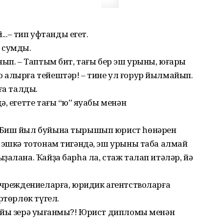
...– тип уфтанды егет.
ә сумды.
нып. – Таптым бит, тағы бер эш урыны, юғары
 алырға тейештәр! – тине ул ғорур йылмайып.
ға талды.
, егетте тағы “юҡ” яуабы менән
 Биш йыл буйына тырышып юрист һөнәрен
п эш­кә тотонам тигәндә, эш урыны таба алмай
ҙалана. Ҡайҙа барһа ла, стаж талап итәләр, йә
.
учреждениеларға, юридик агентстволарға
ртөрлөк түгел.
уйы зерә уҡығанмы?! Юрист дипломы менән