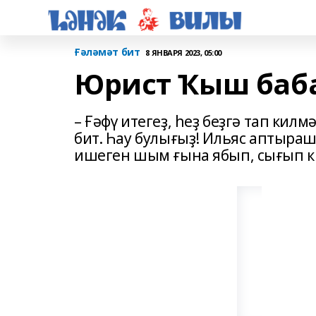
Ғәләмәт бит
8 ЯНВАРЯ 2023, 05:00
Юрист Ҡыш баб
– Ғәфү итегеҙ, һеҙ беҙгә тап кил­м
бит. Һау бу­лы­ғыҙ! Ильяс аптыра
ише­ген шым ғына ябып, сығып ки