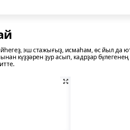
ай
әйһегеҙ, эш стажығыҙ, ис­ма­­һам, өс йыл да ю
шынан күҙҙәрен ҙур асып, кадрҙар бүлегенең
т­те.