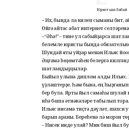
Юрист Ҡыш бабай
– Их, бында ла килеп сыҡманы бит, әй
Өйгә ҡайтҡас ҡабат интернет селтәрен
–“Әһә!”– тине ул сабыйҙарса шатла
белемле юристы бында обязательно
Шундай яҡты уйҙар менән Ильяс йоҡо
Әңгәмә һөҙөмтәһен белергә килгәндә
шатландырҙылар.
Быйыл ҡулына диплом алды Ильяс.
үҙләш­тер­ҙе. Һәм бына, ең һыҙғаны
бер була. Ярты йыл самаһы шулай ы
иһә башҡа әтнәкәләре табылып тора
Ильяс нисәмә тиҫтә дәүләт, шәхси 
барып ҡараны. Бе­реһенә лә морон тө
– Нисек инде улай? Мин биш йыл б