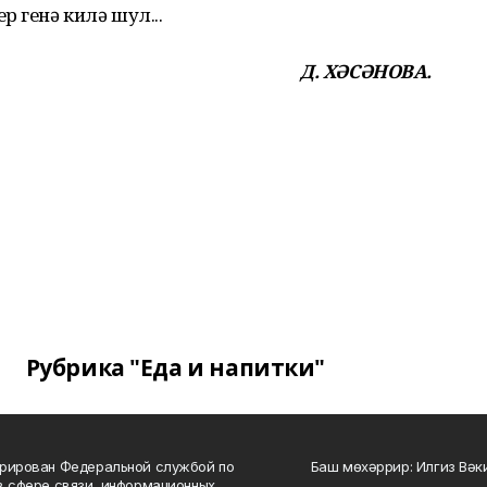
 генә килә шул...
Д. ХӘСӘНОВА.
Рубрика "Еда и напитки"
рирован Федеральной службой по
Баш мөхәррир: Илгиз Вә
в сфере связи, информационных