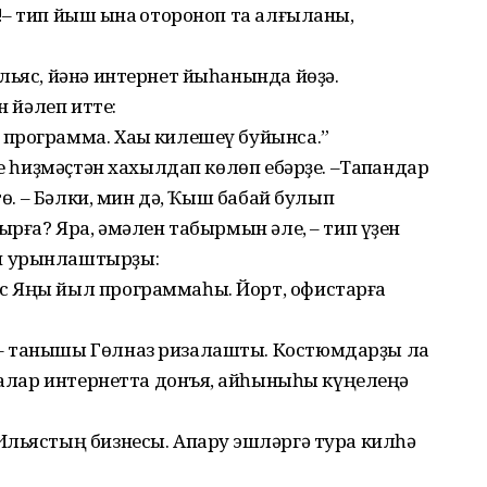
– тип йыш ҡына ҡотороноп та ал­ғыланы,
ьяс, йәнә интернет йы­һанында йөҙә.
н йәлеп итте:
рограмма. Хаҡы киле­шеү буйынса.”
ҙе һиҙмәҫтән хахылдап көлөп ебәрҙе. –Тапҡандар
тө. – Бәлки, мин дә, Ҡыш бабай булып
ырға? Яра, әмәлен табырмын әле, – тип үҙен
н урынлаштырҙы:
с Яңы йыл программаһы. Йорт, офистарға
– танышы Гөлназ ризалашты. Костюмдарҙы ла
ммалар интернетта донъя, ҡайһыныһы күңелеңә
льястың бизнесы. Апаруҡ эшләргә тура килһә