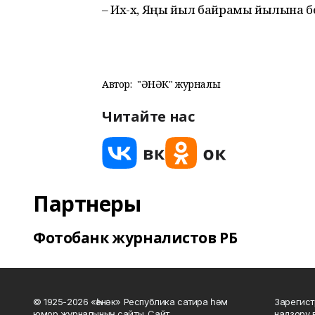
– Их-х, Яңы йыл байрамы йылына бер
Автор:
"ҺӘНӘК" журналы
Читайте нас
Партнеры
Фотобанк журналистов РБ
© 1925-2026 «Һәнәк» Республика сатира һәм
Зарегист
юмор журналының сайты. Сайт
надзору 