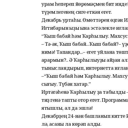
урам һе­переп йөрөмәҫмен бит инде!
түҙемлегенең сиге еткән егет.
Декабрь уртаһы. Өмөттәрен өҙгән Ил
Иғтибарын ҡыҙыҡ ҡына эстәлекле иғла
“Ҡыш бабай һәм Ҡарһылыу. Махсус п
– Тә-әк, Ҡыш бабай...Ҡыш бабай?– ү
нимә! Тапҡандар...– егет уйлана төш
ҡарармын?.. Ә Ҡарһылыуҙы ҡайҙан ал
тыныс­ландырып, интернетта иғла
–“Ҡыш бабай һәм Ҡарһылыу. Махсу
сығыу. Түбән хаҡ­тар.”
Иртәгәһенә Ҡарһылыу ҙа табылды 
тиҙ генә тапты отҡор егет. Програ
ятышлы, ал да эшлә!
Декабрҙең 24-нән башланып китте И
лә, аҡсаны ла көрәп алды.