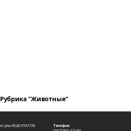
Рубрика "Животные"
кил улы ИШБУЛАТОВ
Телефон
(347)292-77-60