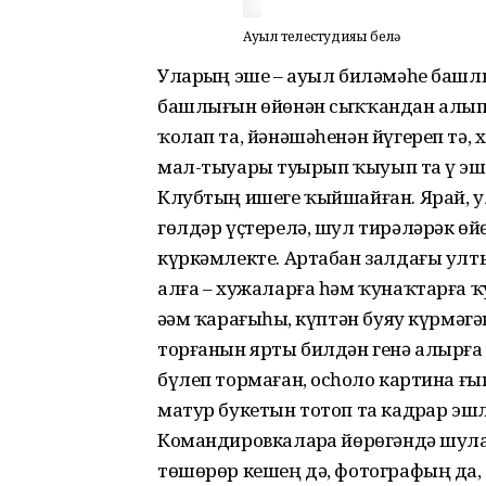
Ауыл телестудияһы белә
Уларҙың эше – ауыл биләмәһе башлы
башлығын өйөнән сыҡҡандан алып т
ҡолап та, йәнәшәһенән йүгереп тә, 
мал-тыуарҙы туҙҙырып ҡыуып та үҙ э
Клубтың ишеге ҡыйшайған. Ярай, ул
гөлдәр үҫтерелә, шул тирәләрәк өй
күркәмлекте. Артабан залдағы улт
алға – хужаларға һәм ҡунаҡтарға ҡу
әҙәм ҡарағыһыҙ, күптән буяу күрмәгә
торғанын ярты билдән генә алырға 
бүлеп тормаған, осһоҙло картина ғы
матур букетын тотоп та кадрҙар эш
Командировкаларҙа йөрөгәндә шула
төшөрөр кешең дә, фотографың да,