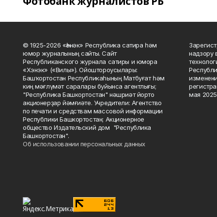
Фотобанк журналистов РБ
© 1925-2026 «Һәнәк» Республика сатира һәм
Зарегист
юмор журналының сайты. Сайт
надзору 
Республиканского журнала сатиры и юмора
технолог
«Хэнэк» («Вилы»). Ойоштороусылары:
Республи
Башҡортостан Республикаһының Матбуғат һәм
изменени
киң мәғлүмәт саралары буйынса агентлығы;
регистра
"Республика Башкортостан" нәшриәт йорто
мая 2025
акционерҙар йәмғиәте. Учредители: Агентство
по печати и средствам массовой информации
Республики Башкортостан; Акционерное
общество Издательский дом "Республика
Башкортостан".
Об использовании персональных данных