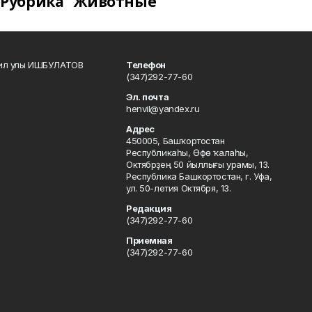
Рубрика "Животные"
кил улы ИШБУЛАТОВ
Телефон
(347)292-77-60
Эл. почта
henvil@yandex.ru
Адрес
450005, Башҡортостан
Республикаһы, Өфө ҡалаһы,
Октябрҙең 50 йыллығы урамы, 13.
Республика Башкортостан, г. Уфа,
ул. 50-летия Октября, 13.
Редакция
(347)292-77-60
Приемная
(347)292-77-60