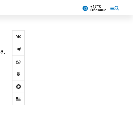
+17 °С
Облачно
а,