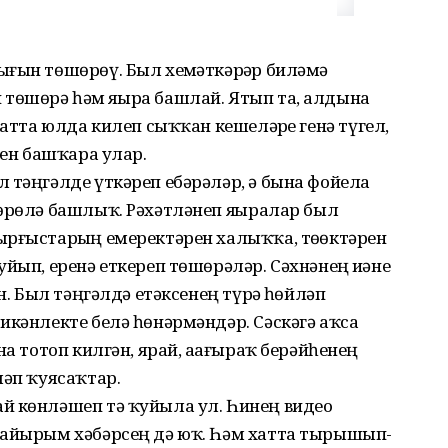
ғын төшөрөү. Был хеҙмәткәрҙәр биләмә
өшөрә һәм яҙҙыра башлай. Ятып та, алдына
хатта юлда килеп сыҡҡан кешеләрҙе генә түгел,
шен башҡара улар.
 тәңгәлде үткәреп ебәрәләр, ә бына фойела
өрөлә башлыҡ. Рәхәтләнеп яҙҙыралар был
ырғыстарҙың емеректәрен халыҡҡа, төҙөктәрен
йып, еренә еткереп төшөрәләр. Сәхнәнең иҙәне
н. Был тәңгәлдә етәксенең түрҙә һөйләп
икәнлекте белә һөнәрмәндәр. Сәскәгә аҡса
на тотоп килгән, ярай, аҙағыраҡ берәйһенең
ләп ҡуясаҡтар.
й көнләшеп тә ҡуйыла ул. Һинең видео
 айырым хәбәрсең дә юҡ. Һәм хатта тырышып-