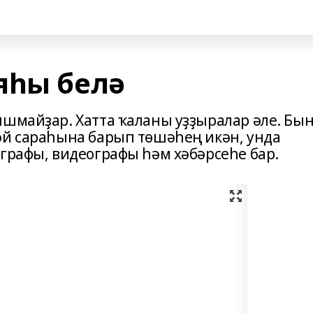
яһы белә
ышмайҙар. Хатта ҡаланы уҙҙыралар әле. Бын
әй сараһына барып төшәһең икән, унда
ографы, видеографы һәм хәбәрсеһе бар.