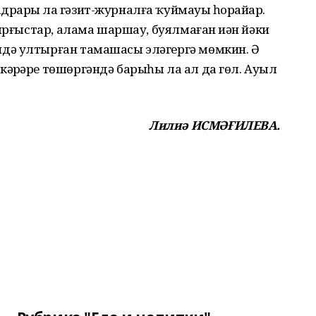
арҙы ла гәзит-журналға ҡуймауҙы һорайҙар.
ырғыстар, алама шаршау, буялмаған иҙән йәки
дә ултырған тамашасы эләгергә мөмкин. Ә
әрҙәре төшөргәндә барыһы ла ал да гөл. Ауыл
Лилиә ИСМӘҒИЛЕВА.