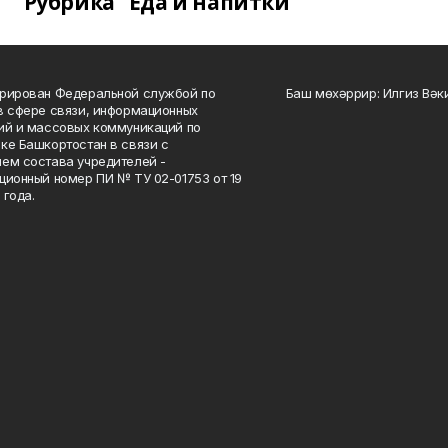
Рубрика "Еда и напитки"
рирован Федеральной службой по
Баш мөхәррир: Илгиз Вә
в сфере связи, информационных
ий и массовых коммуникаций по
ке Башкортостан в связи с
ем состава учредителей -
ционный номер ПИ № ТУ 02-01753 от 19
 года.