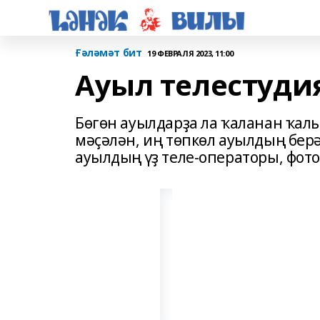
Ғәләмәт бит
19 ФЕВРАЛЯ 2023, 11:00
Ауыл телестуди
Бөгөн ауылдарҙа ла ҡаланан ҡал
мәҫәлән, иң төпкөл ауылдың бер
ауылдың үҙ теле-операторы, фот