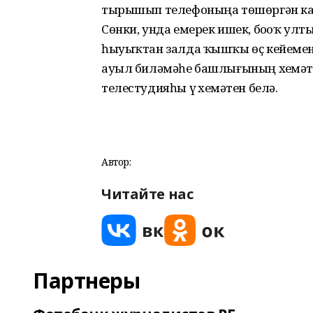
тырышып телефоныңа төшөргән кадрҙ
Сөнки, унда емерек ишек, боҙоҡ улт
һыуыҡтан залда ҡышҡы өҫ кейемен
ауыл биләмәһе башлығының хеҙмәтк
телестудияһы үҙ хеҙмәтен белә.
Автор:
Читайте нас
Партнеры