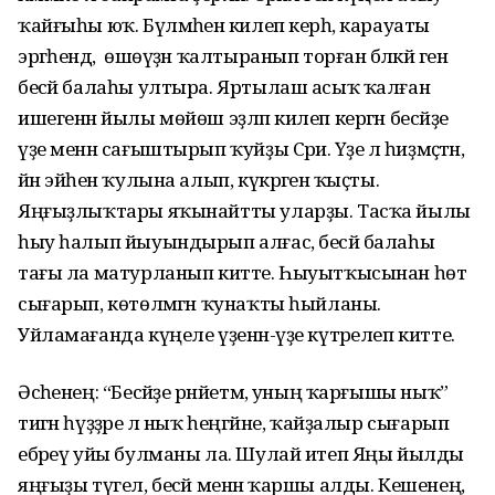
ҡайғыһы юҡ. Бүлмәһенә килеп керһә, карауаты
эргәһендә, өшөүҙән ҡалтыранып торған бәләкәй генә
бесәй балаһы ултыра. Яртылаш асыҡ ҡалған
ишегенән йылы мөйөш эҙләп килеп кергән бесәйҙе
үҙе менән сағыштырып ҡуйҙы Сәриә. Үҙе лә һиҙмәҫтән,
йән эйәһен ҡулына алып, күкрәгенә ҡыҫты.
Яңғыҙлыҡтары яҡынайтты уларҙы. Тасҡа йылы
һыу һалып йыуындырып алғас, бесәй балаһы
тағы ла матурланып китте. Һыуытҡысынан һөт
сығарып, көтөлмәгән ҡунаҡты һыйланы.
Уйламағанда күңеле үҙенән-үҙе күтәрелеп китте.
Әсәһенең: “Бесәйҙе рәнйетмә, уның ҡарғышы ныҡ”
тигән һүҙҙәре лә ныҡ һеңгәйне, ҡайҙалыр сығарып
ебәреү уйы булманы ла. Шулай итеп Яңы йылды
яңғыҙы түгел, бесәй менән ҡаршы алды. Кешенең,