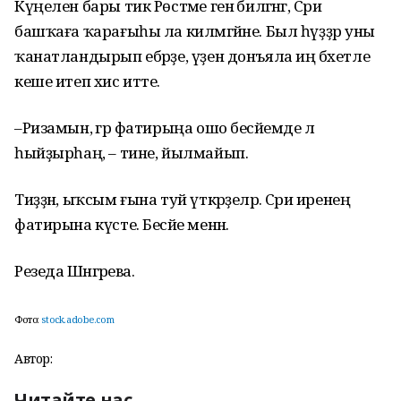
Күңелен бары тик Рөстәме генә биләгәнгә, Сәриә
башҡаға ҡарағыһы ла килмәгәйне. Был һүҙҙәр уны
ҡанатландырып ебәрҙе, үҙен донъяла иң бәхетле
кеше итеп хис итте.
–Ризамын, әгәр фатирыңа ошо бесәйемде лә
һыйҙырһаң, – тине, йылмайып.
Тиҙҙән, ыҡсым ғына туй үткәрҙеләр. Сәриә иренең
фатирына күсте. Бесәйе менән.
Резеда Шәнгәрәева.
Фото:
stock.adobe.com
Автор:
Читайте нас