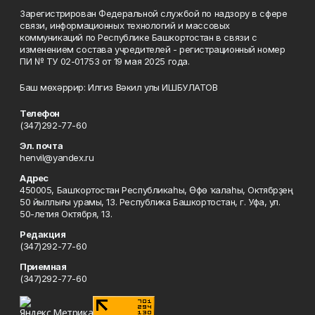
Зарегистрирован Федеральной службой по надзору в сфере
связи, информационных технологий и массовых
коммуникаций по Республике Башкортостан в связи с
изменением состава учредителей - регистрационный номер
ПИ № ТУ 02-01753 от 19 мая 2025 года.
Баш мөхәррир: Илгиз Вәкил улы ИШБУЛАТОВ
Телефон
(347)292-77-60
Эл. почта
henvil@yandex.ru
Адрес
450005, Башҡортостан Республикаһы, Өфө ҡалаһы, Октябрҙең
50 йыллығы урамы, 13. Республика Башкортостан, г. Уфа, ул.
50-летия Октября, 13.
Редакция
(347)292-77-60
Приемная
(347)292-77-60