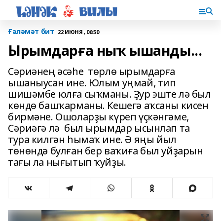
Ғәләмәт бит
22 ИЮНЯ , 06:50
Ырымдарға ныҡ ышанды...
Сәриәнең әсәһе төрлө ырымдарға
ышаныусан ине. Юлым уңмай, тип
шишәмбе юлға сыҡманы. Ҙур эште лә был
көндө башҡарманы. Кешегә аҡсаны кисен
бирмәне. Ошоларҙы күреп үҫкәнгәме,
Сәриәгә лә был ырымдар ысынлап та
тура килгән һымаҡ ине. Ә яңы йыл
төнөндә булған бер ваҡиға был уйҙарын
тағы ла нығытып ҡуйҙы.