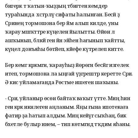
бигерәк тә ҡатын-ҡыҙҙың тәбиғәтенә кемдер
тураһында хәстәрләү сифаты һалынған. Бесәй ҙә
Сәриәнең тормошона бер йәм алып килде, уны
ҡарау мәшәҡәттәре күңелен йылытты. Өйөнә лә
ашҡынып, бәләкәй генә йән эйәһен һағынып ҡайтты,
күңел донъяһы бөтәйеп, кәйефе күтәрелеп китте.
Бер кемгә кәрәкмәгән, ҡарауһыҙ йөрөгән бесәйгә изгелек
итеп, тормошона ла ыңғай үҙгәрештәр керетте Сәриә.
Ә кисә уйламағанда Рөстәме ишеген шаҡыны.
- Сәриә, уйланыр өсөн байтаҡ ваҡыт үтте. Миңә һин
генә кәрәк икәнлеген аңланым. Яңы ғына ипотекаға
фатир ҙа һатып алдым. Миңә кейәүгә сыҡһаң, бик
бәхетле булыр инем, – тип көтмәгәндә тәҡдим яһаны.