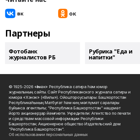
Партнеры
Фотобанк
Рубрика "Еда и
журналистов РБ
напитки"
© 1925-2026 «Һәнәк» Республика сатира һәм юмор
журналының сайты. Сайт Республиканского журнала сатиры и
юмора «Хэнэк» («Вилы»). Ойоштороусылары: Башҡортостан
Республикаһының Матбуғат һәм киң мәғлүмәт саралары
буйынса агентлығы; "Республика Башкортостан" нәшриәт
йорто акционерҙар йәмғиәте. Учредители: Агентство по печати
и средствам массовой информации Республики
Башкортостан; Акционерное общество Издательский дом
"Республика Башкортостан".
Об использовании персональных данных