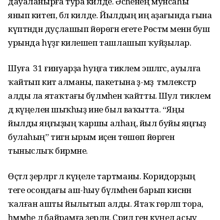
дауаланырға тура килде. Әсәһенең мунсаһы
янып китеп, бәлә килде. Йылдың иң аҙағында ғына
күптәндән дуҫлашып йөрөгән егете Рөстәм менән буш
урында һүҙгә килешеп ташлашып ҡуйҙылар.
Шуға 31 ғинуарҙа һуңға тиклем эшләгәс, ауылға
ҡайтып китә алманы, пакетына әҙ-мәҙ тәмлекәстәр
алды ла ятаҡтағы бүлмәһенә ҡайтты. Шул тиклем
дә күңеленә шыҡһыҙ ине был ваҡытта. “Яңы
йылды яңғыҙың ҡаршы алһаң, йыл буйы яңғыҙ
булаһың” тигән ырым иҫенә төшөп йөрәгенә
тыныслыҡ бирмәне.
Өҫтәл әҙерләргә лә күңеле тартманы. Коридорҙың
теге осондағы аш-һыу бүлмәһенә барып кисәнән
ҡалған ашты йылытып алды. Ятаҡ гөрләп тора,
һәммәһе лә байрамға әҙерләнә. Сәриәлә генә күңел асыу