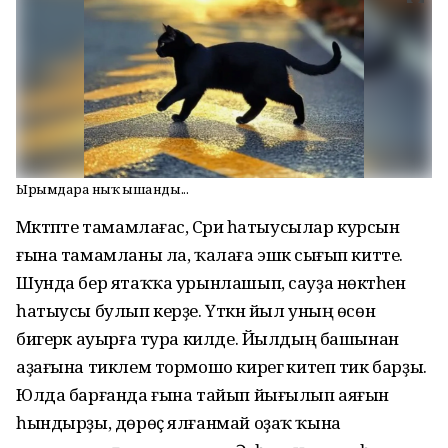
Ырымдарға ныҡ ышанды...
Мәктәпте тамамлағас, Сәриә һатыусылар курсын
ғына тамамланы ла, ҡалаға эшкә сығып китте.
Шунда бер ятаҡҡа урынлашып, сауҙа нөктәһенә
һатыусы булып керҙе. Үткән йыл уның өсөн
бигерәк ауырға тура килде. Йылдың башынан
аҙағына тиклем тормошо кирегә китеп тик барҙы.
Юлда барғанда ғына тайып йығылып аяғын
һындырҙы, дөрөҫ ялғанмай оҙаҡ ҡына