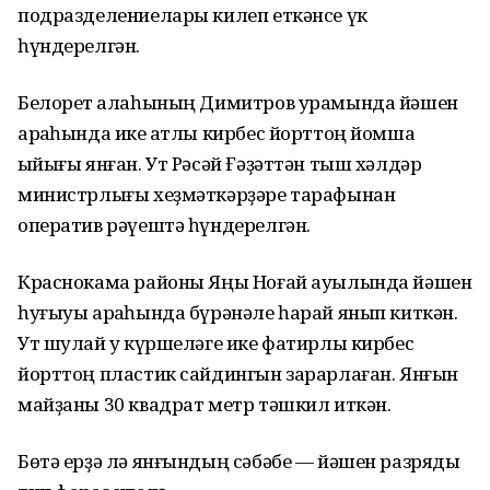
подразделениелары килеп еткәнсе үк
һүндерелгән.
Белорет ҡалаһының Димитров урамында йәшен
арҡаһында ике ҡатлы кирбес йорттоң йомшаҡ
ҡыйығы янған. Ут Рәсәй Ғәҙәттән тыш хәлдәр
министрлығы хеҙмәткәрҙәре тарафынан
оператив рәүештә һүндерелгән.
Краснокама районы Яңы Ноғай ауылында йәшен
һуғыуы арҡаһында бүрәнәле һарай янып киткән.
Ут шулай уҡ күршеләге ике фатирлы кирбес
йорттоң пластик сайдингын зарарлаған. Янғын
майҙаны 30 квадрат метр тәшкил иткән.
Бөтә ерҙә лә янғындың сәбәбе — йәшен разряды