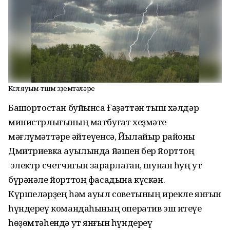
Көслө яуым-төшөм эҙемтәләре
Башҡортостан буйынса Ғәҙәттән тыш хәлдәр
министрлығының матбуғат хеҙмәте
мәғлүмәттәре әйтеүенсә, Йылайыр районы
Дмитриевка ауылында йәшен бер йорттоң
электр счетчигын зарарлаған, шунан һуң ут
бүрәнәле йорттоң фасадына күскән.
Күршеләрҙең һәм ауыл советының ирекле янғын
һүндереү командаһының оператив эш итеүе
һөҙөмтәһендә ут янғын һүндереү