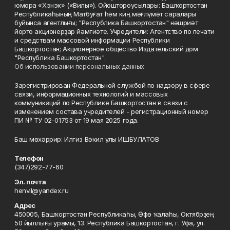
юмора «Хэнэк» («Вилы»). Ойоштороусылары: Башҡортостан
Республикаһының Матбуғат һәм киң мәғлүмәт саралары
буйынса агентлығы; "Республика Башкортостан" нәшриәт
йорто акционерҙар йәмғиәте. Учредители: Агентство по печати
и средствам массовой информации Республики
Башкортостан; Акционерное общество Издательский дом
"Республика Башкортостан".
Об использовании персональных данных
Зарегистрирован Федеральной службой по надзору в сфере
связи, информационных технологий и массовых
коммуникаций по Республике Башкортостан в связи с
изменением состава учредителей - регистрационный номер
ПИ № ТУ 02-01753 от 19 мая 2025 года.
Баш мөхәррир: Илгиз Вәкил улы ИШБУЛАТОВ
Телефон
(347)292-77-60
Эл. почта
henvil@yandex.ru
Адрес
450005, Башҡортостан Республикаһы, Өфө ҡалаһы, Октябрҙең
50 йыллығы урамы, 13. Республика Башкортостан, г. Уфа, ул.