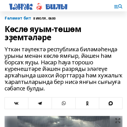
Ғәләмәт бит
8 ИЮЛЯ , 06:00
Көслө яуым-төшөм
эҙемтәләре
Үткән тәүлектә республика биләмәһендә
урыны менән көслө ямғыр, йәшен һәм
борсаҡ яуҙы. Насар һауа торошо
күренештәре йәшен разряды эләгеүе
арҡаһында шәхси йорттарҙа һәм хужалыҡ
ҡаралтыларында бер нисә янғын сығыуға
сәбәпсе булды.