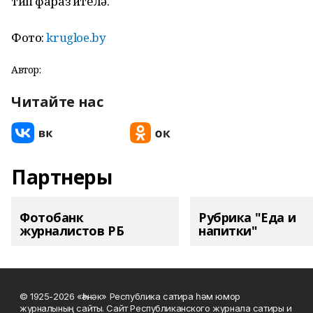
тип фараз ителә.
Фото:
krugloe.by
Автор:
Читайте нас
Партнеры
Фотобанк
Рубрика "Еда и
журналистов РБ
напитки"
© 1925-2026 «Һәнәк» Республика сатира һәм юмор
журналының сайты. Сайт Республиканского журнала сатиры и