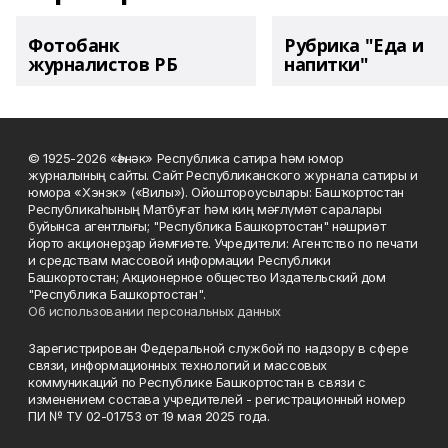
Фотобанк
Рубрика "Еда и
журналистов РБ
напитки"
© 1925-2026 «Һәнәк» Республика сатира һәм юмор
журналының сайты. Сайт Республиканского журнала сатиры и
юмора «Хэнэк» («Вилы»). Ойоштороусылары: Башҡортостан
Республикаһының Матбуғат һәм киң мәғлүмәт саралары
буйынса агентлығы; "Республика Башкортостан" нәшриәт
йорто акционерҙар йәмғиәте. Учредители: Агентство по печати
и средствам массовой информации Республики
Башкортостан; Акционерное общество Издательский дом
"Республика Башкортостан".
Об использовании персональных данных
Зарегистрирован Федеральной службой по надзору в сфере
связи, информационных технологий и массовых
коммуникаций по Республике Башкортостан в связи с
изменением состава учредителей - регистрационный номер
ПИ № ТУ 02-01753 от 19 мая 2025 года.