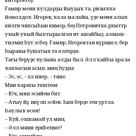
Ғамир менән ҡулдарҙы йыуҙыҡ та, ризыҡҡа
йомолдоҡ. Игорек, ҡала малайы, үҙе менән алып
килгән чипсыһын кимерә, беҙ Петровичҡа рәхмәттәр
уҡый-уҡый быҡтырылған ит ашайбыҙ, алмаш-
тилмәш һут эсәбеҙ. Ғамир, Игоректан күрмәксе, бер
һыраны бушатып та өлгөрҙө.
Тағы берәүҙе ҡулына алды был. Әллә ҡайһы арала
ҡапҡасын асып, миңә һуҙҙы:
– Эс, эс, – хәл инер, – тине.
Мин ҡаршы төштөм:
– Юҡ, мин эсмәйем бит.
– Атыу әйҙә, икәүләп эсәйек. Һин берҙе генә уртла.
Һаулыҡ өсөн!
– Ҡуй, оҡшамай ул миңә.
– Әллә минән ерәнәһеңме?
– Юҡ, ерәнмәйем.