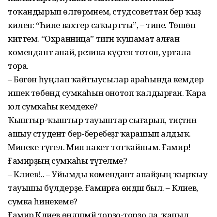
тоҡандырып өлгөрмәнем, студсоветтан бер ҡыҙ
килеп: “Һине вахтер саҡыртты”, – тине. Төшөп
киттем. “Охранница” тигән ҡушамат алған
комендант апай, резина күҫәген тотоп, уртала
тора.
– Бөгөн һуңлап ҡайтыусылар араһында кемдер
ишек төбөндә сумкаһын онотоп ҡалдырған. Ҡара
юл сумкаһы кемдеке?
Ҡыштыр-ҡыштыр тауыштар сығарып, тиҫтәнән
ашыу студент бер-беребеҙгә ҡарашып алдыҡ.
Минеке түгел. Мин пакет тотҡайным. Ғамир!
Ғамирҙың сумкаһы түгелме?
– Кәлиев!.. – Уйымды комендант апайҙың ҡырҡыу
тауышы бүлдерҙе. Ғамирға өндәшә был. – Кәлиев,
сумка һинекеме?
Ғамир Кәлиев өндәшмәй торҙо-торҙо ла, ҡапыл,