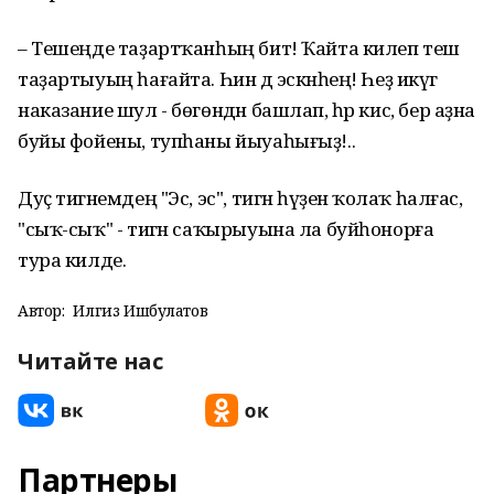
– Тешеңде таҙартҡанһың бит! Ҡайта килеп теш
таҙартыуың һағайта. Һин дә эскәнһең! Һеҙ икәүгә
наказание шул - бөгөндән башлап, һәр кис, бер аҙна
буйы фойены, тупһаны йыуаһығыҙ!..
Дуҫ тигәнемдең "Эс, эс", тигән һүҙенә ҡолаҡ һалғас,
"сыҡ-сыҡ" - тигән саҡырыуына ла буйһонорға
тура килде.
Автор:
Илгиз Ишбулатов
Читайте нас
Партнеры