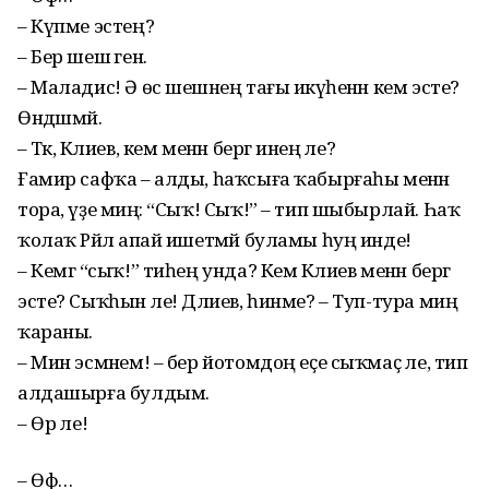
– Күпме эстең?
– Бер шешә генә.
– Маладис! Ә өс шешәнең тағы икәүһенән кем эсте?
Өндәшмәй.
– Тәк, Кәлиев, кем менән бергә инең әле?
Ғамир сафҡа – алды, һаҡсыға ҡабырғаһы менән
тора, үҙе миңә: “Сыҡ! Сыҡ!” – тип шыбырлай. Һаҡ
ҡолаҡ Рәйлә апай ишетмәй буламы һуң инде!
– Кемгә “сыҡ!” тиһең унда? Кем Кәлиев менән бергә
эсте? Сыҡһын әле! Дәлиев, һинме? – Туп-тура миңә
ҡараны.
– Мин эсмәнем! – бер йотомдоң еҫе сыҡмаҫ әле, тип
алдашырға булдым.
– Өр әле!
– Өф…