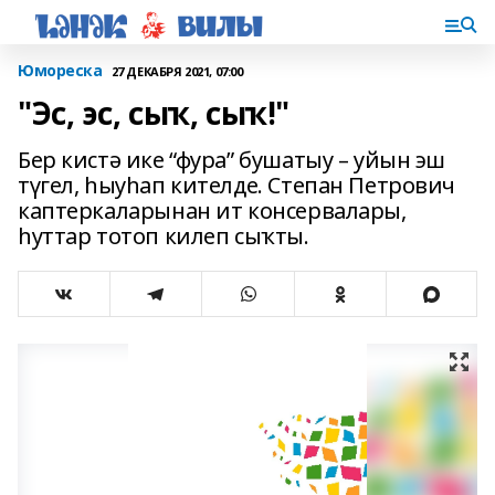
Юмореска
27 ДЕКАБРЯ 2021, 07:00
"Эс, эс, сыҡ, сыҡ!"
Бер кистә ике “фура” бушатыу – уйын эш
түгел, һыуһап кителде. Степан Петрович
каптеркаларынан ит консервалары,
һуттар тотоп килеп сыҡты.