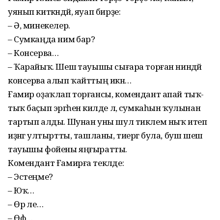
уянып киткәндәй, яуап бирҙе:
– Ә, минекелер.
– Сумкаңда нимә бар?
– Консерва…
– Ҡарайыҡ. Шешә тауышы сығара торған ниндәй
консерва алып ҡайттың икән…
Ғамир оҙаҡлап торғансы, комендант апай тыҡ-
тыҡ баҫып эргәһенә килде лә, сумкаһын ҡулынан
тартып алды. Шунан уны шул тиклем ныҡ итеп
иҙәнгә ултыртты, ташланы, тиергә була, буш шешә
тауышы фойены яңғыратты.
Комендант Ғамирға текәлде:
– Эстеңме?
– Юҡ…
– Өр әле…
– Өф…