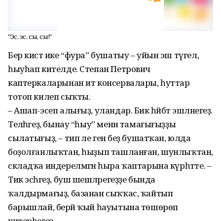
"Эс, эс, сыҡ, сыҡ!"
Бер кистә ике “фура” бушатыу – уйын эш түгел,
һыуһап кителде. Степан Петрович
каптеркаларынан ит консервалары, һуттар
тотоп килеп сыҡты.
– Ашап-эсеп алығыҙ, уландар. Бик һәйбәт эшләнегеҙ.
Теләһәгеҙ, бынау “һыу” менән тамағығыҙҙы
сылатығыҙ, – тип әле генә беҙ бушатҡан, юлда
боҙолғанлыҡтан, һыҙып ташланған, шунлыҡтан,
складҡа индерелмәгән һыра ҡаптарына күрһәтте. –
Тик эсһәгеҙ, буш шешәләрегеҙҙе бында
ҡалдырмағыҙ, базанан сыҡҡас, ҡайтып
барышлай, берәй ҡый һауытына төшөрөп
китерһегеҙ.