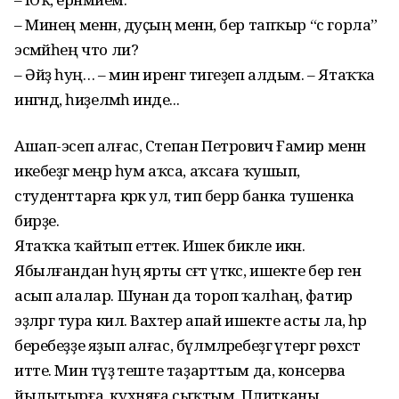
– Минең менән, дуҫың менән, бер тапҡыр “с горла”
эсмәйһең что ли?
– Әйҙә һуң… – мин иренгә тигеҙеп алдым. – Ятаҡҡа
ингәндә, һиҙелмәһә инде...
Ашап-эсеп алғас, Степан Петрович Ғамир менән
икебеҙгә меңәр һум аҡса, аҡсаға ҡушып,
студенттарға кәрәк ул, тип берәр банка тушенка
бирҙе.
Ятаҡҡа ҡайтып еттек. Ишек бикле икән.
Ябылғандан һуң ярты сәғәт үткәс, ишекте бер генә
асып алалар. Шунан да тороп ҡалһаң, фатир
эҙләргә тура килә. Вахтер апай ишекте асты ла, һәр
беребеҙҙе яҙып алғас, бүлмәләребеҙгә үтергә рөхсәт
итте. Мин тәүҙә теште таҙарттым да, консерва
йылытырға, кухняға сыҡтым. Плитканы