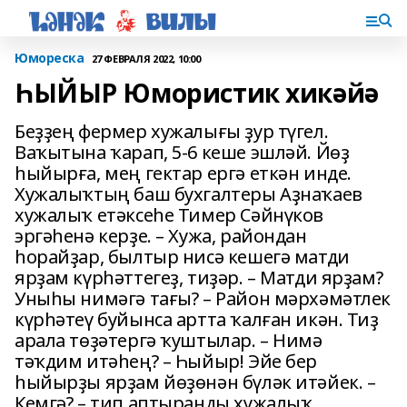
Юмореска
27 ФЕВРАЛЯ 2022, 10:00
ҺЫЙЫР Юмористик хикәйә
Беҙҙең фермер хужалығы ҙур түгел.
Ваҡытына ҡарап, 5-6 кеше эшләй. Йөҙ
һыйырға, мең гектар ергә еткән инде.
Хужалыҡтың баш бухгалтеры Аҙнаҡаев
хужалыҡ етәксеһе Тимер Сәйнүков
эргәһенә керҙе. – Хужа, райондан
һорайҙар, былтыр нисә кешегә матди
ярҙам күрһәттегеҙ, тиҙәр. – Матди ярҙам?
Уныһы нимәгә тағы? – Район мәрхәмәтлек
күрһәтеү буйынса артта ҡалған икән. Тиҙ
арала төҙәтергә ҡуштылар. – Нимә
тәҡдим итәһең? – Һыйыр! Эйе бер
һыйырҙы ярҙам йөҙөнән бүләк итәйек. –
Кемгә? – тип аптыранды хужалыҡ