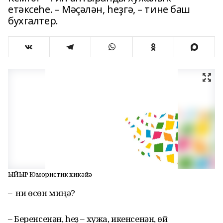
етәксеһе. – Мәҫәлән, һеҙгә, – тине баш
бухгалтер.
ҺЫЙЫР Юмористик хикәйә
– Ә ни өсөн миңә?
– Беренсенән, һеҙ – хужа, икенсенән, өй