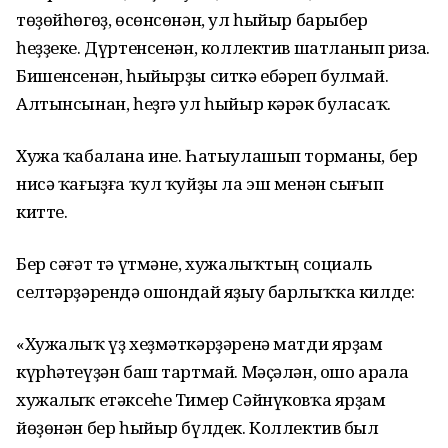
төҙөйһөгөҙ, өсөнсөнән, ул һыйыр барыбер
һеҙҙеке. Дүртенсенән, коллектив шатланып риза.
Бишенсенән, һыйырҙы ситкә ебәреп булмай.
Алтынсынан, һеҙгә ул һыйыр кәрәк буласаҡ.
Хужа ҡабалана ине. Һатыулашып торманы, бер
нисә ҡағыҙға ҡул ҡуйҙы ла эш менән сығып
китте.
Бер сәғәт тә үтмәне, хужалыҡтың социаль
селтәрҙәрендә ошондай яҙыу барлыҡҡа килде:
«Хужалыҡ үҙ хеҙмәткәрҙәренә матди ярҙам
күрһәтеүҙән баш тартмай. Мәҫәлән, ошо арала
хужалыҡ етәксеһе Тимер Сәйнүковҡа ярҙам
йөҙөнән бер һыйыр бүлдек. Коллектив был