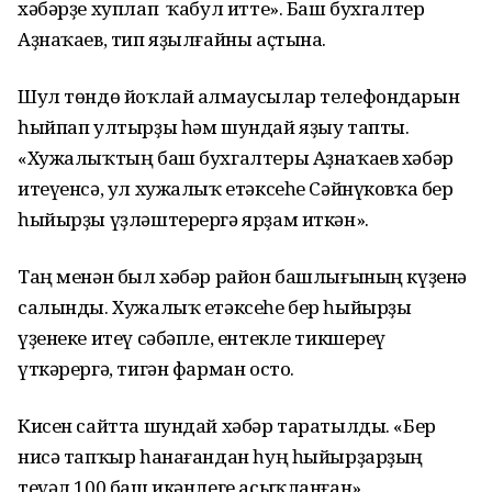
хәбәрҙе хуплап ҡабул итте». Баш бухгалтер
Аҙнаҡаев, тип яҙылғайны аҫтына.
Шул төндө йоҡлай алмаусылар телефондарын
һыйпап ултырҙы һәм шундай яҙыу тапты.
«Хужалыҡтың баш бухгалтеры Аҙнаҡаев хәбәр
итеүенсә, ул хужалыҡ етәксеһе Сәйнүковҡа бер
һыйырҙы үҙләштерергә ярҙам иткән».
Таң менән был хәбәр район башлығының күҙенә
салынды. Хужалыҡ етәксеһе бер һыйырҙы
үҙенеке итеү сәбәпле, ентекле тикшереү
үткәрергә, тигән фарман осто.
Кисен сайтта шундай хәбәр таратылды. «Бер
нисә тапҡыр һанағандан һуң һыйырҙарҙың
теүәл 100 баш икәнлеге асыҡланған».