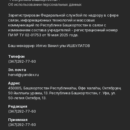
Об использовании персональных данных
Зарегистрирован Федеральной службой по надзору в сфере
связи, информационных технологий и массовых
коммуникаций по Республике Башкортостан в связи с
изменением состава учредителей - регистрационный номер
ПИ № ТУ 02-01753 от 19 мая 2025 года.
Баш мөхәррир: Илгиз Вәкил улы ИШБУЛАТОВ
Телефон
(347)292-77-60
Эл. почта
henvil@yandex.ru
Адрес
450005, Башҡортостан Республикаһы, Өфө ҡалаһы, Октябрҙең
50 йыллығы урамы, 13. Республика Башкортостан, г. Уфа, ул.
50-летия Октября, 13.
Редакция
(347)292-77-60
Приемная
(347)292-77-60