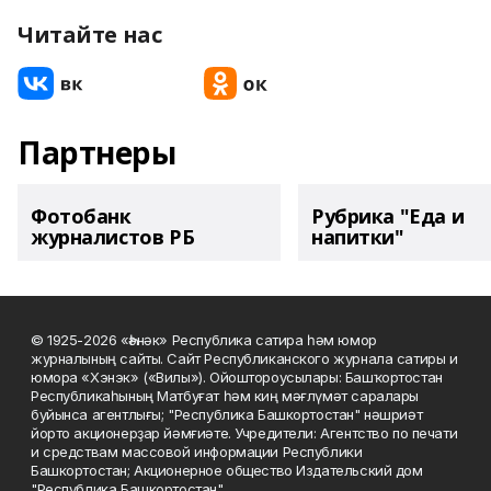
Читайте нас
Партнеры
Фотобанк
Рубрика "Еда и
журналистов РБ
напитки"
© 1925-2026 «Һәнәк» Республика сатира һәм юмор
журналының сайты. Сайт Республиканского журнала сатиры и
юмора «Хэнэк» («Вилы»). Ойоштороусылары: Башҡортостан
Республикаһының Матбуғат һәм киң мәғлүмәт саралары
буйынса агентлығы; "Республика Башкортостан" нәшриәт
йорто акционерҙар йәмғиәте. Учредители: Агентство по печати
и средствам массовой информации Республики
Башкортостан; Акционерное общество Издательский дом
"Республика Башкортостан".