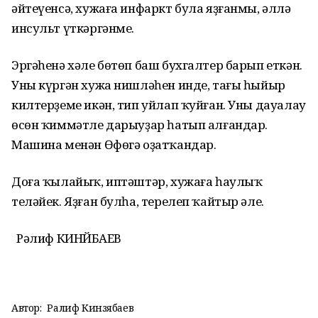
әйтеүенсә, хужаға инфаркт була яҙғанмы, әллә
инсульт үткәргәнме.
Эргәһенә хәле бөтөп баш бухгалтер барып еткән.
Уны күргән хужа нишләһен инде, тағы һыйыр
килтерҙеме икән, тип уйлап ҡуйған. Уны дауалау
өсөн ҡиммәтле дарыуҙар һатып алғандар.
Машина менән Өфөгә оҙатҡандар.
Доға ҡылайыҡ, иптәштәр, хужаға һаулыҡ
теләйек. Яҙған булһа, терелеп ҡайтыр әле.
Рәлиф КИНЙӘБАЕВ
Автор:
Ралиф Кинзябаев