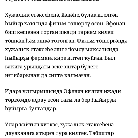
Хужалыҡ етәксеһенә, йәнәһе, бүләк ителгән
һыйыр хаҡында фильм төшөрөү өсөн, Өфөнән
биш кешенән торған ижади төркөм килеп
төшкән һәм эшкә тотонған. Фильм төшөргәндә
хужалыҡ етәксеһе эште йомоу маҡсатында
һыйырҙы фермаға кире илтеп ҡуйған. Был
ваҡиға урындағы эске эштәр бүлеге
иғтибарынан да ситтә ҡалмаған.
Идара ултырышында Өфөнән килгән ижади
төркөмдө аҫрау өсөн тағы ла бер һыйырҙы
һуйырға булғандар.
Улар ҡайтып киткәс, хужалыҡ етәксеһенә
дауаханаға ятырға тура килгән. Табиптар