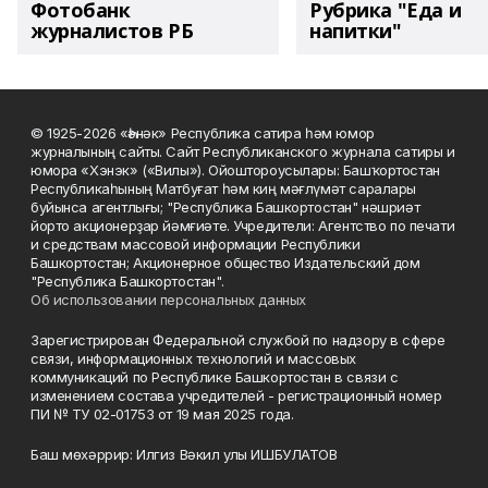
Фотобанк
Рубрика "Еда и
журналистов РБ
напитки"
© 1925-2026 «Һәнәк» Республика сатира һәм юмор
журналының сайты. Сайт Республиканского журнала сатиры и
юмора «Хэнэк» («Вилы»). Ойоштороусылары: Башҡортостан
Республикаһының Матбуғат һәм киң мәғлүмәт саралары
буйынса агентлығы; "Республика Башкортостан" нәшриәт
йорто акционерҙар йәмғиәте. Учредители: Агентство по печати
и средствам массовой информации Республики
Башкортостан; Акционерное общество Издательский дом
"Республика Башкортостан".
Об использовании персональных данных
Зарегистрирован Федеральной службой по надзору в сфере
связи, информационных технологий и массовых
коммуникаций по Республике Башкортостан в связи с
изменением состава учредителей - регистрационный номер
ПИ № ТУ 02-01753 от 19 мая 2025 года.
Баш мөхәррир: Илгиз Вәкил улы ИШБУЛАТОВ