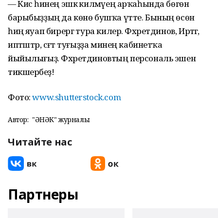
— Кисә һинең эшкә килмәүең арҡаһында бөгөн
барыбыҙҙың да көнө бушҡа үтте. Бының өсөн
һиңә яуап бирергә тура килер. Фәхретдинов, Иртәгә,
иптәштәр, сәғәт туғыҙҙа минең кабинетҡа
йыйылығыҙ. Фәхретдиновтың персональ эшен
тикшерәбеҙ!
Фото:
www.shutterstock.com
Автор:
"ҺӘНӘК" журналы
Читайте нас
Партнеры