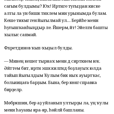
сағым булдымы? Юҡ! Иртәнге туғыҙҙан киске
алты ла ун бишкә тиклем мин урынымда булам.
Кеше тикмәгә генә йығылмай ул.... Берәйһе менән
һуғышҡанһыңдыр әле. Йәшермә, әйт! Эйелгән башты
ҡылыс сапмай.
Фәхретдинов ҡып-ҡыҙыл булды.
— Минең кешегә тырнаҡ менән дә сирткәнем юҡ.
Әйттем бит, иртән эшкә килгәндә боҙлауыҡ юлда
тайып йығылдым Ҡулым бик ныҡ ауыртҡас,
больницаға барҙым. Бына, бер көнгә справка
бирҙеләр.
Мөбәрәкшин, бер аҙ уйланып ултырҙы ла, уң ҡулы
менән һауаны яра-яр, һөйләй башланы.