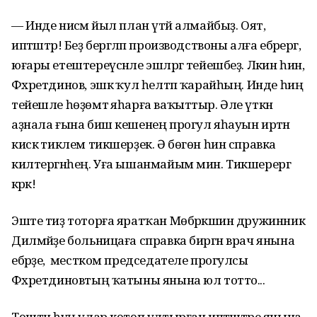
— Инде нисәмә йыл план үтәй алмайбыҙ. Оят,
иптәштәр! Беҙ бергәләп производствоны алға ебәрергә,
юғары етештереүсәнле эшләргә тейешбеҙ. Ләкин һин,
Фәхретдинов, эшкә ҡул һелтәп ҡарайһың. Инде һиңә
тейешле һөҙөмтә яһарға ваҡыттыр. Әле үткән
аҙнала ғына биш кешенең прогул яһауын иртән
кискә тиклем тикшерҙек. Ә бөгөн һин справка
килтергәнһең. Уға ышанмайым мин. Тикшерергә
кәрәк!
Эште тиҙ тоторға яратҡан Мөбәрәкшин дружинник
Дилмәйҙе больницаға справка биргән врач янына
ебәрҙе, ә местком председателе прогулсы
Фәхретдиновтың ҡатыны янына юл тотто...
Төштән һуң улар көтөп ултырған иптәштәре янына