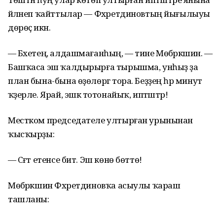
әйләнеп ҡайттылар — Фәхретдиновтың йығылыуы
дөрөҫ икән.
— Бәхетең, алдашмағанһың, — тине Мөбәрәкшин. —
Башҡаса эш ҡалдырырға тырышма, унһыҙ ҙа
план бына-бына өҙөлөргә тора. Беҙҙең һәр минут
ҡәҙерле. Ярай, эшкә тотонайыҡ, иптәштәр!
Местком председателе ултырған урынынан
ҡысҡырҙы:
— Сәғәт етенсе бит. Эш көнө бөттө!
Мөбәрәкшин Фәхретдиновҡа асыулы ҡараш
ташланы: