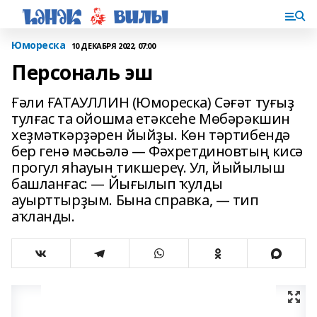
Юмореска
10 ДЕКАБРЯ 2022, 07:00
Персональ эш
Ғәли ҒАТАУЛЛИН (Юмореска) Сәғәт туғыҙ
тулғас та ойошма етәксеһе Мөбәрәкшин
хеҙмәткәрҙәрен йыйҙы. Көн тәртибендә
бер генә мәсьәлә — Фәхретдиновтың кисә
прогул яһауын тикшереү. Ул, йыйылыш
башланғас: — Йығылып ҡулды
ауырттырҙым. Бына справка, — тип
аҡланды.