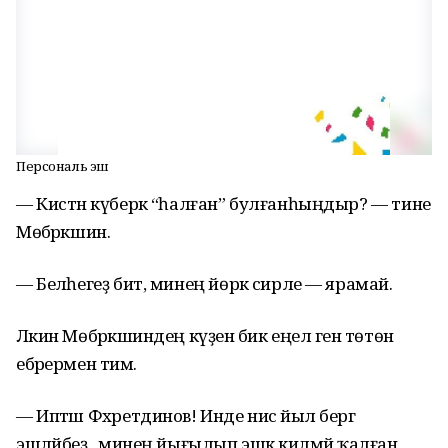
Персональ эш
— Кистән күберәк “һалған” булғанһыңдыр? — тине
Мөбәрәкшин.
— Беләһегеҙ бит, минең йөрәк сирле — ярамай.
Ләкин Мөбәрәкшиндең күҙенә бик еңел генә төтөн
ебәрермен тимә.
— Иптәш Фәхретдинов! Инде нисә йыл бергә
эшләйбеҙ, ә минең йығылып эшкә килмәй ҡалған