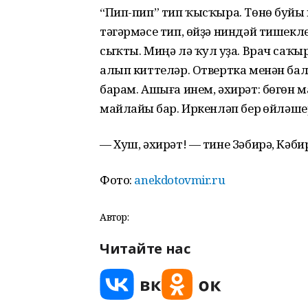
“Пип-пип” тип ҡысҡыра. Төнө буйы
тәгәрмәсе тип, өйҙә ниндәй тишекл
сыҡты. Миңә лә ҡул һуҙа. Врач саҡ
алып киттеләр. Отвертка менән бал
барам. Ашыға инем, әхирәт: бөгөн
майлайһы бар. Иркенләп бер һөйләше
— Хуш, әхирәт! — тине Зәбирә, Кәби
Фото:
anekdotovmir.ru
Автор:
Читайте нас