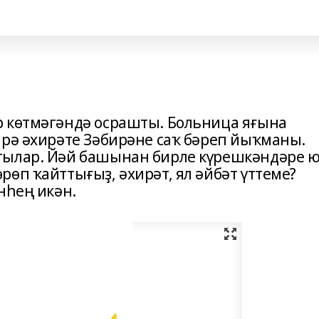
р көтмәгәндә осрашты. Больница яғына
ирә әхирәте Зәбирәне саҡ бәреп йыҡманы.
тылар. Йәй башынан бирле күрешкәндәре 
өп ҡайттығыҙ, әхирәт, ял әйбәт үттеме?
нһең икән.