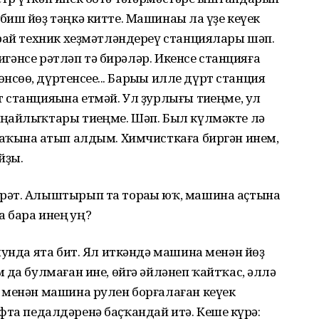
иш йөҙ тәңкә китте. Машинаһы ла үҙе кеүек
рай техник хеҙмәтләндереү станциялары шәп.
тигәнсе рәтләп тә бирәләр. Икенсе станцияға
нсөһө, дүртенсеһе... Барыһы илле дүрт станция
станцияһына етмәй. Ул ҙурлығы тиһеңме, ул
ңайлыҡтары тиһеңме. Шәп. Был күлмәкте лә
аҡына һатып алдым. Химчисткаға биргән инем,
йҙы.
рәт. Алыштырып та тораһы юҡ, машина аҫтына
а бара инең һуң?
шунда ята бит. Ял иткәндә машина менән йөҙ
 да булмаған ине, өйгә әйләнеп ҡайтҡас, әллә
 менән машина рулен борғалаған кеүек
муфта педалдәренә баҫҡандай итә. Кеше күрһә: