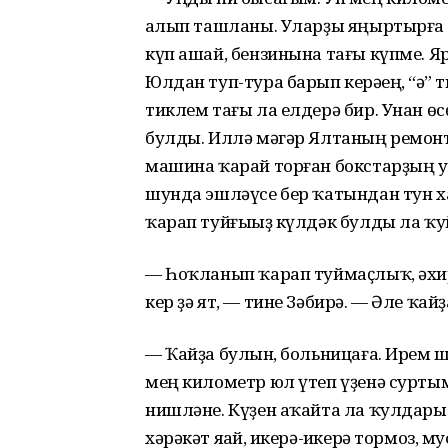
һалып ташланы. Уларҙы яңыртырға б
күп ашай, бензинына тағы күпме. Я
Юлдан туп-тура барып керәһең, “һә” 
тиклем тағы ла елдерә бир. Унан өсө
булды. Иллә мәгәр Ялтаның ремонт 
машина ҡарай торған бокстарҙың у
шунда эшләүсе бер ҡатындан тун х
ҡарап туйғыһыҙ күлдәк булды ла ҡу
— Һоҡланып ҡарап туймаҫлыҡ, әхи
кер ҙә ят, — тине Зәбирә. — Әле ҡайҙ
— Ҡайҙа булһын, больницаға. Ирем 
мең километр юл үтеп үҙенә суртым
нишләне. Күҙен аҡайта ла ҡулдары
хәрәкәт яһай, һикерә-һикерә тормоз, 