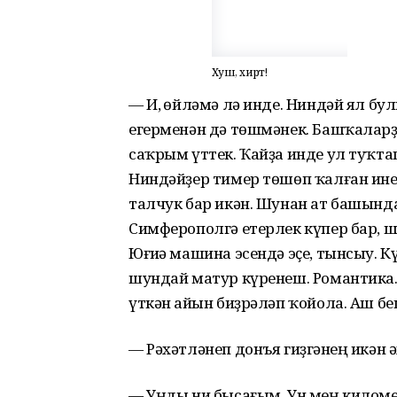
Хуш, әхирәт!
— И, һөйләмә лә инде. Ниндәй ял бул
егерменән дә төшмәнек. Башҡаларҙ
саҡрым үттек. Ҡайҙа инде ул туҡта
Ниндәйҙер тимер төшөп ҡалған ине,
талчук бар икән. Шунан ат башында
Симферополгә етерлек күпер бар, 
Юғиһә машина эсендә эҫе, тынсыу. К
шундай матур күренеш. Романтика.
үткән һайын биҙрәләп ҡойола. Аш б
— Рәхәтләнеп донъя гиҙгәнһең икән
— Уңды ни бысағым. Ун мең киломе