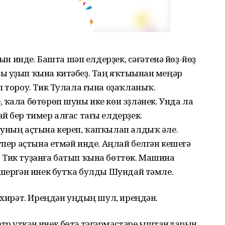
һын инде. Башта шәп елдерҙек, сәғәтенә йөҙ-йөҙ
ы уҙып ҡына китәбеҙ. Таң яҡтыһынан меңәр
п тороу. Тик Тулала ғына оҙаҡланыҡ.
 ҡала бөтөрөп шуны ике көн эҙләнек. Унда ла
й бер тимер алғас тағы елдерҙек.
шуның аҫтына кереп, ҡапҡылап алдыҡ әле.
үпер аҫтына етмәй инде. Аңлай белгән кешегә
 Тик туҙанға батып ҡына бөттөк. Машина
ешергән инек бутҡа булды Шундай тәмле.
 әхирәт. Иреңдән уңдың шул, иреңдән.
тр үткән инек бөтә тәгәрмәстәре ыштандарын