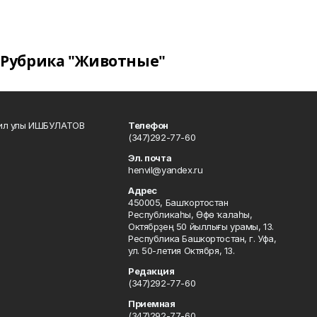
Рубрика "Животные"
кил улы ИШБУЛАТОВ
Телефон
(347)292-77-60
Эл. почта
henvil@yandex.ru
Адрес
450005, Башҡортостан
Республикаһы, Өфө ҡалаһы,
Октябрҙең 50 йыллығы урамы, 13.
Республика Башкортостан, г. Уфа,
ул. 50-летия Октября, 13.
Редакция
(347)292-77-60
Приемная
(347)292-77-60