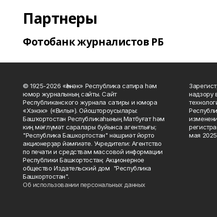
Партнеры
Фотобанк журналистов РБ
© 1925-2026 «Һәнәк» Республика сатира һәм
Зарегист
юмор журналының сайты. Сайт
надзору 
Республиканского журнала сатиры и юмора
технолог
«Хэнэк» («Вилы»). Ойоштороусылары:
Республи
Башҡортостан Республикаһының Матбуғат һәм
изменени
киң мәғлүмәт саралары буйынса агентлығы;
регистра
"Республика Башкортостан" нәшриәт йорто
мая 2025
акционерҙар йәмғиәте. Учредители: Агентство
по печати и средствам массовой информации
Республики Башкортостан; Акционерное
общество Издательский дом "Республика
Башкортостан".
Об использовании персональных данных