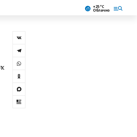
+25 °С
Облачно
юҡ