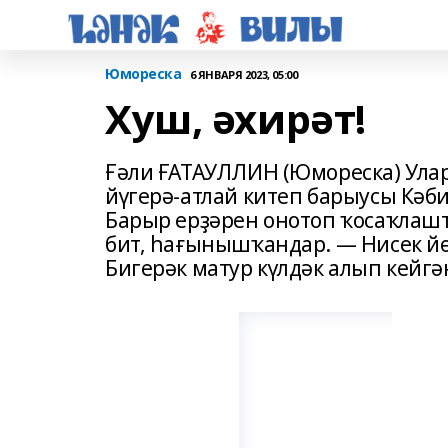
Юмореска
6 ЯНВАРЯ 2023, 05:00
Хуш, әхирәт!
Ғәли ҒАТАУЛЛИН (Юмореска) Ула
йүгерә-атлай китеп барыусы Кәб
Барыр ерҙәрен онотоп ҡосаҡлаш
бит, һағынышҡандар. — Нисек йөр
Бигерәк матур күлдәк алып кейгә