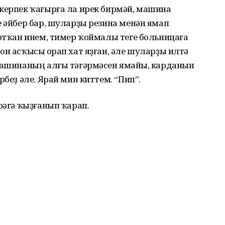
 керпек ҡағырға ла ирек бирмәй, машина
е әйбер бар, шуларҙы резина менән ямап
ыртҡан инем, тимер ҡоймалы теге больницаға
он асҡысы һорап хат яҙған, әле шуларҙы илтә
 машинаның алғы тәгәрмәсен ямайһы, карданын
рбеҙ әле. Ярай мин киттем. “Пип”.
рәгә ҡыҙғанып ҡарап.