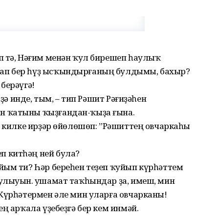
п тә, Нәғим менән ҡул бирешеп һаулыҡ
ап бер һүҙ ысҡындырғаның булдымы, бахыр?
берәүгә!
 ҙә инде, тым, – тип Рәшит Рәғиҙәһен
н ҡатыны ҡыҙғандан-ҡыҙа ғына.
р килке ирҙәр өйөлөшөп: ”Рәшиттең овчаркаһы
 китһәң ней була?
йым ти? Һәр береһен теҙеп ҡуйып күрһәттем
улыуын. Ҡушамат таҡһындар ҙа, имеш, мин
 Күрһәтермен әле мин уларға овчарканы!
ң арҡала үҙебеҙгә бер кем инмәй.