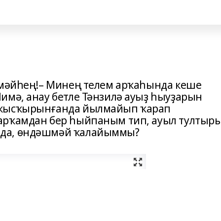
­мәй­һең!– Минең телем арҡа­һында кеше
Нимә, анау бетле Тәнзилә ауыҙ һыуҙарын
 ҡысҡырынғанда йылмайып ҡарап
арҡамдан бер һыйпаным тип, ауыл тултыр
да, өндәш­мәй ҡалайыммы?