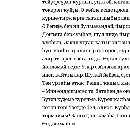
тейҙереүҙән ҡурҡып, уңға әйлән­гән
төкөрөп ҡуйҙы. Ә ҡәйнә кеше иркен
күрше-тирәләргә сығып шыбырлап 
Ә Рәғиҙә, бер ни булмағандай, йы
Донъяға бер сумһаң, шул инде, йы
ҡуяһың. Ләкин уңған ҡатын эштән ҡ
һуң, ҡайһы аралалыр өлгөрөп, күрше
әхирәттәрен сәйгә алды. Өҫтәл ту
йәл­ләмәй теҙҙе. Улар сәйләгән ар
инеп ҡайт­тылар. Шулай йәйҙең оҙон
Төн уртаһы еткәс, Рәшит ҡапыл ҡ
– Мин өндәшмәгәс тә, бөтәһен дә о
Бүтән кү­ҙе­мә күренмә. Күреп ҡалһа
көтөп тор! Үҙеңде бел, алйот! Күрһ
тормайым! Башың эшләмәһә, бал­ни
Өндәшмәйем!...