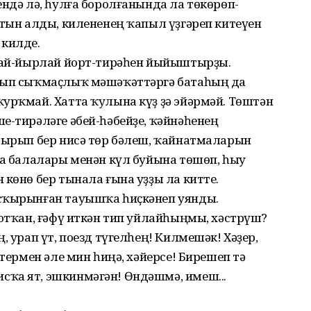
ендә лә, һулға боролғанында ла төкөрөп-
 тын алды, килененең ҡапыл үҙгәреп китеүен
килде.
рлай-йырлай йорт-тирәһен йыйыштырҙы.
рып сыҡ­маҫлыҡ мәшәҡәттәргә батаһың да
урҡмай. Хатта ҡулына күҙ ҙә эйәрмәй. Төштән
-ти­рәләге әбей-һәбейҙе, ҡәйнә­һенең
лтырып бер нисә төр бәлеш, ҡайнатмаларын
ала балалары менән күл буйына төшөп, һыу
 көнө бер тынала ғына уҙҙы ла китте.
ысҡырынған тауышҡа һиҫкәнеп уянды.
нотҡан, ғәфү иткән тип уй­лайһыңмы, хәстрүш?
ң, урап үт, поезд түгелһең! Кил­мешәк! Хәҙер,
әтермен әле мин һиңә, хәйерсе! Бирешеп тә
сҡа ят, эшкинмәгән! Өндәшмә, имеш...