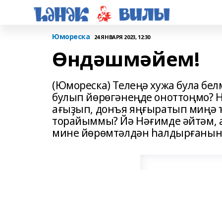
Юмореска
24 ЯНВАРЯ 2023, 12:30
Өндәшмәйем!
(Юмореска) Телеңә хужа була бел
булып йөрө­гәнеңде оноттоңмо? 
ағыҙып, донъя яңғыратып миңә
торайыммы? Йә Нәғимде әйтәм, 
мине йөрөм­тәлдән һалдырғанын