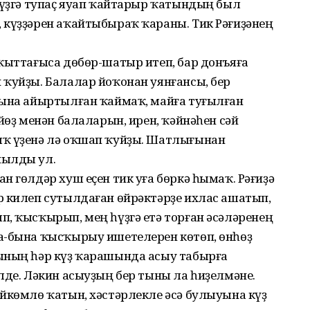
һүҙгә тупаҫ яуап ҡайтарыр ҡатындың был
 күҙҙәрен аҡайтыбы­раҡ ҡараны. Тик Рәғиҙәнең
аҡыттағыса дөбөр-шатыр итеп, бар донъяға
 ҡуйҙы. Балалар йоҡонан уянғансы, бер
ғына айыртылған ҡаймаҡ, майға туғылған
йөҙ менән балаларын, ирен, ҡәйнәһен сәй
лыҡ үҙенә лә оҡшап ҡуйҙы. Шатлығынан
йылды ул.
н гөлдәр хуш еҫен тик уға бөркә һымаҡ. Рәғиҙә
р килеп сутылдаған өйрәктәрҙе ихлас ашатып,
, ҡысҡырып, мең һүҙгә етә торған әсәләренең
а-бына ҡысҡырыу ишетелерен көтөп, өнһөҙ
ының һәр күҙ ҡарашында асыу табырға
лде. Ләкин асыуҙың бер тыны ла һиҙелмәне.
өйкөмлө ҡатын, хәстәрлекле әсә булыуына күҙ