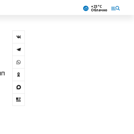
+23 °С
Облачно
ып