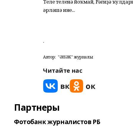
Теле теленә йоҡмай, Рәғиҙә ҡулда
әрләшә ине...
.
Автор:
"ҺӘНӘК" журналы
Читайте нас
Партнеры
Фотобанк журналистов РБ