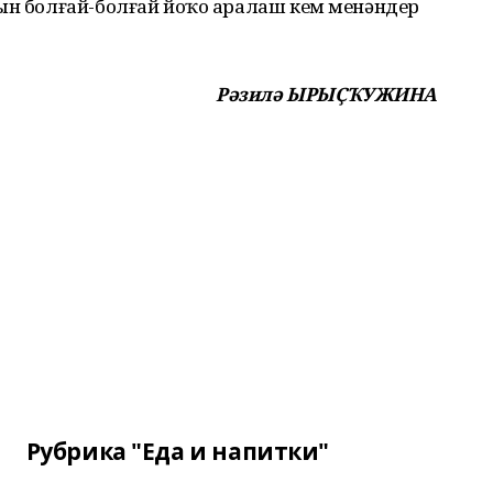
рын болғай-болғай йоҡо аралаш кем менәндер
Рәзилә ЫРЫҪҠУЖИНА
Рубрика "Еда и напитки"