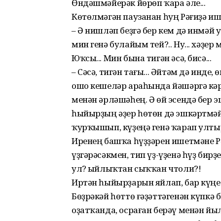
Өндәшмәйерәк йөрөп ҡара әле...
Көтөлмәгән паузанан һуң Рәғиҙә иш
– Ә нишләп беҙгә бер кем дә инмәй
мин генә булайым тей?.. Ну... хәҙер
Юҡсы... Мин бына тигән әсә, бисә...
– Сәсә, тигән тағы... Әйтәм дә инде
ошо кешеләр араһында йәшәргә кәр
менән әрләшәһең. Ә өй эсендә бер 
һыйырҙың әҙер һөтөн дә эшкәртмәй,
ҡур­ҡышып, күҙеңә генә ҡарап ултыр
Иренең башҡа һүҙҙәрен ишетмәне Рә
үҙгәрә­сәкмен, тип үҙ-үҙенә һүҙ бир
ул? Ҡыйлыҡтан сыҡҡан чтоли?!
Иртән һыйырҙарын яйлап, бар күңе
Бөҙрәкәй һөттө ғәҙәттәгенән күпкә 
оҙатҡанда, осраған берәү менән йы