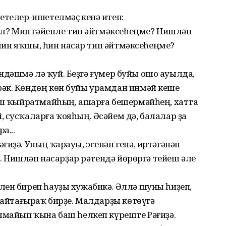
етелер-ишетелмәҫ кенә итеп:
 ул? Мин ғәйепле тип әйтмәксеһеңме? Нишләп
 мин яҡшы, һин насар тип әйт­мәксеһеңме?
, өндәшмә лә ҡуй. Беҙгә ғүмер буйы ошо ауылда,
әк. Көндөң көн буйы урамдан инмәй кеше
эш ҡыйрат­майһың, ашарға бешермәйһең, хатта
 сусҡаларға ҡояһың. Әсәйем дә, балалар ҙа
а...
ғиҙә. Уның ҡарауы, эсенән генә, иртәгәнән
ҙе. Нишләп насарҙар рәтендә йө­рөргә тейеш әле
лен биреп һауҙы хужабикә. Әллә шуны һиҙеп,
бай­тағыраҡ бирҙе. Малдарҙы көтөү­гә
лмайып ҡына баш һелкеп күреште Рәғиҙә.