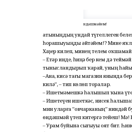
Өндәшмәйем!
Ҡатыныңдың ундай түгеллеген беле
һорашыуыңды әйтәйем!? Мине яҡл
Хәҙер килеп, минең телем оҡшамай 
– Етәр инде, һиңә бер кем дә теймәй
тынысландырып ҡа­рай, уның һайы
–Ана, кисә тағы магазин янында бе
килә”, – тип көлөп торалар.
– Ишетмәмешкә һалышып ҡына үтеп
– Ишетеүен ишеткәс, нисек һалыша
мин уларға ”овчарканың” ниндәй б
өндәшмәй үтеп китергә тейеш! Мә!
– Урам буйына сығыуы оят бит. Һине