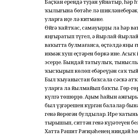
Баҫҡан ерендә туҙан уйнатыр, һәр 
ҡылығына бөтәһе лә шик­ләнеберәк,
улар­ға иҫе лә китмәне.
Өйгә ҡайтҡас, самауырҙы ла һәр в
яңғыратып түгел, ә йырлай-йырлай
ваҡытта булмағанса, өҫтәлдә яңы 
икмәк хуш еҫтәрен бөркә ине. Асыҡ 
эсерҙе. Бындай татыулыҡ, ты­ныс­
ҡысҡырып көлөп ебәреүҙән саҡ ты
Был ҡыуаныстан баҡсала сәскә атҡа
уларға ла йылмайып баҡты. Гөр-гө
күлгә төшөрҙө. Аҙым һайын ажғырып
был үҙгәрешен күргән балалар бын
генә йөрөгән булдылар. Ире ҡатын
тырышып, ситтән генә күҙәтеүен бе
Хатта Рәшит Рәғи­ҙәһенең ниндәй һ