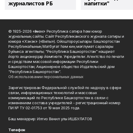
журналистов РБ
напитки"
© 1925-2026 «Һәнәк» Республика сатира һәм юмор
журналының сайты. Сайт Республиканского журнала сатиры и
юмора «Хэнэк» («Вилы»). Ойоштороусылары: Башҡортостан
Республикаһының Матбуғат һәм киң мәғлүмәт саралары
буйынса агентлығы; "Республика Башкортостан" нәшриәт
йорто акционерҙар йәмғиәте. Учредители: Агентство по печати
и средствам массовой информации Республики
Башкортостан; Акционерное общество Издательский дом
"Республика Башкортостан".
Об использовании персональных данных
Зарегистрирован Федеральной службой по надзору в сфере
связи, информационных технологий и массовых
коммуникаций по Республике Башкортостан в связи с
изменением состава учредителей - регистрационный номер
ПИ № ТУ 02-01753 от 19 мая 2025 года.
Баш мөхәррир: Илгиз Вәкил улы ИШБУЛАТОВ
Телефон