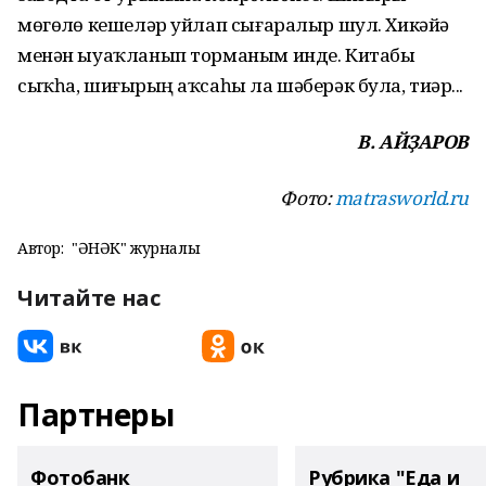
мөгөҙлө кешеләр уйлап сығаралыр шул. Хикәйә
менән ыуаҡланып тор­маным инде. Китабы
сыҡһа, ши­ғырҙың аҡсаһы ла шәберәк була, тиҙәр...
В. АЙҘАРОВ
Фото:
matrasworld.ru
Автор:
"ҺӘНӘК" журналы
Читайте нас
Партнеры
Фотобанк
Рубрика "Еда и