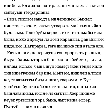
ине беҙгә. Ул арала шағирә ханым нилектән килеп
сығыуын тәҡрарланы.
– Быға тиклем заводта эшлә­гәйнем. Быйыл
пинсегә сыҡҡас, ваҡыт үткәрә алмай хыялыйҙар
була яҙҙым. Төнө буйы керпек тә ҡаға алмайымсы
бына, йоҡо дарыуы ла эсеп ҡарайым, фай­ҙаһы юҡ
инде, юҡ. Шағир­ҙарға, теге ни, нимә тип атала әле,
– Ҡатын нимәнелер иҫенә төшө­рөр­гә тырышып,
йыуан бармаҡ­тарын баш осонда бейетте, – ә-ә-ә,
илһам, илһам, бына шул нәмәҫтәкәй төндә килә
тип ишет­кәнем бар ине. Мәйтәм, нишләп алтын
кеүек ваҡытты биздилаға үткәрәм әле. Күҙҙе
упайтып бушҡа өйәҙәп ятҡансы тип, шиғыр яҙа
башлағайным, килде лә сыҡты. Хәҙер шишмә
кеүек урғылып тора бына, яҙып ҡына өлгөр.
Пустуй ғына эш икән ул.