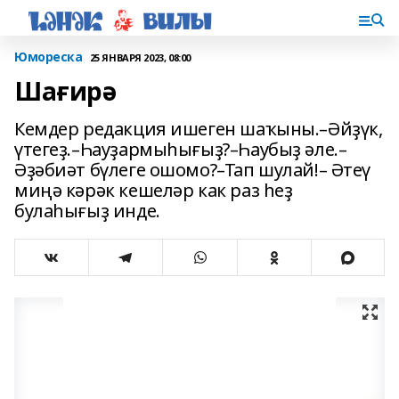
Юмореска
25 ЯНВАРЯ 2023, 08:00
Шағирә
Кемдер редакция ишеген шаҡыны.–Әйҙүк,
үтегеҙ.–Һауҙармыһығыҙ?–Һаубыҙ әле.–
Әҙәбиәт бүлеге ошомо?–Тап шулай!– Әтеү
миңә кәрәк кешеләр как раз һеҙ
булаһығыҙ инде.