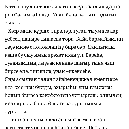
Ҡатын шулай тине лә китап кеүек ҡалын дәфтә­
рен Сәлимгә һондо. Унан йәнә лә тытылдығын
сыҡ­ты.
– Хәҙер мине күрше-тирәләр, туған-тыумасалар
үҙебеҙҙең ша­ғирә тип кенә тора. Ҡайҙа бармайым, иң
тәүҙә миңә оло­лоҡлап һүҙ бирәләр. Данлыҡлы
кеше булыу яман эрәхәт икән ул. Береһе,
туғанымдың тыуған көнөнә ши­ғыр ғына яҙып
бирсе әле, тип ки­лә, унан –икенсеһе.
Яңы асылған талант эйәһенең ижад емештәре
үтә “әсе”нән булды, ахырыһы, уны тәмләгән
һайын бығаса кәйефле генә ултырған Сәлимдең
йөҙө сирыла барҙы. Ә шағирә сурытыпмы
сурытты:
– Нишләп шуны электән яҙма­ғанмын икән,
заводта эт урынына һөйрәлгәнсе. Шиғырҙы