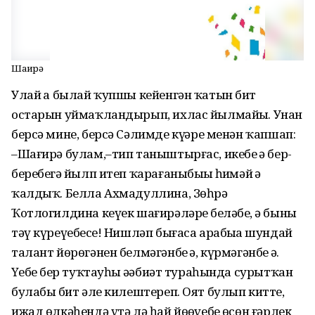
Шағирә
Улай ҙа былай ҡупшы кейенгән ҡатын бит
остарын уймаҡ­лан­ды­рып, ихлас йылмайҙы. Унан
берсә мине, берсә Сәлимде күҙҙәре менән ҡапшап:
–Шағирә булам,–тип таны­ш­тыр­ғас, икебеҙ ҙә бер-
беребеҙ­гә йылп итеп ҡарағаныбыҙҙы һиҙмәй ҙә
ҡалдыҡ. Белла Ахмадуллина, Зөһрә
Ҡотлогилди­на кеүек шағирәләрҙе беләбеҙ, ә быны
тәү кү­реүебеҙ­се! Нишләп бығаса арабыҙҙа шундай
талант йөрөгәнен белмәгәнбеҙ ҙә, күрмәгәнбеҙ ҙә.
Үҙебеҙ бер туҡ­тауһыҙ әҙәбиәт тураһында сурыт­ҡан
булабыҙ бит әле килештереп. Оят булып китте,
ижад өл­кә­һендә үтә лә һай йөҙөүебеҙ өсөн ғәрлек