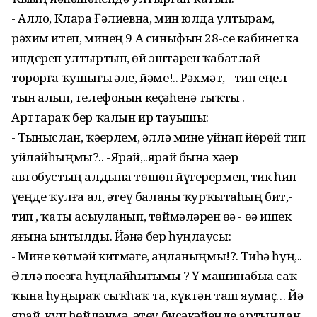
- Алло, Клара Ғәлиевна, мин юлда ултырам,
рәхим итеп, минең 9 А синыфын 28-се кабинетка
индереп ултыртып, өй эштәрен ҡабатлай
торорға ҡушығыҙ әле, йәме!.. Рәхмәт, - тип еңел
тын алып, телефонын кеҫәһенә тыҡты .
Арттараҡ бер ҡалын ир тауышы:
- Тыныслан, ҡәҙерлем, әллә мине уйнап йөрөй тип
уйлайһыңмы?.. -Ярай,..ярай бына хәҙер
автобустың алдына төшөп йүгерермен, тик һин
үҙеңде ҡулға ал, әтеү баланы ҡурҡытаһың бит,-
тип , ҡаты асыуланып, төймәләрен өҙә - өҙә ишек
яғына ынтылды. Йәнә бер һуңлаусы:
- Мине көтмәй китмәгеҙ, аңланыңмы!?. Тиһә һуң,..
Әллә поезға һуңлайһығыҙмы ? Үҙ машинабыҙҙа саҡ
ҡына һуңыраҡ сыҡһаҡ та, күктән таш яумаҫ… Йә
ярай, күп һөйләнмә, әтеү бисәкәйеңде артыңдан