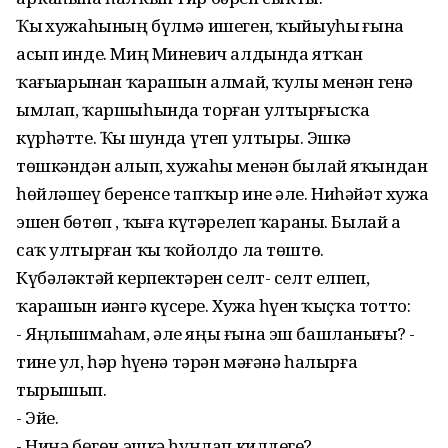
Ҡыҙ хужаһының бүлмә ишеген, ҡыйыуһыҙ ғына
асып инде. Миң Миневич алдында ятҡан
ҡағыҙҙарынан ҡарашын алмай, ҡулы менән генә
ымлап, ҡаршыһында торған ултырғысҡа
күрһәтте. Ҡыҙ шунда үтеп ултырҙы. Эшкә
төшкәндән алып, хужаһы менән былай яҡындан
һөйләшеү беренсе тапҡыр ине әле. Ниһәйәт хужа
эшен бөтөп , ҡыҙға күтәрелеп ҡараны. Былай ҙа
саҡ ултырған ҡыҙ ҡойолдо ла төштө.
Күбәләктәй керпектәрен селт- селт елпеп,
ҡарашын иҙәнгә күсерҙе. Хужа һүҙен ҡыҫҡа тотто:
- Яңлышмаһам, әле яңы ғына эш башланығыҙ? -
тине ул, һәр һүҙенә тәрән мәғәнә һалырға
тырышып.
- Эйе.
- Ниңә бөгөн эшкә һуңлап килдегеҙ?