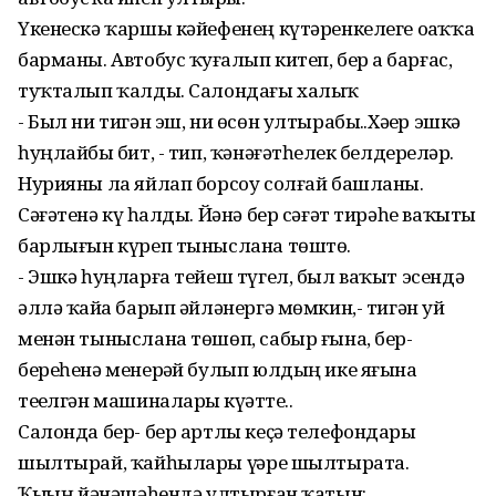
Үкенескә ҡаршы кәйефенең күтәренкелеге оҙаҡҡа
барманы. Автобус ҡуҙғалып китеп, бер аҙ барғас,
туҡталып ҡалды. Салондағы халыҡ
- Был ни тигән эш, ни өсөн ултырабыҙ..Хәҙер эшкә
һуңлайбыҙ бит, - тип, ҡәнәғәтһеҙлек белдерҙеләр.
Нурияны ла яйлап борсоу солғай башланы.
Сәғәтенә күҙ һалды. Йәнә бер сәғәт тирәһе ваҡыты
барлығын күреп тыныслана төштө.
- Эшкә һуңларға тейеш түгел, был ваҡыт эсендә
әллә ҡайҙа барып әйләнергә мөмкин,- тигән уй
менән тыныслана төшөп, сабыр ғына, бер-
береһенә менерҙәй булып юлдың ике яғына
теҙелгән машиналарҙы күҙәтте..
Салонда бер- бер артлы кеҫә телефондары
шылтырай, ҡайһылары үҙҙәре шылтырата.
Ҡыҙҙың йәнәшәһендә ултырған ҡатын: