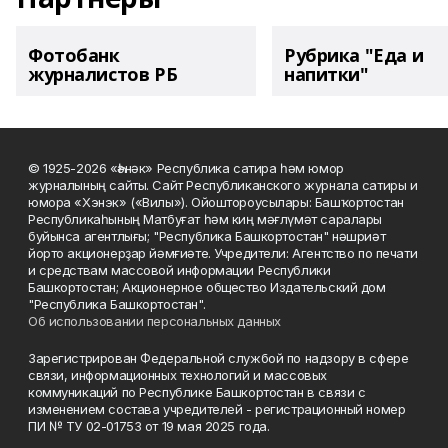
Фотобанк
Рубрика "Еда и
журналистов РБ
напитки"
© 1925-2026 «Һәнәк» Республика сатира һәм юмор
журналының сайты. Сайт Республиканского журнала сатиры и
юмора «Хэнэк» («Вилы»). Ойоштороусылары: Башҡортостан
Республикаһының Матбуғат һәм киң мәғлүмәт саралары
буйынса агентлығы; "Республика Башкортостан" нәшриәт
йорто акционерҙар йәмғиәте. Учредители: Агентство по печати
и средствам массовой информации Республики
Башкортостан; Акционерное общество Издательский дом
"Республика Башкортостан".
Об использовании персональных данных
Зарегистрирован Федеральной службой по надзору в сфере
связи, информационных технологий и массовых
коммуникаций по Республике Башкортостан в связи с
изменением состава учредителей - регистрационный номер
ПИ № ТУ 02-01753 от 19 мая 2025 года.