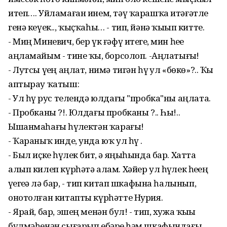
итеп…. Уйламаған инем, тәү ҡарашҡа итәғәтле
генә кеүек.., ҡыҫҡаһы… - тип, йәнә ҡыҙып китте.
- Миң Миневич, бер үк ғәфү итегеҙ, мин һеҙҙе
аңламайым - тине ҡыҙ, борсолоп. -Аңлатығыҙ!
- Лутсы үҙең аңлат, нимә тигән һүҙ ул «бөкө»?.. Ҡыҙ
аптырау ҡатыш:
- Ул һүҙ рус телендә юлдағы "пробка"ны аңлата.
- Пробканы ?!. Юлдағы пробканы ?.. Һы!..
Ышанмаһағыҙ һүҙлектән ҡарағыҙ!
- Ҡараныҡ инде, унда юҡ ул һүҙ .
- Был иҫке һүҙлек бит, ә яңыһында бар. Хатта
алып килеп күрһәтә алам. Хәйер ул һүҙлек һеҙҙең
үҙегеҙҙә лә бар, - тип китап шкафына һалынып,
онотолған китапты күрһәтте Нурия.
- Ярай, бар, эшең менән бул! - тип, хужа ҡыҙҙы
бүлмәһенән сығарып ебәрҙе һәм шкафындағы