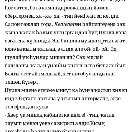
һөсләтеп, бөтә командировкаңдың йәмен
ебәртермен, ха –ха- ха, - тип йәмһеҙ итеп көлдө.
Салон гөжләп тора.
Кешеләр
ҙең һөйләшеүенә оҙаҡ
ҡына ҡолаҡ һалып ултырғандан һуң Нурия йәнә
сәғәтенә күҙ һалды. Эш башланыуына ярты сәғәт
кенә ваҡыты ҡалған, ә алда әле ой- ой- ой.. Эх,
шулай уҡ һуңлар микән ни? Саҡ эшләй
башланы, ҡалай уңайһыҙ килеп сыға бит әле был.
Баяғы егет әйтмешләй, хет автобус алдынан
төшөп йүгер…
Нурия эшенә егерме минутҡа һуңға ҡалып килеп
инде. Өҫтәле артына ултырып өлгөрмәне, эске
телефондан хужа:
- Хәҙер үк минең кабинетка инегеҙ! - тип, ҡәтғи
тауыш менән үҙенә саҡырып алды.Ҡыҙҙың
арҡаһына һалҡын тир бәреп сыҡты.