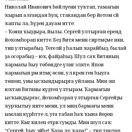
Николай Иванович һөйлә­үе­нән туҡтап, тамағын
ҡырып алғандан һуң, стакандан бер йотом сәй
ҡапты ла, һүҙен дауам итте:
– Ҡояш ҡыҙҙыра, йылы. Сергей ултырған ерендә
йоҡомһорап китте. Беҙ Витя менән сиртмәҫме икән,
тип ултырабыҙ. Тегеләй ҙә һалып ҡарайбыҙ, былай
ҙа осора­быҙ – юҡ, файҙаһыҙ. Шул саҡ Витяның
ҡармағы һыу төбөндәге үләнгә эләкте. Япон
ҡармағын әрәм итмәҫ өсөн, ул әкрен генә һыуға
төшөп, уны ысҡындырырға уйланы. Мин эш
юҡтан Витяны күҙәтеп ултырам. Ҡармағын
ысҡындырғас, йоҡомһорап ултырған Сер­гей­ҙы
ҡурҡытыу ниәте менән, ул миңә бармағы менән
ымлап күрһәтте лә, уға табан һаҡ ҡына йөҙөп
китте. Кәмәгә килеп етәрәк сумды. Мин шул саҡ:
“Сергей, һыу эйәһе! Ҡара әле, ҡара!” – тип төртөп