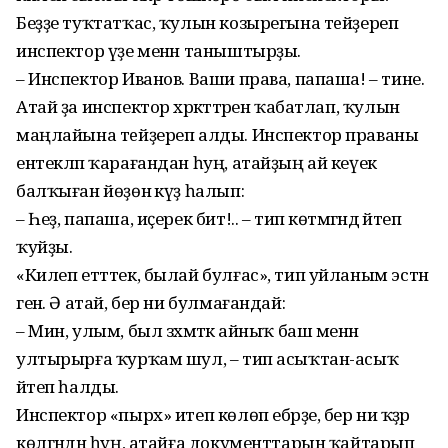
Беҙҙе туҡ­татҡас, ҡулын козырегына тeйҙереп
инспектор үҙе менән таныштырҙы.
– Инспектор Иванов. Ваши права, папаша! – тине.
Атай ҙа инспектор хәрә­кәт­тәрен ҡабатлап, ҡулын
маңлайына тeйҙереп алды. Инспектор праваны
ентек­ләп ҡарағандан һуң, атайҙың ай кеүек
балҡыған йөҙөнә күҙ һалып:
– Һеҙ, папаша, иҫерек бит!.. – тип көтмәгәндә әй­теп
ҡуйҙы.
«Килеп етттек, былай бул­ғас», тип уйланым эстән
генә. Ә атай, бер ни булмағандай:
– Мин, улым, был зәхмәткә айныҡ баш менән
ултырырға ҡурҡам шул, – тип асыҡтан-асыҡ
әйтеп һалды.
Инспектор «пырх» итеп көлөп ебәрҙе, бер ни ҡәҙәр
көлгәндән һуң, атайға документтарын ҡайтарып