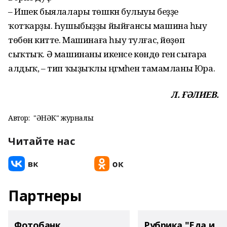
– Ишек быялалары төшкән булыуы беҙҙе
ҡотҡарҙы. Һушыбыҙҙы йыйғансы машина һыу
төбөнә китте. Ма­шинаға һыу тулғас, йөҙөп
сыҡтыҡ. Ә машинаны икенсе көндө генә сығара
алдыҡ, – тип ҡыҙыҡлы әңгәмәһен тамамланы Юра.
Л. ҒӘЛИЕВ.
Автор:
"ҺӘНӘК" журналы
Читайте нас
Партнеры
Фотобанк
Рубрика "Еда и