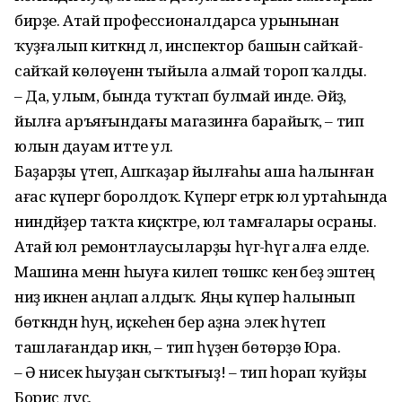
бирҙе. Атай профессионалдарса урынынан
ҡуҙғалып киткән­дә лә, инспектор башын сайҡай-
сайҡай көлөүенән тыйыла алмай тороп ҡалды.
– Да, улым, бында туҡтап булмай инде. Әйҙә,
йылға аръяғындағы магазинға барайыҡ, – тип
юлын дауам итте ул.
Баҙарҙы үтеп, Ашҡаҙар йылғаһы аша һалынған
ағас күпергә боролдоҡ. Күпергә етәрәк юл уртаһында
нин­дәйҙер таҡта киҫәктәре, юл тамғалары осраны.
Атай юл ремонтлаусыларҙы һүгә-һүгә алға елде.
Машина менән һыуға килеп төшкәс кенә беҙ эштең
ниҙә икәнен аңлап алдыҡ. Яңы күпер һалынып
бөткәндән һуң, иҫкеһен бер аҙна элек һүтеп
ташлағандар икән, – тип һүҙен бөтөрҙө Юра.
– Ә нисек һыуҙан сыҡ­тығыҙ! – тип һорап ҡуйҙы
Борис дуҫ.