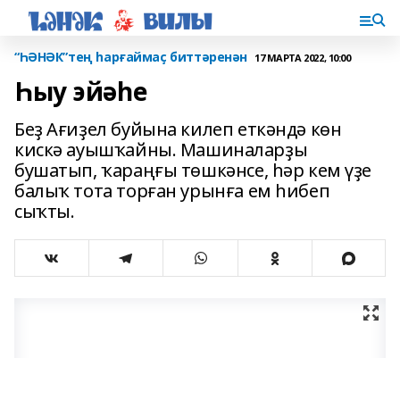
“ҺӘНӘК”тең һарғаймаҫ биттәренән
17 МАРТА 2022, 10:00
Һыу эйәһе
Беҙ Ағиҙел буйына килеп еткәндә көн
кискә ауыш­ҡайны. Машиналарҙы
бушатып, ҡараңғы төшкәнсе, һәр кем үҙе
балыҡ тота торған урынға ем һибеп
сыҡты.