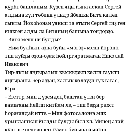
күрһәтә башланым. Күҙен яңы ғына асҡан Сергей
алдына күл төбөнән үләндәр йәбешкән Витя килеп
сыҡты. Йоҡо­һонан уянып та етмәгән Сергей тиҙ генә
ишкәген алды ла Витяның башына тон­дорҙо.
– Витя менән ни булды?
– Нимә булһын, аҙна буйы «мөгөҙ» менән йөрөнө, –
тип ҡуйҙы оҙон-оҙаҡ һөйләргә яратмаған Николай
Иванович.
Тирә-яҡты яңғыратып ҡыс­ҡырып көлгән тауыш
яңғы­раны. Бер аҙҙан, халыҡ кө­лөү­ҙән туҡтағас,
Юра:
– Егеттәр, мин дә үҙемдең баштан үткән бер
ваҡиғаны һөйләп китәйем әле, – тип беҙҙән рөхсәт
һорағандай итте. – Мин фотосалонға эшкә
урынлашҡан йылды булды был хәл. Минең атай,
күптәнге пенсионер, ғүмер буйына йыйған