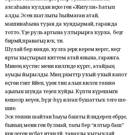
аҡсаһына ҡулдан иҫке генә «Жигули» һатып
алды. Эсенә шатлығы һыймаған атай,
машинаһына туҙан да ҡундырмай, гаражда
тотто. Үҙе руль артына ултырырға ҡурҡа, ә беҙгә
бирмәй,правағыҙ юҡ, ти.
Шулай бер көндө, ҡулға әҙерәк керем кергәс, кеҫәгә
ярты ҡыҫтырып киттем атай янына, гаражға.
Минең күс­тәнәс менән килгәнде күр­гәс, атайҙың
ауыҙы йырылды. Миңә рәхмәттәр уҡый-уҡый капот
өҫтөнә гәзит йәйеп, үҙенә тип алып килгән төшкө
аҙығын шунда теҙеп ҡуйҙы. Күптән күрешмәгән
кешеләр кеүек, һүҙгә-һүҙ ялғап бушаттыҡ теге ше­
шәне.
Эскә төшкән шайтан һыуы башты әйләндереп ебәрҙе,
бының менән генә булмай, тағы бер “ялтыр баш”
кәрәк­леген иҫбат иткәндәй, танау­ҙы ҡытыҡлай