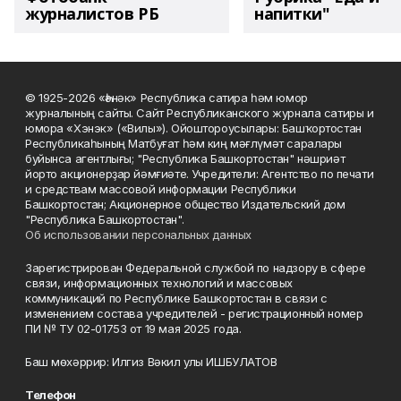
журналистов РБ
напитки"
© 1925-2026 «Һәнәк» Республика сатира һәм юмор
журналының сайты. Сайт Республиканского журнала сатиры и
юмора «Хэнэк» («Вилы»). Ойоштороусылары: Башҡортостан
Республикаһының Матбуғат һәм киң мәғлүмәт саралары
буйынса агентлығы; "Республика Башкортостан" нәшриәт
йорто акционерҙар йәмғиәте. Учредители: Агентство по печати
и средствам массовой информации Республики
Башкортостан; Акционерное общество Издательский дом
"Республика Башкортостан".
Об использовании персональных данных
Зарегистрирован Федеральной службой по надзору в сфере
связи, информационных технологий и массовых
коммуникаций по Республике Башкортостан в связи с
изменением состава учредителей - регистрационный номер
ПИ № ТУ 02-01753 от 19 мая 2025 года.
Баш мөхәррир: Илгиз Вәкил улы ИШБУЛАТОВ
Телефон