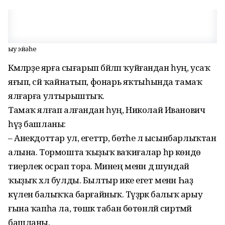
Һыу эйәһе
Кәмәләрҙе ярға сығарып бәйләп ҡуйғандан һуң, усаҡ
яғып, сәй ҡайнатып, фонарь яҡтыһында тамаҡ
ялғарға ултырыштыҡ.
Тамаҡ ялғап алғандан һуң, Николай Иванович
һүҙ башланы:
– Анекдоттар ул, егеттәр, бөтәһе лә ысынбарлыҡтан
алына. Тормошта ҡыҙыҡ ваҡиғалар һәр көндө
тиерлек осрап тора. Минең менән дә шундай
ҡыҙыҡ хәл булды. Былтыр ике егет менән Һаҙ
күленә балыҡҡа барғайныҡ. Тәүҙәрәк балыҡ арыу
ғына ҡапһа ла, төшкә табан бөтөнләй сиртмәй
башланы.