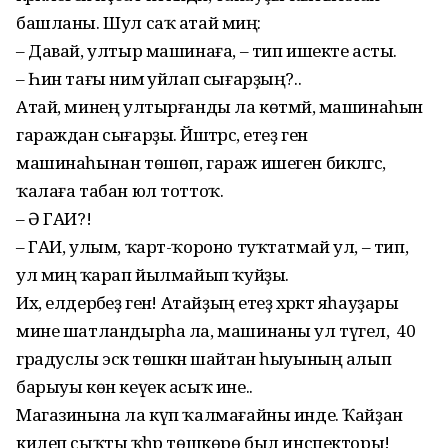
башланы. Шул саҡ атай миңә:
– Давай, ултыр машинаға, – тип ишекте асты.
– Һин тағы нимә уйлап сығарҙың?..
Атай, минең ултырғанды ла көтмәй, машинаһын
гараждан сығарҙы. Йәштәрсә, етеҙ генә
машинаһынан төшөп, гараж ишеген бик­ләгәс,
ҡалаға табан юл тот­тоҡ.
– Ә ГАИ?!
– ГАИ, улым, ҡарт-ҡороно туҡтатмай ул, – тип,
ул миңә ҡарап йылмайып ҡуйҙы.
Их, елдерәбеҙ генә! Атай­ҙың етеҙ хәрәкәт яһауҙары
мине шатландырһа ла, машинаны ул түгел, ә 40
градуслы эскә төшкән шайтан һыуының алып
барыуы көн кеүек асыҡ ине..
Магазинына ла күп ҡал­мағайны инде. Ҡайҙан
килеп сыҡты ҡәһәр төшкөрө был инспекторы!