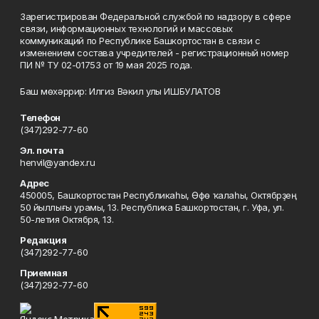
Зарегистрирован Федеральной службой по надзору в сфере
связи, информационных технологий и массовых
коммуникаций по Республике Башкортостан в связи с
изменением состава учредителей - регистрационный номер
ПИ № ТУ 02-01753 от 19 мая 2025 года.
Баш мөхәррир: Илгиз Вәкил улы ИШБУЛАТОВ
Телефон
(347)292-77-60
Эл. почта
henvil@yandex.ru
Адрес
450005, Башҡортостан Республикаһы, Өфө ҡалаһы, Октябрҙең
50 йыллығы урамы, 13. Республика Башкортостан, г. Уфа, ул.
50-летия Октября, 13.
Редакция
(347)292-77-60
Приемная
(347)292-77-60