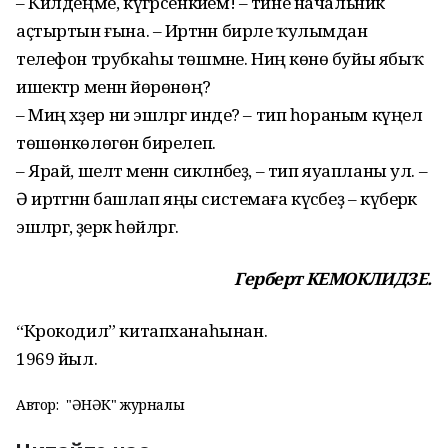
– Килдеңме, күгәрсенкәйем! – тине начальник
аҫтыртын ғына. – Иртәнән бирле ҡулымдан
телефон трубкаһы төшмәне. Ниңә көнө буйы ябыҡ
ишектәр менән йөрөнөң?
– Миңә хәҙер ни эшләргә инде? – тип һораным күңел
төшөнкөлөгөнә бирелеп.
– Ярай, шелтә менән сикләнәбеҙ, – тип яуапланы ул. –
Ә иртәгәнән башлап яңы системаға күсәбеҙ – күберәк
эшләргә, әҙерәк һөйләргә.
Герберт КЕМОКЛИДЗЕ.
“Крокодил” китапханаһынан.
1969 йыл.
Автор:
"ҺӘНӘК" журналы