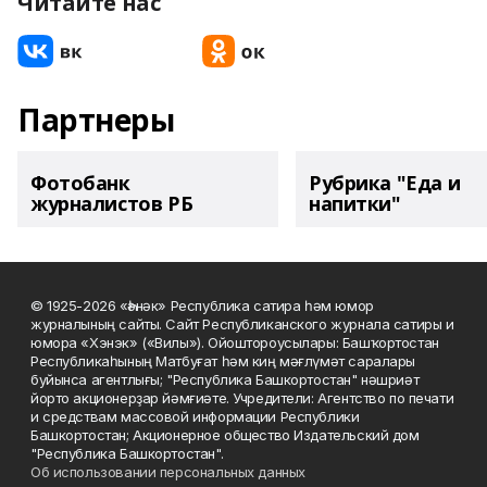
Читайте нас
Партнеры
Фотобанк
Рубрика "Еда и
журналистов РБ
напитки"
© 1925-2026 «Һәнәк» Республика сатира һәм юмор
журналының сайты. Сайт Республиканского журнала сатиры и
юмора «Хэнэк» («Вилы»). Ойоштороусылары: Башҡортостан
Республикаһының Матбуғат һәм киң мәғлүмәт саралары
буйынса агентлығы; "Республика Башкортостан" нәшриәт
йорто акционерҙар йәмғиәте. Учредители: Агентство по печати
и средствам массовой информации Республики
Башкортостан; Акционерное общество Издательский дом
"Республика Башкортостан".
Об использовании персональных данных