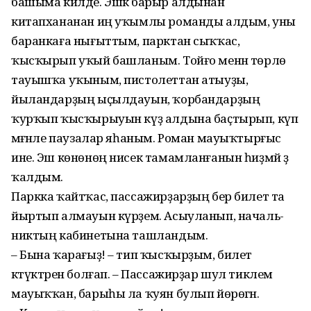
башыма килде. Эшкә барыр алдынан
китапхананан иң уҡымлы романды алдым, уны
баранкаға нығыттым, парктан сыҡҡас,
ҡысҡырып уҡый башланым. Тойғо менән төрлө
тауышҡа уҡыным, пистолеттан атыуҙы,
йыландарҙың ыҫылдауын, ҡор­бан­дарҙың
ҡурҡып ҡысҡырыуын күҙ алдына баҫтырып, күп
мәғәнәле паузалар яһаным. Роман мауыҡтырғыс
ине. Эш кө­нөнөң нисек тамамланғанын һиҙмәй ҙә
ҡалдым.
Паркка ҡайтҡас, пассажир­ҙарҙың бер билет та
йыртып алмауын күрҙем. Асыуланып, на­чаль­
никтың кабинетына ташландым.
– Бына ҡарағыҙ! – тип ҡысҡыр­ҙым, билет
кәтүктәрен болғап. – Пассажирҙар шул тиклем
мауыҡҡан, барыһы ла ҡуян булып йөрөгән.