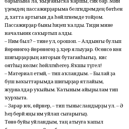
барыһына ла, ҡыҙ­ғанысҡа ҡаршы, сик бар. Мин
үҙемдең пассажирҙарыма белгән­дәремдең бөтәһен
дә, хатта артығын да һөйләгәнемде тойҙом.
Пассажир­ҙар быны һиҙеп ҡалды. Тиҙҙән мине
начальник саҡыртып алды.
– Нимә был? – тине ул, орошоп. – Алдынғы булып
йөрөнөгөҙ-йөрө­нөгөҙ ҙә, хәҙер ялыуҙар. Өсөнсө көн
шиғырҙарҙың авторын бута­ған­һығыҙ, ә кисә
оятһыҙ көләмәс һөйләгәнһегеҙ. Яҡшы түгел!
– Материал етмәй, – тип аҡлан­дым. – Былай ҙа
буш ваҡыттарымда шиғырҙар ятлайым,
журналдар уҡыйым. Ҡатыным айырылам тип
ҡурҡыта.
– Зарар юҡ, өйрәнер, – тип тынысландырҙы ул. – Ә
һеҙ берәй яңы нәмә уйлап сығарығыҙ.
Төнө буйы уйландым, таң атыуға ҡапыл