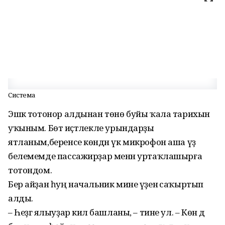
Система
Эшкә тотонор алдынан төнө буйы ҡала тарихын
уҡыным. Бөтә иҫтә­лекле урындарҙы
ятланым,беренсе көндән үк микрофон аша үҙ
белемемде пассажирҙар менән уртаҡ­лашырға
тотондом.
Бер айҙан һуң начальник мине үҙе­нә саҡыртып
алды.
– Һеҙгә ялыуҙар килә башланы, – тине ул. – Көн дә