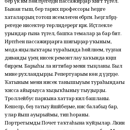
бер үк нәмә һөй­ләүегеҙҙән пассажирҙар ҡәнәғәт түгел.
Бынан тыш, бер тарих профессоры һеҙҙәге
хаталарҙың тотош исемлеген ебәргән. Һеҙгә хәбәрҙә­
регеҙҙе нисектер төрләндерергә кәрәк. Иҫтәлекле
урындар ғына түгел, башҡа темалар ҙа бар бит.
Иртәгәһен пассажирҙарға шиғыр­ҙар уҡыным,
мода яңылыҡтары тураһында һөйләнем, туҙған
диванды үҙең нисек ремонтлау хаҡында кәңәш
бирҙем. Барыһы ла иғтибар менән тыңланы. Был
мине рух­ландырҙы. Репертуарым көн дә үҙгәрҙе.
Ҡатыным менән нисек танышыуым тураһындағы
ҡисса айырыуса ҡыҙыҡһыныу тыуҙырҙы.
Троллейбус паркына хаттар килә башланы.
Кешеләр, беҙ татыу йәшәй­беҙме, нисә балабыҙ бар,
улар йыш ауырыймы, тип һораны.
Портретымды Почет таҡтаһына ҡуйҙылар. Ләкин