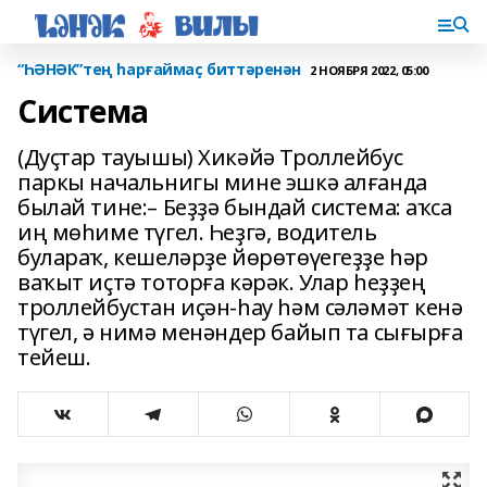
“ҺӘНӘК”тең һарғаймаҫ биттәренән
2 НОЯБРЯ 2022, 05:00
Система
(Дуҫтар тауышы) Хикәйә Троллейбус
паркы начальнигы мине эшкә алғанда
былай тине:– Беҙҙә бындай система: аҡса
иң мөһиме түгел. Һеҙгә, водитель
булараҡ, кешеләрҙе йөрөтөүегеҙҙе һәр
ваҡыт иҫтә тоторға кәрәк. Улар һеҙҙең
троллейбустан иҫән-һау һәм сәләмәт кенә
түгел, ә нимә менәндер байып та сығырға
тейеш.