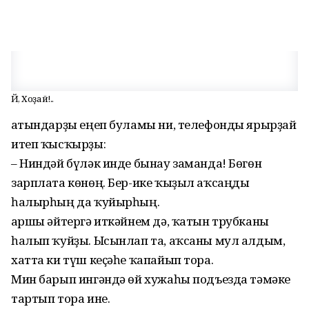
Йә, Хоҙай!..
Ҡатындарҙы еңеп буламы ни, телефонды ярырҙай
итеп ҡысҡырҙы:
– Ниндәй бүләк инде бынау заманда! Бөгөн
зарплата көнөң. Бер-ике ҡыҙыл аҡсаңды
һалырһың да ҡуйырһың.
Ҡаршы әйтергә иткәйнем дә, ҡатын трубканы
һалып ҡуйҙы. Ысынлап та, аҡсаны мул алдым,
хатта ки түш кеҫәһе ҡапайып тора.
Мин барып ингәндә өй хужаһы подъезда тәмәке
тартып тора ине.