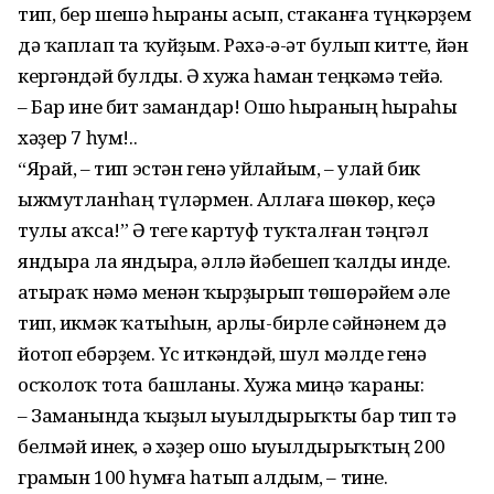
тип, бер шешә һыраны асып, стаканға түңкәрҙем
дә ҡаплап та ҡуйҙым. Рәхә-ә-әт булып китте, йән
кергәндәй булды. Ә хужа һаман теңкәмә тейә.
– Бар ине бит замандар! Ошо һыраның һыраһы
хәҙер 7 һум!..
“Ярай, – тип эстән генә уйлайым, – улай бик
ыжмутланһаң түләрмен. Аллаға шөкөр, кеҫә
тулы аҡса!” Ә теге картуф туҡталған тәңгәл
яндыра ла яндыра, әллә йәбешеп ҡалды инде.
Ҡатыраҡ нәмә менән ҡырҙырып төшөрәйем әле
тип, икмәк ҡатыһын, арлы-бирле сәйнәнем дә
йотоп ебәрҙем. Үс иткәндәй, шул мәлде генә
осҡолоҡ тота башланы. Хужа миңә ҡараны:
– Заманында ҡыҙыл ыуылдырыҡты бар тип тә
белмәй инек, ә хәҙер ошо ыуылдырыҡтың 200
грамын 100 һумға һатып алдым, – тине.