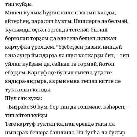
тип ҡуйҙы.
Минең ҡулым һуҙған килеш ҡатып ҡалды,
әйтерһең, паралич һуҡты. Нишләргә лә белмәй,
ҡулымды өҫтәл өҫтөндә тегеләй-былай
борғолап торҙом да әле генә бешеп сыҡҡан
картуфҡа үрелдем. “Үҙебеҙҙең ризыҡ, ниндәй
генә ауыр йылдарҙа ла шул ҡотҡарҙы бит, – тип
уйлап ҡуйҙым да, сәйнәп тә тормай, йотоп
ебәрҙем. Картуф эҫе булып сыҡты, үңәсте
яндыра-яндыра, аҡрын ғына төшөп китте лә
туҡталып ҡалды.
Шул саҡ хужа:
– Биҙрәһе 50 һум, бер тин дә төшмәне, ҡәһәрең, –
тип әйтеп ҡуйҙы.
Теге картуф туҡтап ҡалған ерендә тағы ла
нығыраҡ бешерә башланы. Ни булһа ла булыр