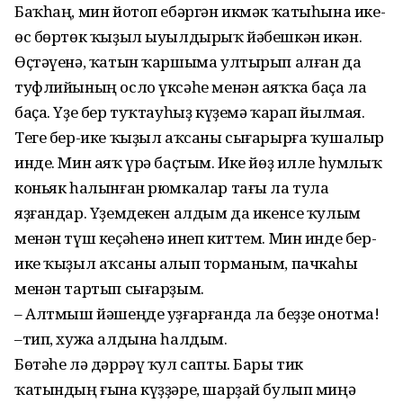
Баҡһаң, мин йотоп ебәргән икмәк ҡатыһына ике-
өс бөртөк ҡыҙыл ыуылдырыҡ йәбешкән икән.
Өҫтәүенә, ҡатын ҡаршыма ултырып алған да
туфлийының осло үксәһе менән аяҡҡа баҫа ла
баҫа. Үҙе бер туҡтауһыҙ күҙемә ҡарап йылмая.
Теге бер-ике ҡыҙыл аҡсаны сығарырға ҡушалыр
инде. Мин аяҡ үрә баҫтым. Ике йөҙ илле һумлыҡ
коньяк һалынған рюмкалар тағы ла тула
яҙғандар. Үҙемдекен алдым да икенсе ҡулым
менән түш кеҫәһенә инеп киттем. Мин инде бер-
ике ҡыҙыл аҡсаны алып торманым, пачкаһы
менән тартып сығарҙым.
– Алтмыш йәшеңде уҙғарғанда ла беҙҙе онотма!
–тип, хужа алдына һалдым.
Бөтәһе лә дәррәү ҡул сапты. Бары тик
ҡатындың ғына күҙҙәре, шарҙай булып миңә