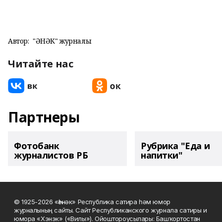
Автор:
"ҺӘНӘК" журналы
Читайте нас
Партнеры
Фотобанк
Рубрика "Еда и
журналистов РБ
напитки"
© 1925-2026 «Һәнәк» Республика сатира һәм юмор
журналының сайты. Сайт Республиканского журнала сатиры и
юмора «Хэнэк» («Вилы»). Ойоштороусылары: Башҡортостан