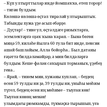
– Күп ултырттылар инде йомшаҡҡа, етеп торор!
– тигән булдым.
Көлөшә-көлөшә өҫтәл тирәләй ултырыштыҡ.
Табынды хужа үҙе асып ебәрҙе.
– Дуҫтар! – тине ул, өҫтәлдәге ризыҡтарға,
эсемлектәргә оҙаҡ ҡына ҡарап. – Бына бөгөн
миңә 59, киләһе йылға 60 тула бит инде, пенсия
ашай башлайым, Алла бойорһа... Был датаны
ғәҙәттә билдәләмәйҙәр, ә мин билдәләргә
булдым. Кеше-фәлән саҡырып торманыҡ, үҙебеҙ
генә...
– Ярай, – тинем мин, хужаны хуплап, – беҙҙең
өсөн 59 тулды ни ҙә, 39 тулды ни, уныһы мөһим
түгел, беҙҙең өсөн иң мөһиме – тыуған көн!
Тыуған көнөң менән!
Ҡулымдағы рюмкамды, түкмәҫкә тырышып, уға