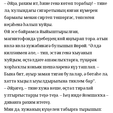
– Әйҙә, рәхим ит, һине генә көтөп торабыҙ! – тине
лә, ҡулындағы сигаретының янған күмерен
бармағы менән сиртеп төшөргәс, төпсөгөн
кеҫәһенә һалып ҡуйҙы.
Өй эсе байрамса йыйыштырылған,
магнитофонда үҙебеҙҙең көй яңғырап тора. Ҡатын
көлә-көлә хужабикәгә булышып йөрөй. “Әлдә
килгәнмен әле, – тип, эстән генә ҡыуанып
ҡуйҙым, өҫтәлдәге ашамлыҡтарға, түңәрәк
ҡорһаҡлы коньяк шешәләренә күҙ ташлап. –
Бына бит, ауыр заман тигән булалар, ә бөтәһе лә,
хатта ҡыҙыл ыуылдырығына тиклем бар”.
– Әйҙәгеҙ, – тине хужа кеше, өҫтәл тирәләй
ултырғыстарҙы теҙә-теҙә. – Һеҙ инде йомшаҡҡа –
диванға рәхим итегеҙ.
Мин дә, хужаның күңелен табырға тырышып: