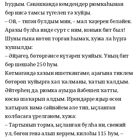
һуҙҙым. Сәкәшкәндә кемдеңдер рюмкаһынан
бер нисә тамсы түгелеп тә ҡуйҙы.
– Ой, – тигән булдым мин, – мал ҡәҙерен беләйек.
Араҡы булһа инде сурт с ним, коньяк бит был!
Шуны ғына көтөп торған һымаҡ, хужа ла һүҙгә
ҡушылды:
– Әйҙәгеҙ, бөтөргәнсе күтәреп ҡуяйыҡ. Уның бит
бер шешәһе 250 һум.
Көтмәгәндә хаҡын ишеткәнгәме, аҙағына тиклем
бөтөрөп ҡуйырға хәл ҡалманы, ҡатып ҡалдым.
Әйтерһең дә, рюмка ауыҙҙа йәбешеп ҡатты,
көскә шаҡарып алдым. Ирендәрҙе яҙыр өсөн
ҡатыраҡ нәмә сәйнәйем әле тип, ыҫланған
колбасаға үрелгәнем, хужа:
– Тартынып торма, ыҫланған булһа ни, свежий
ул, бөгөн генә алып керҙем, килоһы 115 һум, –