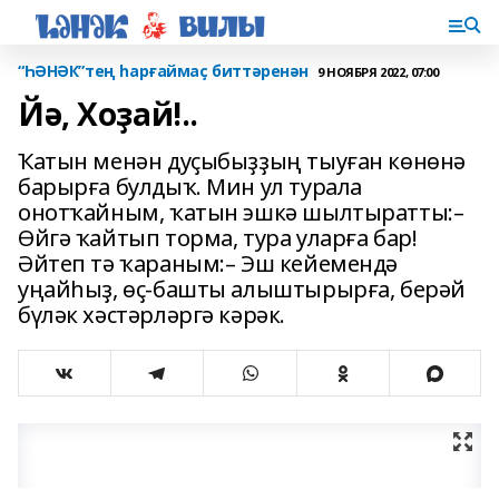
“ҺӘНӘК”тең һарғаймаҫ биттәренән
9 НОЯБРЯ 2022, 07:00
Йә, Хоҙай!..
Ҡатын менән дуҫыбыҙҙың тыуған көнөнә
барырға булдыҡ. Мин ул турала
онотҡайным, ҡатын эшкә шылтыратты:–
Өйгә ҡайтып торма, тура уларға бар!
Әйтеп тә ҡараным:– Эш кейемендә
уңайһыҙ, өҫ-башты алыштырырға, берәй
бүләк хәстәр­ләргә кәрәк.