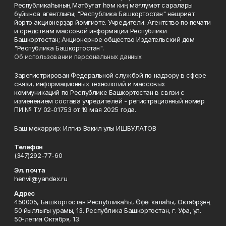
Республикаһының Матбуғат һәм киң мәғлүмәт саралары
буйынса агентлығы; "Республика Башкортостан" нәшриәт
йорто акционерҙар йәмғиәте. Учредители: Агентство по печати
и средствам массовой информации Республики
Башкортостан; Акционерное общество Издательский дом
"Республика Башкортостан".
Об использовании персональных данных
Зарегистрирован Федеральной службой по надзору в сфере
связи, информационных технологий и массовых
коммуникаций по Республике Башкортостан в связи с
изменением состава учредителей - регистрационный номер
ПИ № ТУ 02-01753 от 19 мая 2025 года.
Баш мөхәррир: Илгиз Вәкил улы ИШБУЛАТОВ
Телефон
(347)292-77-60
Эл. почта
henvil@yandex.ru
Адрес
450005, Башҡортостан Республикаһы, Өфө ҡалаһы, Октябрҙең
50 йыллығы урамы, 13. Республика Башкортостан, г. Уфа, ул.
50-летия Октября, 13.