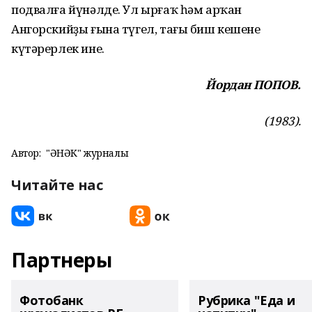
под­валға йүнәлде. Ул ырғаҡ һәм ар­ҡан
Ангорскийҙы ғына түгел, тағы биш кешене
күтәрерлек ине.
Йордан ПОПОВ.
(1983).
Автор:
"ҺӘНӘК" журналы
Читайте нас
Партнеры
Фотобанк
Рубрика "Еда и