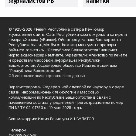
журналистов РБ
напитки"
© 1925-2026 «Һәнәк» Республика сатира һәм юмор
журналының сайты. Сайт Республиканского журнала сатиры и
юмора «Хэнэк» («Вилы»). Ойоштороусылары: Башҡортостан
Республикаһының Матбуғат һәм киң мәғлүмәт саралары
буйынса агентлығы; "Республика Башкортостан" нәшриәт
йорто акционерҙар йәмғиәте. Учредители: Агентство по печати
и средствам массовой информации Республики
Башкортостан; Акционерное общество Издательский дом
"Республика Башкортостан".
Об использовании персональных данных
Зарегистрирован Федеральной службой по надзору в сфере
связи, информационных технологий и массовых
коммуникаций по Республике Башкортостан в связи с
изменением состава учредителей - регистрационный номер
ПИ № ТУ 02-01753 от 19 мая 2025 года.
Баш мөхәррир: Илгиз Вәкил улы ИШБУЛАТОВ
Телефон
(347)292-77-60