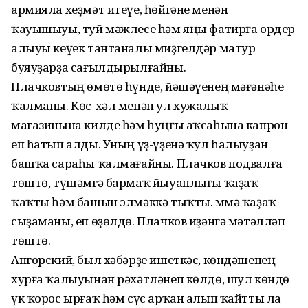
армияла хеҙмәт итеүе, һөйгәне менән
ҡауышыуы, туй мәжлесе һәм яңы фатирға ордер
алыуы кеүек тантаналы миҙгелдәр матур
буяуҙарҙа сағылдырыл­ғай­ны.
Плачковтың өмөтө һүнде, йә­шәүенең мәғәнәһе
ҡалманы. Көс-хәл менән ул хужалыҡ
магазинына килде һәм һуңғы аҡ­саһына капрон
еп һатып алды. Уның үҙ-үҙенә ҡул һалыуҙан
башҡа сараһы ҡалмағайны. Плачков подвалға
төштө, тү­шәмгә бармаҡ йыуанлығы ҡа­ҙаҡ
ҡаҡты һәм башын элмәккә тыҡты. Әммә ҡаҙаҡ
сыҙаманы, еп өҙөлдө. Плачков иҙәнгә мә­тәл­ләп
төштө.
Ангорский, был хәбәрҙе ишет­­кәс, көндәшенең
хурға ҡалыуынан рәхәтләнеп көлдө, шул көндө
үк ҡорос ырғаҡ һәм сүс арҡан алып ҡайтты ла