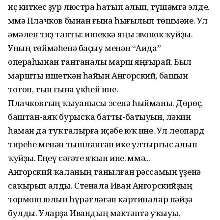
иҫ киткес ҙур люстра һатып алып, түшәм­гә элде.
Әммә Плачков бынан ғына һығылып төшмәне. Ул
әмәлен тиҙ тапты: ишеккә яңы звонок ҡуйҙы.
Уның төймәһенә баҫыу менән “Аида”
операһынан тантаналы марш яңғырай. Был
маршты ишеткән һайын Ангорский, башын
тотоп, тын ғына үкһей ине.
Плачковтың ҡыуанысы эсенә һыйманы. Дөрөҫ,
баштан-аяҡ бурысҡа батты-батыуын, ләкин
һаман да туҡталырға иҫәбе юҡ ине. Ул леопард
тиреһе менән тышланған ике ултырғыс алып
ҡуйҙы. Еңеү сәғәте яҡын ине. Әммә...
Ангорский ҡаланың танылған рәссамын үҙенә
саҡырып алды. Стенала Иван Ангорскийҙың
тормош юлын һүрәтләгән картиналар пәйҙә
булды. Уларҙа Ивандың мәктәптә уҡыуы,