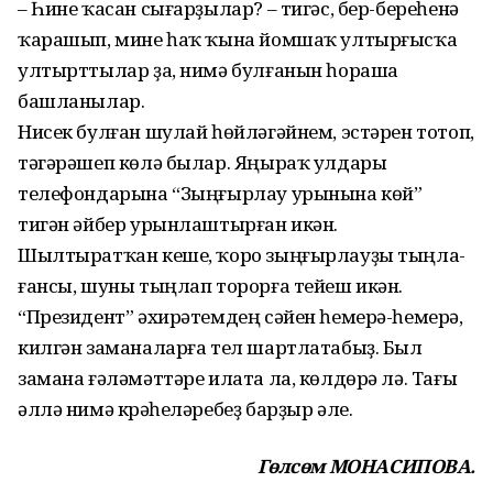
– Һине ҡасан сығарҙылар? – тигәс, бер-береһенә
ҡарашып, мине һаҡ ҡына йомшаҡ ултыр­ғысҡа
ултырттылар ҙа, нимә булғанын һораша
башланылар.
Нисек булған шулай һөй­лә­гәйнем, эстәрен тотоп,
тәгәрәшеп көлә былар. Яңыраҡ улдары
телефондарына “Зыңғырлау урынына көй”
тигән әйбер урын­лаштырған икән.
Шылтыратҡан кеше, ҡоро зыңғырлауҙы тыңла­
ғансы, шуны тыңлап торорға тейеш икән.
“Президент” әхирәтемдең сә­йен һемерә-һемерә,
килгән за­маналарға тел шартлатабыҙ. Был
замана ғәләмәттәре илата ла, көл­дөрә лә. Тағы
әллә нимә кү­рә­һеләребеҙ барҙыр әле.
Гөлсөм МОНАСИПОВА.