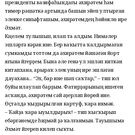
президенты вазифаһын­дағы әхирә­тем һәм
тимер рә­шәткә артында башын эйеп ултырған
элекке синыфташым, әхирәтемдең һөйөклө ире
Әхмәт.
Күңелем тулышып, илап та алдым. Нимәлер
эшләргә кәрәк ине. Бер ваҡытта ҡалдырмаған
сумкамды тоттом да әхирәтем йә­шәгән йорт
яғына йүгерҙем. Бына әле генә ул эшләп киткән
китапхана, арыраҡ элек уның ире эшләгән
дауахана... “Эх, бар ине шәп саҡтар,” – тип юл
буйы илау­лап барҙым. Фатирҙарының ишеген
асҡанда, әхирәтем сәй әҙерләп йөрөй ине.
Өҫтәлдә ҡыҙ­ҙырылған картуф, ҡара икмәк.
– Ҡайҙа ҡара ыуылдырыҡ! – тип ҡысҡырып
ебәргәнемде һиҙмәй ҙә ҡалғанмын. Тауышыма
Әхмәт йүгереп килеп сыҡты.