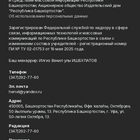
и средствам массовой информации Республики
Башкортостан; Акционерное общество Издательский дом
"Республика Башкортостан".
Об использовании персональных данных
Зарегистрирован Федеральной службой по надзору в сфере
связи, информационных технологий и массовых
коммуникаций по Республике Башкортостан в связи с
изменением состава учредителей - регистрационный номер
ПИ № ТУ 02-01753 от 19 мая 2025 года.
Баш мөхәррир: Илгиз Вәкил улы ИШБУЛАТОВ
Телефон
(347)292-77-60
Эл. почта
henvil@yandex.ru
Адрес
450005, Башҡортостан Республикаһы, Өфө ҡалаһы, Октябрҙең
50 йыллығы урамы, 13. Республика Башкортостан, г. Уфа, ул.
50-летия Октября, 13.
Редакция
(347)292-77-60