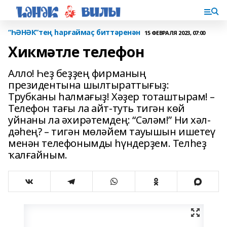
“ҺӘНӘК”тең һарғаймаҫ биттәренән
15 ФЕВРАЛЯ 2023, 07:00
Хикмәтле телефон
Алло! Һеҙ беҙҙең фир­ма­ның
президентына шыл­ты­раттығыҙ:
Трубканы һалма­ғыҙ! Хәҙер тоташтырам! –
Телефон тағы ла айт-туть тигән көй
уйнаны ла әхирәтемдең: “Сәләм!” Ни хәл­
дәһең? – тигән мөләйем тауышын ишетеү
менән телефонымды һүндерҙем. Телһеҙ
ҡалғай­ным.