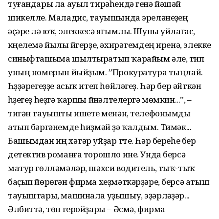
туғандары ла ауыл тирәһендә генә йәшәй
шикелле. Маладис, тауышында эрелә­неүҙең
әҫәре лә юҡ, элеккесә яғымлы. Шуны уйлағас,
күңеле­мә йылы йүгерҙе, әхирәтемдең иренә, элекке
синыфташыма шылтыратып ҡарайым әле, тип
уның номерын йыйҙым. ”Прокуратура тыңлай.
Һүҙҙәрегеҙҙе асыҡ итеп һөйләгеҙ. Һәр бер әйткән
һүҙегеҙ һеҙгә ҡаршы йүнәлтелергә мөмкин...”, –
тигән тауышты ишетеү менән, телефонымды
атып бәргәнемде һиҙмәй ҙә ҡалдым. Тимәк...
Башымдан иң хәтәр уйҙар үтте. Һәр береһе бер
детектив романға торошло ине. Унда берсә
матур гөллә­мәләр, шәхси водитель, тыҡ-тыҡ
баҫып йөрөгән фирма хеҙ­мәт­кәрҙәре, берсә атыш
тауыштары, машинала уҙышыу, эҙәр­ләүҙәр...
Әлбиттә, төп геройҙары – Әсмә, фирма