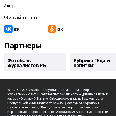
Автор:
Читайте нас
Партнеры
Фотобанк
Рубрика "Еда и
журналистов РБ
напитки"
© 1925-2026 «Һәнәк» Республика сатира һәм юмор
журналының сайты. Сайт Республиканского журнала сатиры и
юмора «Хэнэк» («Вилы»). Ойоштороусылары: Башҡортостан
Республикаһының Матбуғат һәм киң мәғлүмәт саралары
буйынса агентлығы; "Республика Башкортостан" нәшриәт
йорто акционерҙар йәмғиәте. Учредители: Агентство по печати