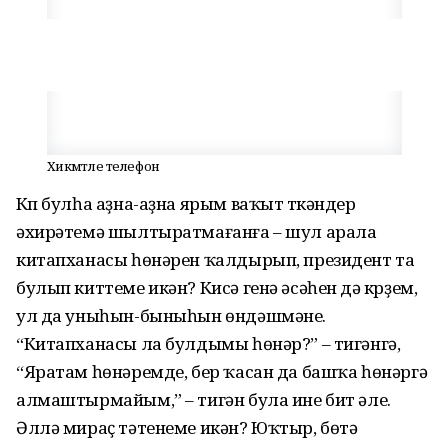
Хикмәтле телефон
Күп булһа аҙна-аҙна ярым ваҡыт үткәндер
әхирәтемә шыл­тыратмағанға – шул арала
китапханасы һөнәрен ҡалдырып, президент та
булып киттеме икән? Кисә генә әсәһен дә күр­ҙем,
ул да уныһын-быныһын өндәшмәне.
“Китапханасы ла булдымы һөнәр?” – тигәнгә,
“Яратам һөнәремде, бер ҡасан да башҡа һөнәргә
алмаштырмайым,” – тигән була ине бит әле.
Әллә мираҫ тәтенеме икән? Юҡтыр, бөтә