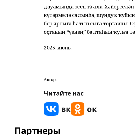
дауамында эсеп тә ала. Хәйерселәп 
күтәрмәлә салынһа, шундуҡ ҡуйыны
бер яртыға һатып сыға торғайны. О
оҫтаның “үҙенең” балтаһын ҡулға т
2025, июнь.
Автор:
Читайте нас
Партнеры