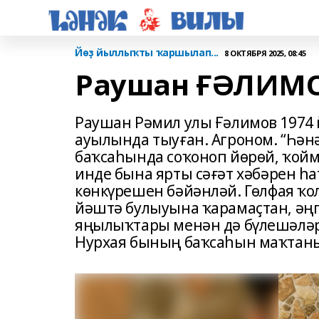
Йөҙ йыллыҡты ҡаршылап...
8 ОКТЯБРЯ 2025, 08:45
Раушан ҒӘЛИМ
Раушан Рәмил улы Ғәлимов 1974
ауылында тыуған. Агроном. “Һәнә
баҡсаһында соҡоноп йөрөй, ҡойм
инде бына ярты сәғәт хәбәрен 
көнкүрешен бәйәнләй. Гөлфая ҡо
йәштә булыуына ҡарамаҫтан, әңгә
яңылыҡтары менән дә бүлешәләр,
Нурхая бының баҡсаһын маҡтаны,