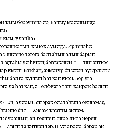
ҙең ҡыҙы берәү генә лә, Баныу малайында
мы?
 ҡыҙы, улайһа?
рҙай ҡатын-ҡыҙ юҡ ауылда. Ир генәһе:
ас, килене тегегә балтаһын алып барып
а оҫтаһы ул һинең бәғеркәйең!” — тип әйткәс,
ндәр имеш. Баҡһаң, зимагур бисәкәй ауырлығы
пһыҙ балта ҡушып һатҡан икән. Бер уға
әгә лә һатҡан, ә Гөлфиәгә таш ҡайраҡ һалып
?.. Эй, аллам! Бигерәк олатаһына оҡшамаҫ,
һы ине бит — Хисам ҡартты әйтәм.
 бурашып, өй төҙөшөп, тирә-яҡта йөрөй
е — арып та киткәндер. Шул арала, берәр ай