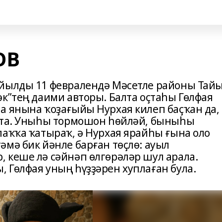
ОВ
 йылды 11 февралендә Мәсетле районы Тай
к”тең даими авторы. Балта оҫтаһы Гөлфая
а янына ҡоҙағыйы Нурхая килеп баҫҡан да,
һата. Уныһы тормошон һөйләй, быныһы
лаҡҡа ҡатыраҡ, ә Нурхая ярайһы ғына оло
мә бик йәнле барған төҫлө: ауыл
 кеше лә сәйнәп өлгөрәләр шул арала.
 Гөлфая уның һүҙҙәрен хуплаған була.