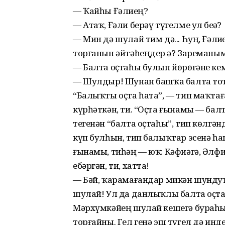
— Ҡайһы Ғәлиҙең?
— Атаҡ, Ғәли берәү түгелме ул беҙҙә?
— Мин дә шулай тим дә... Һуң, Ғәли
торғанын әйтәһеңдер ҙә? Зареманы
— Балта оҫтаһы булып йөрөгәне кем
— Шулдыр! Шунан башҡа балта тото
“Балыҡты оҫта һата”, — тип маҡтағ
күрһәткән, ти. “Оҫта ғынамы — балт
тегенән “балта оҫтаһы”, тип көлгә
күп булһын, тип балыҡтар эсенә һа
ғынамы, тиһәң — юҡ: Кәфиәгә, Әлфи
ебәргән, ти, хатта!
— Бәй, ҡарамағандар микән шундуҡ
шулай! Ул да данлыҡлы балта оҫта
Мәрхүмкәйең шулай кешегә бураһын
торғайны. Гел генә эш түгел дә инд