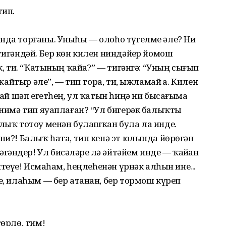
тип.
ында торғаны. Уныһы — олоһо түгелме әле? Ни
тигәндәй. Бер көн килен ниндәйҙер йомош
ҡ, ти. “Ҡатының ҡайҙа?” — тигәнгә: “Уның сығып
 ҡайтыр әле”, — тип тора, ти, ыжламай ҙа. Килен
ндай шәп егетһең, ул ҡатын һиңә ни бысағыма
, нимә тип яуаплаған? “Ул бигерәк балыҡты
алыҡ тотоу менән булашҡан була ла инде.
 ни?! Балыҡ һата, тип кенә эт юлында йөрөгән
әндер! Ул бисәләрҙе лә әйтәйем инде — ҡайҙан
итеүҙе! Исмаһам, һеңлеһенән үрнәк алһын ине...
де, илаһым — бер атанан, бер тормош күреп
төрлө, тим!