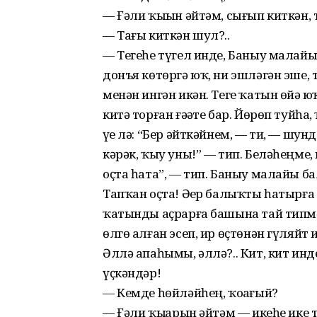
— Ғәли ҡыҙын әйтәм, сығып киткән, 
— Тағы киткән шул?..
— Тегеһе түгел инде, Баныу малай
донъя көтөргә юҡ, ни эшләгән эше, 
менән ингән икән. Теге ҡатын өйҙә ю
китә торған ғәҙәте бар. Йөрөп туйһа,
үҙе лә: “Бер әйткәйнем, — ти, — шу
кәрәк, ҡыу уны!” — тип. Беләһеңме
оҫта һата”, — тип. Баныу малайы б
Тапҡан оҫта! Әҙер балыҡты һатырға
ҡатынды аҫрарға башына тай типмәг
өлгө алған эсеп, ир өҫтөнән гүляйт 
Әллә апаһымы, әллә?.. Кит, кит ин
үҫкәндәр!
— Кемде һөйләйһең, ҡоҙағый?
— Ғәли ҡыҙҙарын әйтәм — икеһе ике 