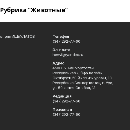
Рубрика "Животные"
кил улы ИШБУЛАТОВ
Телефон
(347)292-77-60
Эл. почта
henvil@yandex.ru
Адрес
450005, Башҡортостан
Республикаһы, Өфө ҡалаһы,
Октябрҙең 50 йыллығы урамы, 13.
Республика Башкортостан, г. Уфа,
ул. 50-летия Октября, 13.
Редакция
(347)292-77-60
Приемная
(347)292-77-60