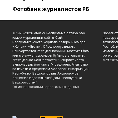
Фотобанк журналистов РБ
© 1925-2026 «Һәнәк» Республика сатира һәм
Зарегист
юмор журналының сайты. Сайт
надзору 
Республиканского журнала сатиры и юмора
технолог
«Хэнэк» («Вилы»). Ойоштороусылары:
Республи
Башҡортостан Республикаһының Матбуғат һәм
изменени
киң мәғлүмәт саралары буйынса агентлығы;
регистра
"Республика Башкортостан" нәшриәт йорто
мая 2025
акционерҙар йәмғиәте. Учредители: Агентство
по печати и средствам массовой информации
Республики Башкортостан; Акционерное
общество Издательский дом "Республика
Башкортостан".
Об использовании персональных данных