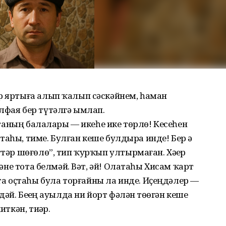
ер яртыға алып ҡалып сәскәйнем, һаман
лфая бер түтәлгә ымлап.
 атаның балалары — икеһе ике төрлө! Кесеһен
оҫтаһы, тиме. Булған кеше булдыра инде! Бер ҙә
ттәр шөғөлө”, тип ҡурҡып ултырмаған. Хәҙер
әмәне тота белмәй. Вәт, әй! Олатаһы Хисам ҡарт
 оҫтаһы була торғайны ла инде. Иҫеңдәлер —
дәй. Беҙҙең ауылда ни йорт фәлән төҙөгән кеше
иткән, тиҙәр.