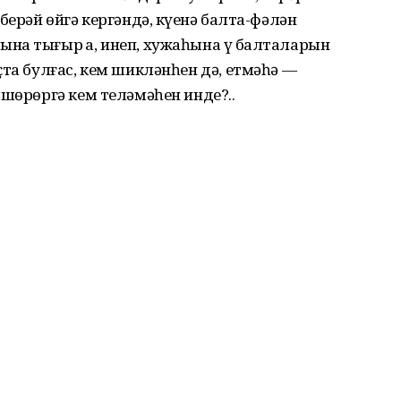
берәй өйгә кергәндә, күҙенә балта-фәлән
на тығыр ҙа, инеп, хужаһына үҙ балталарын
ҫта булғас, кем шикләнһен дә, етмәһә —
өшөрөргә кем теләмәһен инде?..