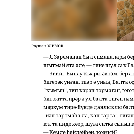
Раушан ҒӘЛИМОВ
— Яҙ Зареманан был симаналарҙы б
шытмай ята әле, — тине шул саҡ Гө
— Эййй... Бынау ҡыҙҙарҙы әйтәм: бер
бигерәк уңған, тиҙәр ҙә уның. Балта 
“ҡыҙмын”, тип ҡарап тормаған, “еге
бит хатта ирҙәр ҙә ул балта тигән н
мәрхүм тирә-йүндә данлыҡлы балта
“йән тартмаһа ла, ҡан тарта”, тигән
юҡ та инде хәҙер, шуға ситкә сығып к
— Кемде һөйләйһең, ҡоҙағый?