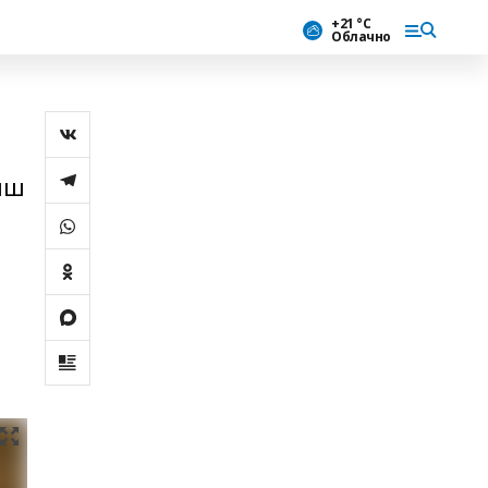
+21 °С
Облачно
ыш