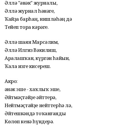
Әллә "Һәнәк" журналы,
Әллә журнал һәнәге,
Ҡайҙа барһаң, нишләһәң дә
Тейеп тора кәрәге.
Әллә шаян Марсәлим,
Әллә Илгиз Вәкилиш,
Аралашҡан, күргән һайын,
Ҡала изге кисереш.
Акро:
Һәнәк эше - хаҡлыҡ эше,
Әйтмәҫтәйҙе әйттерә,
Нейтмәҫтәйҙе нейттерһә лә,
Әйтешкәндә тоҡанғанды
Көлөп кенә һүндерә.