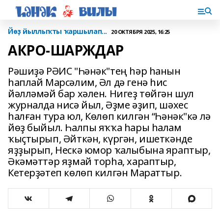
Йөҙ йыллыҡты ҡаршылап...
20 ОКТЯБРЯ 2025, 16:25
АКРО-ШАРЖДАР
Рәшиҙә РӘИС "Һәнәк"тең һәр һанын
һаплай Марсәлим, Әл дә генә һис
йәлләмәй бар хәлен. Нигеҙ төйгән шул
журналда нисә йыл, Әҙме әҙип, шәхес
һалған тура юл, Көлөп килгән “Һәнәк"кә лә
йөҙ быйыл. Һалпы яҡҡа һары һалам
ҡыҫтырып, Әйткән, күргән, ишеткәнде
яҙҙырып, Нескә юмор ҡалыбына яраптыр,
Әкәмәттәр яҙмай торһа, хараптыр,
Кетерҙәтеп көлөп килгән Мараттыр.