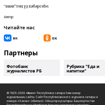
“Һәнәк”тең үҙ хәбәрсеһе.
Автор:
Читайте нас
Партнеры
Фотобанк
Рубрика "Еда и
журналистов РБ
напитки"
© 1925-2026 «Һәнәк» Республика сатира һәм юмор
журналының сайты. Сайт Республиканского журнала сатиры и
юмора «Хэнэк» («Вилы»). Ойоштороусылары: Башҡортостан
Республикаһының Матбуғат һәм киң мәғлүмәт саралары