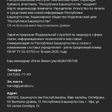
буйынса агентлығы; "Республика Башкортостан" нәшриәт
йорто акционерҙар йәмғиәте. Учредители: Агентство по печати
и средствам массовой информации Республики
Башкортостан; Акционерное общество Издательский дом
"Республика Башкортостан".
Об использовании персональных данных
Зарегистрирован Федеральной службой по надзору в сфере
связи, информационных технологий и массовых
коммуникаций по Республике Башкортостан в связи с
изменением состава учредителей - регистрационный номер
ПИ № ТУ 02-01753 от 19 мая 2025 года.
Баш мөхәррир: Илгиз Вәкил улы ИШБУЛАТОВ
Телефон
(347)292-77-60
Эл. почта
henvil@yandex.ru
Адрес
450005, Башҡортостан Республикаһы, Өфө ҡалаһы, Октябрҙең
50 йыллығы урамы, 13. Республика Башкортостан, г. Уфа, ул.
50-летия Октября, 13.