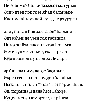
Ни өсөнмө? Сөнки ҡыҙҙың матурын,
Әсир итеп портрет яһай батырың-
Кисточкаһы уйнай ҡулда Артурҙың.
Һандуғастай һайрай "Һәнәк" һабында,
Әйтерһең дә үҙен тоя табында,
Нимә, ҡайҙа, ҡасан тигән һорауға,
Әҙме-күпме ваҡыт үткән арала,
Күҙен йомоп яуап бирә Дилара.
Һәр битенә нимәләрҙе баҫаһын,
Әкрен генә һынап һүҙҙең баһаһын,
Ныҡлап ышҡып "Һәнәк" тең һәр асаһын,
Әй, тырыша Диана һәм Заһиҙә,
Күңел менән юморҙы улар һиҙә.