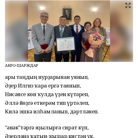
АКРО-ШАРЖДАР
Һары таңдың нурҙарынан уянып,
Әҙер Илгиз ҡара ергә таянып,
Нисәнсе көн ҡулда үҙен күтәреп,
Әллә йөҙгә еткерәм тип үртәлеп,
Килә эшкә илһамланып, дәртләнеп.
"Һәнәк"тәргә яҙылырға сират күп,
Әҙерләнә ҡатын-ҡыҙҙар кистән үк,